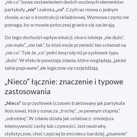
„nie co” bywa zestawieniem dwóch osobnych elementów:
partykuły
„nie”
i zaimka
„co”
. Czyli raz mowa o jednym
słowie, a raz o konstrukcji składniowej. Wymowa często nie
pomaga, bo w mowie potocznej granice się zacierają.
Do tego dochodzi wpływ intuicji: skoro istnieje „nie dużo”,
„nie mało”, „nie tak”, to ktoś może przenieść ten schemat na
„nie co”. Tyle że „co” pełni inną rolę niż przysłówek typu
„dużo”. W efekcie powstają zdania, które wyglądają „jakieś
takie poprawne”, ale logicznie się rozjeżdżają.
„Nieco” łącznie: znaczenie i typowe
zastosowania
„Nieco”
to przysłówek (czasem traktowany jak partykuła
ilościowa), który oznacza „trochę”, „w pewnym stopniu”,
„odrobinę”. W zdaniu działa jak osłabiacz: zmniejsza
intensywność cechy lub czynności. Jest neutralny
stylistycznie, choć częściej brzmi nieco bardziej „pisemnie”