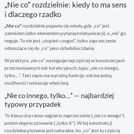
„Nie co” rozdzielnie: kiedy to ma sens
i dlaczego rzadko
„Nie co”
rozdzielnie pojawia się wtedy, gdy „co” jest
zaimkiem (albo elementem pytania/relatywizacji), a „nie” go
neguje. To nie jest „stopień czegoś”, tylko zaprzeczenie
odnoszące się do „co” jako składnika zdania.
W praktyce „nie co” występuje najczęściej w konstrukcjach
przeciwstawnych lub korekcyjnych, typu: „nie co innego,
tylko…”. Taki zapis ma wyraźną funkcję: odcina jedną
możliwość i wskazuje właściwą.
„Nie co innego, tylko…” — najbardziej
typowy przypadek
To klasyczna rama: najpierw zaprzeczenie („nie co innego”),
potem doprecyzowanie („tylko X”). W tej konstrukcji
rozdzielna pisownia jest naturalna, bo „co” jest tu częścią