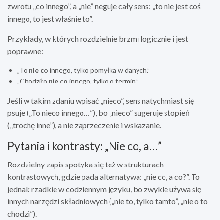
zwrotu „co innego”, a „nie” neguje cały sens: „to nie jest coś
innego, to jest właśnie to”.
Przykłady, w których rozdzielnie brzmi logicznie i jest
poprawne:
„To
nie co
innego, tylko pomyłka w danych.”
„Chodziło
nie co
innego, tylko o termin.”
Jeśli w takim zdaniu wpisać „nieco”, sens natychmiast się
psuje („To nieco innego…”), bo „nieco” sugeruje stopień
(„trochę inne”), a nie zaprzeczenie i wskazanie.
Pytania i kontrasty: „Nie co, a…”
Rozdzielny zapis spotyka się też w strukturach
kontrastowych, gdzie pada alternatywa: „nie co, a co?”. To
jednak rzadkie w codziennym języku, bo zwykle używa się
innych narzędzi składniowych („nie to, tylko tamto”, „nie o to
chodzi”).