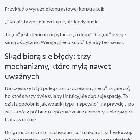
Przykład o wyraźnie kontrastowej konstrukcji:
„Pytanie brzmi:
nie co
kupić, ale kiedy kupić.”
Tu „co” jest elementem pytania („co kupić”), a „nie” neguje
samą oś pytania. Wersja „nieco kupić” byłaby bez sensu.
Skąd biorą się błędy: trzy
mechanizmy, które mylą nawet
uważnych
Najczęstszy błąd polega na rozdzielaniu „nieco” na „nie co”,
bo ktoś słyszy dwie sylaby i intuicyjnie dopisuje spację. To
działa podobnie jak wpadki typu „napewno”, „na prawdę”, „po
za” — mózg próbuje rozpoznać znane elementy, a nie zawsze
trafia w normę.
Drugi mechanizm to nadawanie „co” funkcji przysłówkowej.
W polszczyźnie „co” bywa wzmacniaczem w zestawieniach