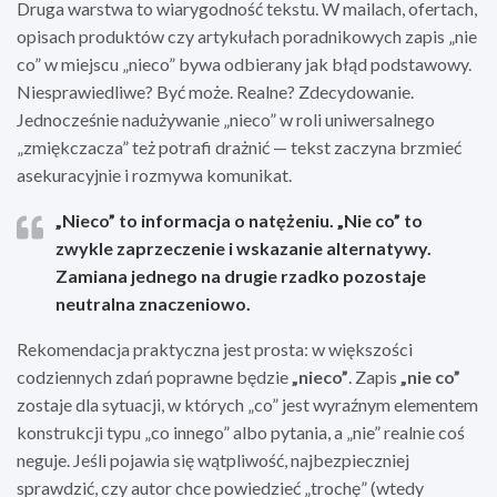
Druga warstwa to wiarygodność tekstu. W mailach, ofertach,
opisach produktów czy artykułach poradnikowych zapis „nie
co” w miejscu „nieco” bywa odbierany jak błąd podstawowy.
Niesprawiedliwe? Być może. Realne? Zdecydowanie.
Jednocześnie nadużywanie „nieco” w roli uniwersalnego
„zmiękczacza” też potrafi drażnić — tekst zaczyna brzmieć
asekuracyjnie i rozmywa komunikat.
„Nieco” to informacja o natężeniu. „Nie co” to
zwykle zaprzeczenie i wskazanie alternatywy.
Zamiana jednego na drugie rzadko pozostaje
neutralna znaczeniowo.
Rekomendacja praktyczna jest prosta: w większości
codziennych zdań poprawne będzie
„nieco”
. Zapis
„nie co”
zostaje dla sytuacji, w których „co” jest wyraźnym elementem
konstrukcji typu „co innego” albo pytania, a „nie” realnie coś
neguje. Jeśli pojawia się wątpliwość, najbezpieczniej
sprawdzić, czy autor chce powiedzieć „trochę” (wtedy