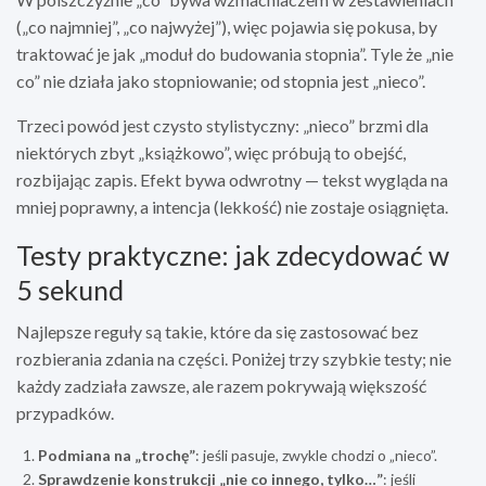
(„co najmniej”, „co najwyżej”), więc pojawia się pokusa, by
traktować je jak „moduł do budowania stopnia”. Tyle że „nie
co” nie działa jako stopniowanie; od stopnia jest „nieco”.
Trzeci powód jest czysto stylistyczny: „nieco” brzmi dla
niektórych zbyt „książkowo”, więc próbują to obejść,
rozbijając zapis. Efekt bywa odwrotny — tekst wygląda na
mniej poprawny, a intencja (lekkość) nie zostaje osiągnięta.
Testy praktyczne: jak zdecydować w
5 sekund
Najlepsze reguły są takie, które da się zastosować bez
rozbierania zdania na części. Poniżej trzy szybkie testy; nie
każdy zadziała zawsze, ale razem pokrywają większość
przypadków.
Podmiana na „trochę”
: jeśli pasuje, zwykle chodzi o „nieco”.
Sprawdzenie konstrukcji „nie co innego, tylko…”
: jeśli