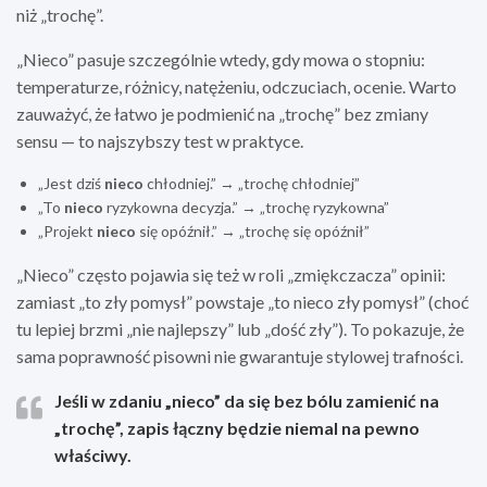
niż „trochę”.
„Nieco” pasuje szczególnie wtedy, gdy mowa o stopniu:
temperaturze, różnicy, natężeniu, odczuciach, ocenie. Warto
zauważyć, że łatwo je podmienić na „trochę” bez zmiany
sensu — to najszybszy test w praktyce.
„Jest dziś
nieco
chłodniej.” → „trochę chłodniej”
„To
nieco
ryzykowna decyzja.” → „trochę ryzykowna”
„Projekt
nieco
się opóźnił.” → „trochę się opóźnił”
„Nieco” często pojawia się też w roli „zmiękczacza” opinii:
zamiast „to zły pomysł” powstaje „to nieco zły pomysł” (choć
tu lepiej brzmi „nie najlepszy” lub „dość zły”). To pokazuje, że
sama poprawność pisowni nie gwarantuje stylowej trafności.
Jeśli w zdaniu „nieco” da się bez bólu zamienić na
„trochę”, zapis łączny będzie niemal na pewno
właściwy.