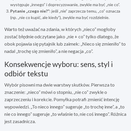
występuje „innego” i doprecyzowanie, zwykle ma być „nie co”.
Pytanie „czego nie?”
: jeśli „nie” zaprzecza temu, „co” oznacza
(np. „nie co kupić, ale kiedy”), zwykle ma być rozdzielnie.
Warto też uważać na zdania, w których „nieco” mogłoby
zostać błędnie odczytane jako „nie + co” tylko dlatego, że
obok pojawia się pytajnik lub zaimek: „Nieco się zmieniło” to
nadal „trochę się zmieniło”, a nie negacja „co”.
Konsekwencje wyboru: sens, styl i
odbiór tekstu
Wybór pisowni ma dwie warstwy skutków. Pierwsza to
znaczenie: „nieco” mówi o stopniu, „nie co” zwykle o
zaprzeczeniu i korekcie. Pomyłka potrafi zmienić intencję
wypowiedzi. „To nieco innego” sugeruje „to trochę inne”, a „to
nie co innego” sugeruje „to właśnie to, nie coś innego”. Różnica
jest zasadnicza.