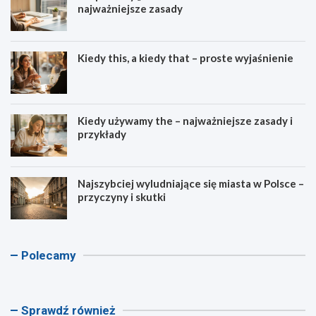
najważniejsze zasady
Kiedy this, a kiedy that – proste wyjaśnienie
Kiedy używamy the – najważniejsze zasady i
przykłady
Najszybciej wyludniające się miasta w Polsce –
przyczyny i skutki
K
K
A
K
Polecamy
a
a
s
a
l
l
c
l
k
k
e
k
u
u
n
u
Sprawdź również
l
l
d
l