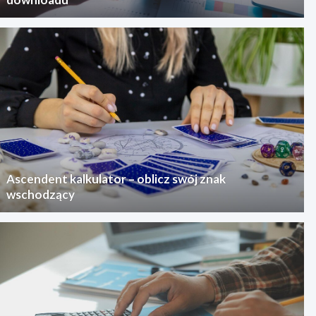
Ascendent kalkulator – oblicz swój znak
wschodzący