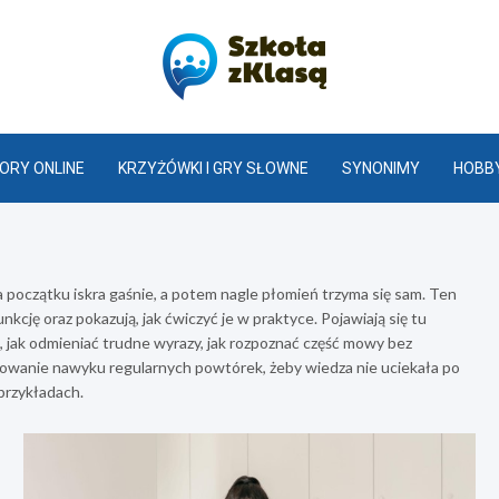
Szkoła z K
ORY ONLINE
KRZYŻÓWKI I GRY SŁOWNE
SYNONIMY
HOBBY
 początku iskra gaśnie, a potem nagle płomień trzyma się sam. Ten
nkcję oraz pokazują, jak ćwiczyć je w praktyce. Pojawiają się tu
k, jak odmieniać trudne wyrazy, jak rozpoznać część mowy bez
dowanie nawyku regularnych powtórek, żeby wiedza nie uciekała po
 przykładach.