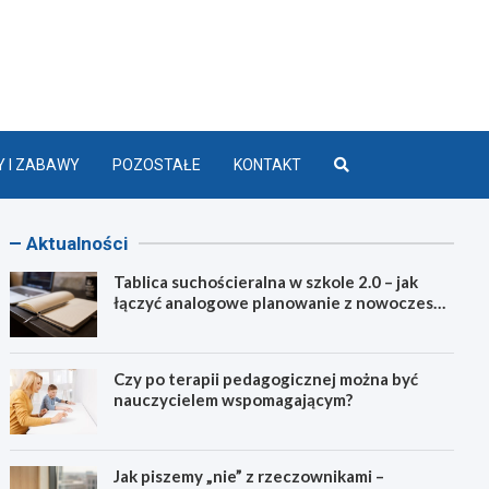
lasą 2.0
 I ZABAWY
POZOSTAŁE
KONTAKT
Aktualności
Tablica suchościeralna w szkole 2.0 – jak
łączyć analogowe planowanie z nowoczesną
dydaktyką?
Czy po terapii pedagogicznej można być
nauczycielem wspomagającym?
Jak piszemy „nie” z rzeczownikami –