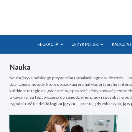
Skip
to
content
EDUKACJA
JĘZYK POLSKI
KALKULAT
Nauka
Nauka języka polskiego przypomina rozpalanie ognia w deszczu — na
dział zbiera metody, które porządkują gramatykę, ortografię i interpu
krótkie strategie na „wieczne” wątpliwości: kiedy stawiać przecine
wkuwania. Są też ćwiczenia do samodzielnej pracy i sposoby na bu
tygodniu. W tle działa
logika języka
— prosta, gdy zobaczy się ją w