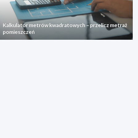
Kalkulator metrów kwadratowych – przelicz metraż
pomieszczeń