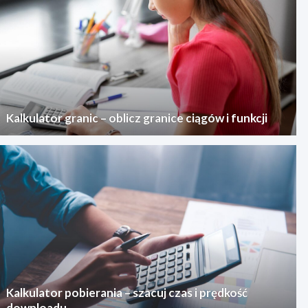
Kalkulator granic – oblicz granice ciągów i funkcji
Kalkulator pobierania – szacuj czas i prędkość
downloadu