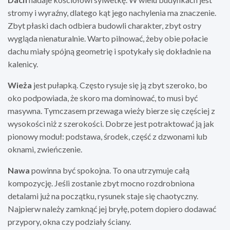
stromy i wyraźny, dlatego kąt jego nachylenia ma znaczenie.
Zbyt płaski dach odbiera budowli charakter, zbyt ostry
wygląda nienaturalnie. Warto pilnować, żeby obie połacie
dachu miały spójną geometrię i spotykały się dokładnie na
kalenicy.
Wieża
jest pułapką. Często rysuje się ją zbyt szeroko, bo
oko podpowiada, że skoro ma dominować, to musi być
masywna. Tymczasem przewaga wieży bierze się częściej z
wysokości niż z szerokości. Dobrze jest potraktować ją jak
pionowy moduł: podstawa, środek, część z dzwonami lub
oknami, zwieńczenie.
Nawa
powinna być spokojna. To ona utrzymuje całą
kompozycję. Jeśli zostanie zbyt mocno rozdrobniona
detalami już na początku, rysunek staje się chaotyczny.
Najpierw należy zamknąć jej bryłę, potem dopiero dodawać
przypory, okna czy podziały ściany.