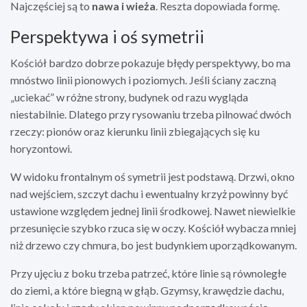
Najczęściej są to
nawa i wieża
. Reszta dopowiada formę.
Perspektywa i oś symetrii
Kościół bardzo dobrze pokazuje błędy perspektywy, bo ma
mnóstwo linii pionowych i poziomych. Jeśli ściany zaczną
„uciekać” w różne strony, budynek od razu wygląda
niestabilnie. Dlatego przy rysowaniu trzeba pilnować dwóch
rzeczy: pionów oraz kierunku linii zbiegających się ku
horyzontowi.
W widoku frontalnym oś symetrii jest podstawą. Drzwi, okno
nad wejściem, szczyt dachu i ewentualny krzyż powinny być
ustawione względem jednej linii środkowej. Nawet niewielkie
przesunięcie szybko rzuca się w oczy. Kościół wybacza mniej
niż drzewo czy chmura, bo jest budynkiem uporządkowanym.
Przy ujęciu z boku trzeba patrzeć, które linie są równoległe
do ziemi, a które biegną w głąb. Gzymsy, krawędzie dachu,