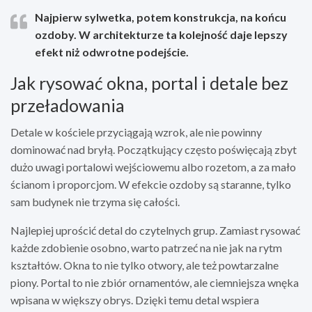
Najpierw sylwetka, potem konstrukcja, na końcu
ozdoby.
W architekturze ta kolejność daje lepszy
efekt niż odwrotne podejście.
Jak rysować okna, portal i detale bez
przeładowania
Detale w kościele przyciągają wzrok, ale nie powinny
dominować nad bryłą. Początkujący często poświęcają zbyt
dużo uwagi portalowi wejściowemu albo rozetom, a za mało
ścianom i proporcjom. W efekcie ozdoby są staranne, tylko
sam budynek nie trzyma się całości.
Najlepiej uprościć detal do czytelnych grup. Zamiast rysować
każde zdobienie osobno, warto patrzeć na nie jak na rytm
kształtów. Okna to nie tylko otwory, ale też powtarzalne
piony. Portal to nie zbiór ornamentów, ale ciemniejsza wnęka
wpisana w większy obrys. Dzięki temu detal wspiera