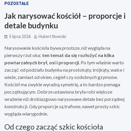
POZOSTAŁE
Jak narysować kościół – proporcje i
detale budynku
5 lipca 2026
Hubert Nowicki
Narysowanie kościoła bywa prostsze, niż wygląda na
pierwszy rzut oka:
ten temat da się rozłożyć na kilka
powtarzalnych brył, osi i proporcji
. Po tym właśnie warto
zacząć: od podziału budynku na prostokąty, trójkąty, walce i
wieże, zamiast od okien, cegieł czy ozdobnych gzymsów.
Kościół ma zwykle wyraźną symetrię, a to bardzo pomaga
początkującym. Dobrze ustawiona bryła robi większe
wrażenie niż drobiazgowo narysowane detale bez porządnej
konstrukcji. Gdy proporcje są trafione, nawet prosty szkic
wygląda wiarygodnie.
Od czego zacząć szkic kościoła