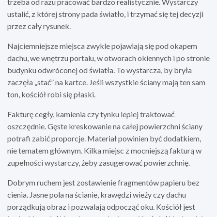
trzeba od razu pracować bardzo realistycznie. Wystarczy
ustalić, z której strony pada światło, i trzymać się tej decyzji
przez cały rysunek.
Najciemniejsze miejsca zwykle pojawiają się pod okapem
dachu, we wnętrzu portalu, w otworach okiennych i po stronie
budynku odwróconej od światła. To wystarcza, by bryła
zaczęła „stać” na kartce. Jeśli wszystkie ściany mają ten sam
ton, kościół robi się płaski.
Fakturę cegły, kamienia czy tynku lepiej traktować
oszczędnie. Gęste kreskowanie na całej powierzchni ściany
potrafi zabić proporcje. Materiał powinien być dodatkiem,
nie tematem głównym. Kilka miejsc z mocniejszą fakturą w
zupełności wystarczy, żeby zasugerować powierzchnię.
Dobrym ruchem jest zostawienie fragmentów papieru bez
cienia. Jasne pola na ścianie, krawędzi wieży czy dachu
porządkują obraz i pozwalają odpocząć oku. Kościół jest