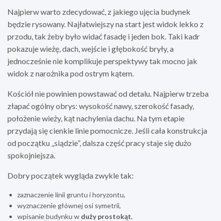
Najpierw warto zdecydować, z jakiego ujęcia budynek
będzie rysowany. Najłatwiejszy na start jest widok lekko z
przodu, tak żeby było widać fasadę i jeden bok. Taki kadr
pokazuje wieżę, dach, wejście i głębokość bryły, a
jednocześnie nie komplikuje perspektywy tak mocno jak
widok z narożnika pod ostrym kątem.
Kościół nie powinien powstawać od detalu. Najpierw trzeba
złapać ogólny obrys: wysokość nawy, szerokość fasady,
położenie wieży, kąt nachylenia dachu. Na tym etapie
przydają się cienkie linie pomocnicze. Jeśli cała konstrukcja
od początku „siądzie”, dalsza część pracy staje się dużo
spokojniejsza.
Dobry początek wygląda zwykle tak:
zaznaczenie linii gruntu i horyzontu,
wyznaczenie głównej osi symetrii,
wpisanie budynku w
duży prostokąt
,