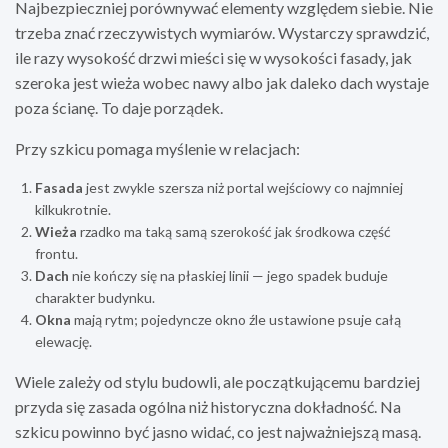
Najbezpieczniej porównywać elementy względem siebie. Nie
trzeba znać rzeczywistych wymiarów. Wystarczy sprawdzić,
ile razy wysokość drzwi mieści się w wysokości fasady, jak
szeroka jest wieża wobec nawy albo jak daleko dach wystaje
poza ścianę. To daje porządek.
Przy szkicu pomaga myślenie w relacjach:
Fasada
jest zwykle szersza niż portal wejściowy co najmniej
kilkukrotnie.
Wieża
rzadko ma taką samą szerokość jak środkowa część
frontu.
Dach
nie kończy się na płaskiej linii — jego spadek buduje
charakter budynku.
Okna
mają rytm; pojedyncze okno źle ustawione psuje całą
elewację.
Wiele zależy od stylu budowli, ale początkującemu bardziej
przyda się zasada ogólna niż historyczna dokładność. Na
szkicu powinno być jasno widać, co jest najważniejszą masą.