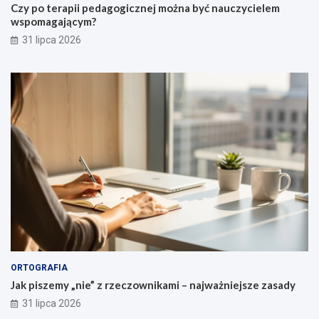
j
w
c
ż
Czy po terapii pedagogicznej można być nauczycielem
i
n
y
p
wspomagającym?
l
o
31 lipca 2026
o
m
a
i
d
e
u
s
z
c
z
e
ń
ORTOGRAFIA
Jak piszemy „nie” z rzeczownikami – najważniejsze zasady
31 lipca 2026