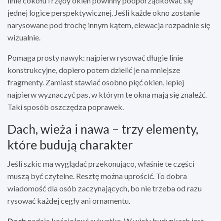
linie cokołu i rzędy okien powinny podporządkować się
jednej logice perspektywicznej. Jeśli każde okno zostanie
narysowane pod trochę innym kątem, elewacja rozpadnie się
wizualnie.
Pomaga prosty nawyk: najpierw rysować długie linie
konstrukcyjne, dopiero potem dzielić je na mniejsze
fragmenty. Zamiast stawiać osobno pięć okien, lepiej
najpierw wyznaczyć pas, w którym te okna mają się znaleźć.
Taki sposób oszczędza poprawek.
Dach, wieża i nawa – trzy elementy,
które budują charakter
Jeśli szkic ma wyglądać przekonująco, właśnie te części
muszą być czytelne. Resztę można uprościć. To dobra
wiadomość dla osób zaczynających, bo nie trzeba od razu
rysować każdej cegły ani ornamentu.
Dach
nadaje kościołowi sylwetkę. W wielu budynkach jest