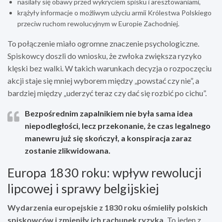
nasilały się obawy przed wykryciem spisku i aresztowaniami,
krążyły informacje o możliwym użyciu armii Królestwa Polskiego
przeciw ruchom rewolucyjnym w Europie Zachodniej.
To połączenie miało ogromne znaczenie psychologiczne.
Spiskowcy doszli do wniosku, że zwłoka zwiększa ryzyko
klęski bez walki. W takich warunkach decyzja o rozpoczęciu
akcji staje się mniej wyborem między „powstać czy nie”, a
bardziej między „uderzyć teraz czy dać się rozbić po cichu”.
Bezpośrednim zapalnikiem nie była sama idea
niepodległości, lecz przekonanie, że czas legalnego
manewru już się skończył, a konspiracja zaraz
zostanie zlikwidowana.
Europa 1830 roku: wpływ rewolucji
lipcowej i sprawy belgijskiej
Wydarzenia europejskie z 1830 roku ośmieliły polskich
spiskowców i zmieniły ich rachunek ryzyka.
To jeden z