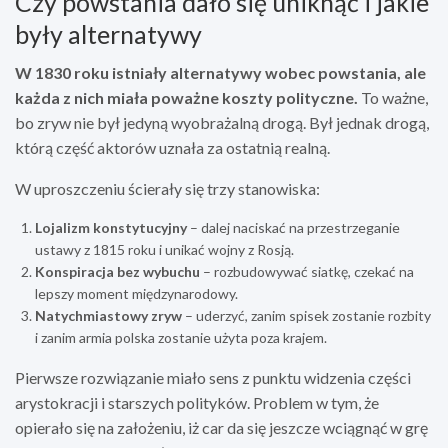
Czy powstania dało się uniknąć i jakie
były alternatywy
W 1830 roku istniały alternatywy wobec powstania, ale
każda z nich miała poważne koszty polityczne.
To ważne,
bo zryw nie był jedyną wyobrażalną drogą. Był jednak drogą,
którą część aktorów uznała za ostatnią realną.
W uproszczeniu ścierały się trzy stanowiska:
Lojalizm konstytucyjny
– dalej naciskać na przestrzeganie
ustawy z 1815 roku i unikać wojny z Rosją.
Konspiracja bez wybuchu
– rozbudowywać siatkę, czekać na
lepszy moment międzynarodowy.
Natychmiastowy zryw
– uderzyć, zanim spisek zostanie rozbity
i zanim armia polska zostanie użyta poza krajem.
Pierwsze rozwiązanie miało sens z punktu widzenia części
arystokracji i starszych polityków. Problem w tym, że
opierało się na założeniu, iż car da się jeszcze wciągnąć w grę