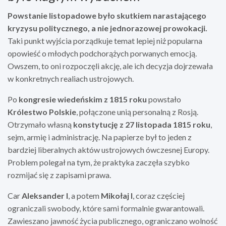
Powstanie listopadowe było skutkiem narastającego
kryzysu politycznego, a nie jednorazowej prowokacji.
Taki punkt wyjścia porządkuje temat lepiej niż popularna
opowieść o młodych podchorążych porwanych emocją.
Owszem, to oni rozpoczęli akcję, ale ich decyzja dojrzewała
w konkretnych realiach ustrojowych.
Po
kongresie wiedeńskim z 1815 roku
powstało
Królestwo Polskie
, połączone unią personalną z Rosją.
Otrzymało własną
konstytucję z 27 listopada 1815 roku
,
sejm, armię i administrację. Na papierze był to jeden z
bardziej liberalnych aktów ustrojowych ówczesnej Europy.
Problem polegał na tym, że praktyka zaczęła szybko
rozmijać się z zapisami prawa.
Car
Aleksander I
, a potem
Mikołaj I
, coraz częściej
ograniczali swobody, które sami formalnie gwarantowali.
Zawieszano jawność życia publicznego, ograniczano wolność