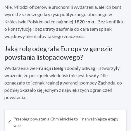
Nie. Młodzi oficerowie uruchomili wydarzenia, ale ich bunt
wyrósł z szerszego kryzysu politycznego obecnego w
Królestwie Polskim od co najmniej
1820 roku
. Bez konfliktu
o konstytucję i bez utraty zaufania do cara sam spisek
wojskowy nie miałby takiego znaczenia.
Jaką rolę odegrała Europa w genezie
powstania listopadowego?
Wydarzenia we
Francji
i
Belgii
dodały odwagi i stworzyły
wrażenie, że porządek wiedeński nie jest trwały. Nie
oznaczało to jednak realnej gwarancji pomocy Zachodu, co
później okazało się jednym z największych ograniczeń
powstania.
Nawigacja
Przebieg powstania Chmielnickiego – najważniejsze etapy
wpisu
walk