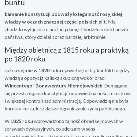
buntu
Łamanie konstytucji podważyło legalność rosyjskiej
władzy w oczach znacznej części polskich elit.
Nie
chodziło wyłącznie o urażoną dumę. Chodziło o mechanizm
państwa, który działał coraz bardziej arbitralnie.
Między obietnicą z 1815 roku a praktyką
po 1820 roku
Już na
sejmie w 1820 roku
ujawnił się ostry konflikt między
władzą a opozycją kaliską skupioną wokół braci
Wincentego i Bonawentury Niemojowskich
. Domagano
się przestrzegania konstytucji, odpowiedzialności ministrów
i większej kontroli nad administracją. Odpowiedzią nie była
korekta kursu, lecz dalsze ograniczanie życia publicznego.
W
1825 roku
wprowadzono tajność obrad sejmowych w
sprawach dyskusyjnych, co uderzało w sens
przedstawicielstwa. Działała też cenzura, a policja polityczna