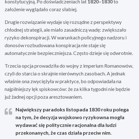
konstytucyjną. Po doświadczeniach lat
1820–1830
to
założenie wyglądało coraz słabiej.
Drugie rozwiązanie wydaje się rozsądne z perspektywy
chłodnej strategii, ale miało zasadniczą wadę: zwiększało
ryzyko dekonspiracji. W warunkach policyjnego nadzoru i
donosów rozbudowana konspiracja nie staje się
automatycznie bezpieczniejsza. Często dzieje się odwrotnie.
Trzecia opcja prowadziła do wojny z imperium Romanowów,
czyli do starcia o skrajnie nierównych zasobach. A jednak
właśnie ona zwyciężyła w praktyce, bo odpowiadała na
najpilniejszy lęk spiskowców: że za kilka tygodni nie będzie
już żadnej opcji poza aresztowaniem.
Największy paradoks listopada 1830 roku polega
na tym, że decyzja wojskowo ryzykowna mogła
wydawać się politycznie racjonalna dla ludzi
przekonanych, że czas działa przeciw nim.