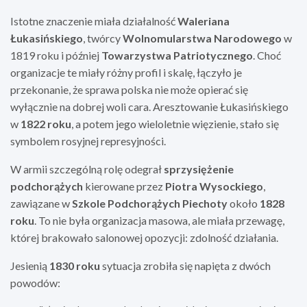
Istotne znaczenie miała działalność
Waleriana
Łukasińskiego
, twórcy
Wolnomularstwa Narodowego
w
1819 roku i później
Towarzystwa Patriotycznego
. Choć
organizacje te miały różny profil i skalę, łączyło je
przekonanie, że sprawa polska nie może opierać się
wyłącznie na dobrej woli cara. Aresztowanie Łukasińskiego
w
1822 roku
, a potem jego wieloletnie więzienie, stało się
symbolem rosyjnej represyjności.
W armii szczególną rolę odegrał
sprzysiężenie
podchorążych
kierowane przez
Piotra Wysockiego
,
zawiązane w
Szkole Podchorążych Piechoty
około
1828
roku
. To nie była organizacja masowa, ale miała przewagę,
której brakowało salonowej opozycji: zdolność działania.
Jesienią
1830 roku
sytuacja zrobiła się napięta z dwóch
powodów: