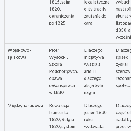
1815
, sejm
legalistyczne
wybuch
1820
,
elity traciły
nastąpi
ograniczenia
zaufanie do
akurat 
po
1825
cara
listopa
1830
, a
wcześni
Wojskowo-
Piotr
Dlaczego
Dlacze
spiskowa
Wysocki
,
inicjatywa
spisek
Szkoła
wyszła z
zyskał
Podchorążych,
armii i
szerszy
obawa
dlaczego
rezona
dekonspiracji
akcja była
społec
w
1830
nagła
Międzynarodowa
Rewolucja
Dlaczego
Dlacze
francuska
jesień 1830
część el
1830
, Belgia
roku
nadal b
1830
, system
wydawała
przeci