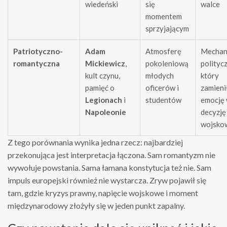
wiedeński
się
walce
momentem
sprzyjającym
Patriotyczno-
Adam
Atmosferę
Mechan
romantyczna
Mickiewicz
,
pokoleniową
politycz
kult czynu,
młodych
który
pamięć o
oficerów i
zamieni
Legionach
i
studentów
emocję
Napoleonie
decyzję
wojsko
Z tego porównania wynika jedna rzecz: najbardziej
przekonująca jest interpretacja łączona. Sam romantyzm nie
wywołuje powstania. Sama łamana konstytucja też nie. Sam
impuls europejski również nie wystarcza. Zryw pojawił się
tam, gdzie kryzys prawny, napięcie wojskowe i moment
międzynarodowy złożyły się w jeden punkt zapalny.