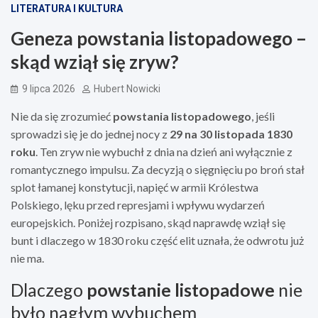
LITERATURA I KULTURA
Geneza powstania listopadowego –
skąd wziął się zryw?
9 lipca 2026
Hubert Nowicki
Nie da się zrozumieć
powstania listopadowego
, jeśli
sprowadzi się je do jednej nocy z
29 na 30 listopada 1830
roku
. Ten zryw nie wybuchł z dnia na dzień ani wyłącznie z
romantycznego impulsu. Za decyzją o sięgnięciu po broń stał
splot łamanej konstytucji, napięć w armii Królestwa
Polskiego, lęku przed represjami i wpływu wydarzeń
europejskich. Poniżej rozpisano, skąd naprawdę wziął się
bunt i dlaczego w 1830 roku część elit uznała, że odwrotu już
nie ma.
Dlaczego
powstanie listopadowe
nie
było nagłym wybuchem