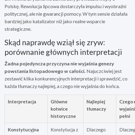
Polskę. Rewolucja lipcowa dostarczyła impulsu i wyobraźni
politycznej, ale nie gwarancji pomocy. W tym sensie działała
bardziej jako katalizator niż jako realne wsparcie
strategiczne.
Skąd naprawdę wziął się zryw:
porównanie głównych interpretacji
Żadna pojedyncza przyczyna nie wyjaśnia genezy
powstania listopadowego w całości.
Najuczciwiej jest
zestawić kilka konkurencyjnych interpretacji i sprawdzić, co
każda tłumaczy najlepiej, a czego nie wyjaśnia do końca.
Interpretacja
Główne
Najlepiej
Czego 
kotwice
tłumaczy
wyjaśn
historyczne
pełni
Konstytucyjna
Konstytucja z
Dlaczego
Dlacze