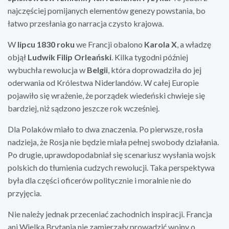
najczęściej pomijanych elementów genezy powstania, bo
łatwo przesłania go narracja czysto krajowa.
W
lipcu 1830 roku
we Francji obalono
Karola X
, a władzę
objął
Ludwik Filip Orleański
. Kilka tygodni później
wybuchła rewolucja w
Belgii
, która doprowadziła do jej
oderwania od Królestwa Niderlandów. W całej Europie
pojawiło się wrażenie, że porządek wiedeński chwieje się
bardziej, niż sądzono jeszcze rok wcześniej.
Dla Polaków miało to dwa znaczenia. Po pierwsze, rosła
nadzieja, że Rosja nie będzie miała pełnej swobody działania.
Po drugie, uprawdopodabniał się scenariusz wysłania wojsk
polskich do tłumienia cudzych rewolucji. Taka perspektywa
była dla części oficerów politycznie i moralnie nie do
przyjęcia.
Nie należy jednak przeceniać zachodnich inspiracji. Francja
ani Wielka Brytania nie zamierzały prowadzić wojny o