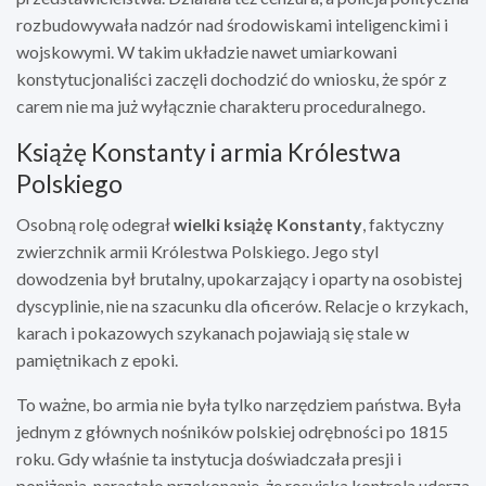
rozbudowywała nadzór nad środowiskami inteligenckimi i
wojskowymi. W takim układzie nawet umiarkowani
konstytucjonaliści zaczęli dochodzić do wniosku, że spór z
carem nie ma już wyłącznie charakteru proceduralnego.
Książę Konstanty i armia Królestwa
Polskiego
Osobną rolę odegrał
wielki książę Konstanty
, faktyczny
zwierzchnik armii Królestwa Polskiego. Jego styl
dowodzenia był brutalny, upokarzający i oparty na osobistej
dyscyplinie, nie na szacunku dla oficerów. Relacje o krzykach,
karach i pokazowych szykanach pojawiają się stale w
pamiętnikach z epoki.
To ważne, bo armia nie była tylko narzędziem państwa. Była
jednym z głównych nośników polskiej odrębności po 1815
roku. Gdy właśnie ta instytucja doświadczała presji i
poniżenia, narastało przekonanie, że rosyjska kontrola uderza