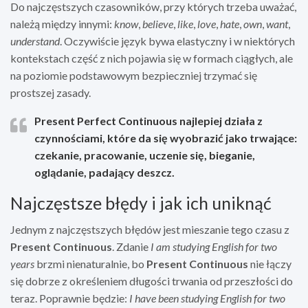
Do najczęstszych czasowników, przy których trzeba uważać,
należą między innymi:
know
,
believe
,
like
,
love
,
hate
,
own
,
want
,
understand
. Oczywiście język bywa elastyczny i w niektórych
kontekstach część z nich pojawia się w formach ciągłych, ale
na poziomie podstawowym bezpieczniej trzymać się
prostszej zasady.
Present Perfect Continuous
najlepiej działa z
czynnościami, które da się wyobrazić jako trwające:
czekanie, pracowanie, uczenie się, bieganie,
oglądanie, padający deszcz.
Najczęstsze błędy i jak ich uniknąć
Jednym z najczęstszych błędów jest mieszanie tego czasu z
Present Continuous
. Zdanie
I am studying English for two
years
brzmi nienaturalnie, bo
Present Continuous
nie łączy
się dobrze z określeniem długości trwania od przeszłości do
teraz. Poprawnie będzie:
I have been studying English for two