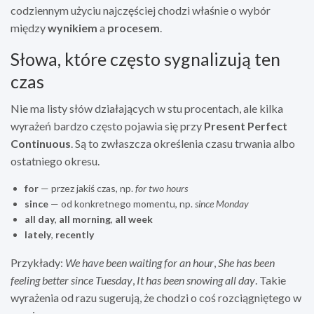
codziennym użyciu najczęściej chodzi właśnie o wybór
między
wynikiem
a
procesem
.
Słowa, które często sygnalizują ten
czas
Nie ma listy słów działających w stu procentach, ale kilka
wyrażeń bardzo często pojawia się przy
Present Perfect
Continuous
. Są to zwłaszcza określenia czasu trwania albo
ostatniego okresu.
for
— przez jakiś czas, np.
for two hours
since
— od konkretnego momentu, np.
since Monday
all day
,
all morning
,
all week
lately
,
recently
Przykłady:
We have been waiting for an hour
,
She has been
feeling better since Tuesday
,
It has been snowing all day
. Takie
wyrażenia od razu sugerują, że chodzi o coś rozciągniętego w