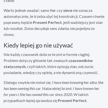
czasie.
Warto jednak uważać: samo
for
czy
since
nie oznacza
automatycznie, że trzeba użyć tej konstrukcji. Czasem równie
poprawny będzie
Present Perfect
, jeśli ważniejszy jest stan
lub rezultat. Znów decyduje sens zdania, nie pojedyncze
słowo.
Kiedy lepiej go nie używać
Nie każdy czasownik dobrze brzmi w formie ciągłej.
Problem dotyczy głównie tak zwanych
czasowników
statycznych
, czyli takich, które opisują stan, odczucie,
posiadanie, wiedzę czy opinię, a nie dynamiczną czynność.
Dlatego zwykle nie mówi się:
I have been knowing her
albo
She
has been owning this car
. Naturalniej brzmi:
I have known her
for years
i
She has owned this car since 2020
. W takich
przypadkach lepiej sprawdza się
Present Perfect
.