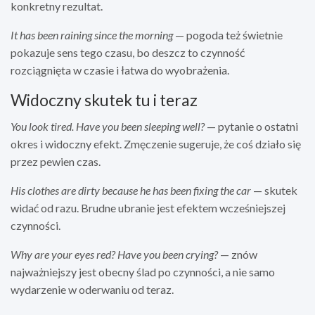
konkretny rezultat.
It has been raining since the morning
— pogoda też świetnie
pokazuje sens tego czasu, bo deszcz to czynność
rozciągnięta w czasie i łatwa do wyobrażenia.
Widoczny skutek tu i teraz
You look tired. Have you been sleeping well?
— pytanie o ostatni
okres i widoczny efekt. Zmęczenie sugeruje, że coś działo się
przez pewien czas.
His clothes are dirty because he has been fixing the car
— skutek
widać od razu. Brudne ubranie jest efektem wcześniejszej
czynności.
Why are your eyes red? Have you been crying?
— znów
najważniejszy jest obecny ślad po czynności, a nie samo
wydarzenie w oderwaniu od teraz.