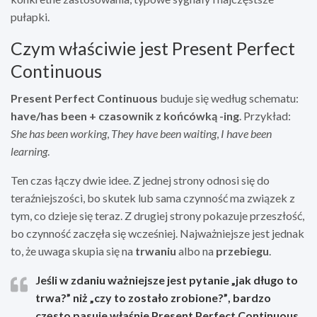
pułapki.
Czym właściwie jest Present Perfect
Continuous
Present Perfect Continuous
buduje się według schematu:
have/has been + czasownik z końcówką -ing
. Przykład:
She has been working
,
They have been waiting
,
I have been
learning
.
Ten czas łączy dwie idee. Z jednej strony odnosi się do
teraźniejszości, bo skutek lub sama czynność ma związek z
tym, co dzieje się teraz. Z drugiej strony pokazuje przeszłość,
bo czynność zaczęła się wcześniej. Najważniejsze jest jednak
to, że uwaga skupia się na
trwaniu
albo na
przebiegu
.
Jeśli w zdaniu ważniejsze jest pytanie
„jak długo to
trwa?”
niż
„czy to zostało zrobione?”
, bardzo
często pasuje właśnie Present Perfect Continuous.