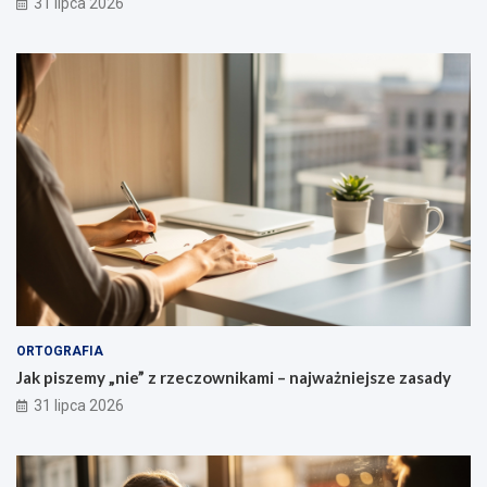
31 lipca 2026
o
m
a
i
d
e
u
s
z
c
z
e
ń
ORTOGRAFIA
Jak piszemy „nie” z rzeczownikami – najważniejsze zasady
31 lipca 2026