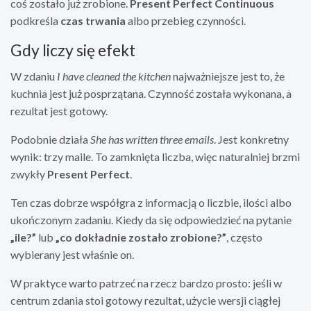
coś zostało już zrobione.
Present Perfect Continuous
podkreśla
czas trwania
albo przebieg czynności.
Gdy liczy się efekt
W zdaniu
I have cleaned the kitchen
najważniejsze jest to, że
kuchnia jest już posprzątana. Czynność została wykonana, a
rezultat jest gotowy.
Podobnie działa
She has written three emails
. Jest konkretny
wynik: trzy maile. To zamknięta liczba, więc naturalniej brzmi
zwykły
Present Perfect
.
Ten czas dobrze współgra z informacją o liczbie, ilości albo
ukończonym zadaniu. Kiedy da się odpowiedzieć na pytanie
„ile?”
lub
„co dokładnie zostało zrobione?”
, często
wybierany jest właśnie on.
W praktyce warto patrzeć na rzecz bardzo prosto: jeśli w
centrum zdania stoi gotowy rezultat, użycie wersji ciągłej