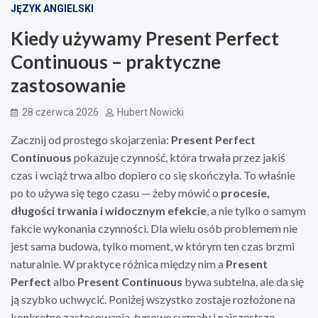
JĘZYK ANGIELSKI
Kiedy używamy Present Perfect
Continuous – praktyczne
zastosowanie
28 czerwca 2026
Hubert Nowicki
Zacznij od prostego skojarzenia:
Present Perfect
Continuous
pokazuje czynność, która trwała przez jakiś
czas i wciąż trwa albo dopiero co się skończyła. To właśnie
po to używa się tego czasu — żeby mówić o
procesie,
długości trwania i widocznym efekcie
, a nie tylko o samym
fakcie wykonania czynności. Dla wielu osób problemem nie
jest sama budowa, tylko moment, w którym ten czas brzmi
naturalnie. W praktyce różnica między nim a
Present
Perfect
albo
Present Continuous
bywa subtelna, ale da się
ją szybko uchwycić. Poniżej wszystko zostaje rozłożone na
konkretne zastosowania, typowe sygnały i najczęstsze