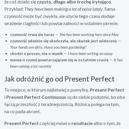
że coś działo się
często, długo albo trochę irytująco
.
Przykład:
They have been making a lot of noise lately
. Sama
czynność może być zwykła, ale użycie tego czasu dodaje
wrażenie ciągłości lub powtarzalności w ostatnim okresie.
czynność trwa do teraz
—
She has been working here since May
czynność właśnie się skończyła, ale skutek jest widoczny
—
Your hands are dirty. Have you been gardening?
chodzi o proces, nie o wynik
—
I have been writing an essay
mowa o czymś powtarzającym się w ostatnim czasie
—
It has
been raining a lot recently
Jak odróżnić go od Present Perfect
To miejsce, w którym najłatwiej o pomyłkę.
Present Perfect
i
Present Perfect Continuous
są do siebie podobne, bo oba
łączą przeszłość z teraźniejszością. Różnica polega na tym,
na co pada akcent.
Present Perfect
częściej mówi o
rezultacie
albo o tym, że