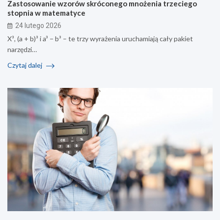
Zastosowanie wzorów skróconego mnożenia trzeciego
stopnia w matematyce
24 lutego 2026
X³, (a + b)³ i a³ − b³ – te trzy wyrażenia uruchamiają cały pakiet
narzędzi…
Czytaj dalej