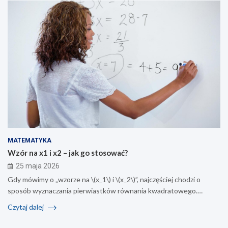
MATEMATYKA
Wzór na x1 i x2 – jak go stosować?
25 maja 2026
Gdy mówimy o „wzorze na \(x_1\) i \(x_2\)”, najczęściej chodzi o
sposób wyznaczania pierwiastków równania kwadratowego.…
Czytaj dalej