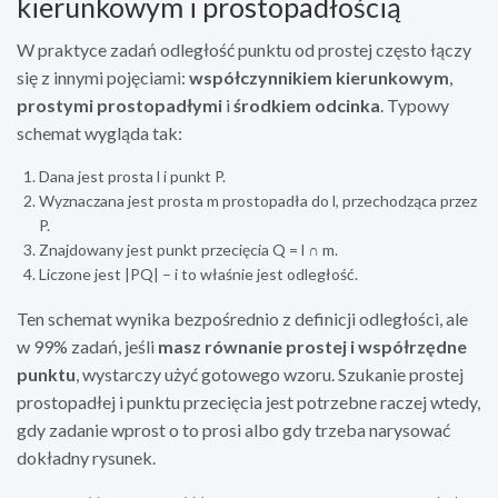
kierunkowym i prostopadłością
W praktyce zadań odległość punktu od prostej często łączy
się z innymi pojęciami:
współczynnikiem kierunkowym
,
prostymi prostopadłymi
i
środkiem odcinka
. Typowy
schemat wygląda tak:
Dana jest prosta l i punkt P.
Wyznaczana jest prosta m prostopadła do l, przechodząca przez
P.
Znajdowany jest punkt przecięcia Q = l ∩ m.
Liczone jest |PQ| – i to właśnie jest odległość.
Ten schemat wynika bezpośrednio z definicji odległości, ale
w 99% zadań, jeśli
masz równanie prostej i współrzędne
punktu
, wystarczy użyć gotowego wzoru. Szukanie prostej
prostopadłej i punktu przecięcia jest potrzebne raczej wtedy,
gdy zadanie wprost o to prosi albo gdy trzeba narysować
dokładny rysunek.