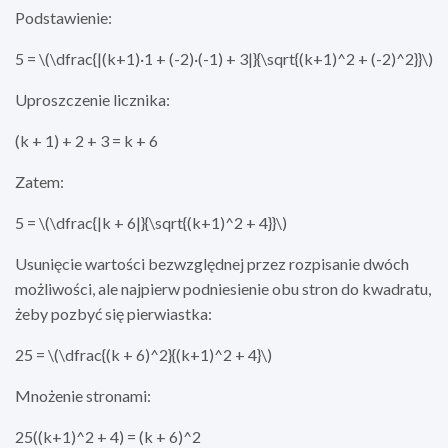
Podstawienie:
5 = \(\dfrac{|(k+1)·1 + (-2)·(-1) + 3|}{\sqrt{(k+1)^2 + (-2)^2}}\)
Uproszczenie licznika:
(k + 1) + 2 + 3 = k + 6
Zatem:
5 = \(\dfrac{|k + 6|}{\sqrt{(k+1)^2 + 4}}\)
Usunięcie wartości bezwzględnej przez rozpisanie dwóch
możliwości, ale najpierw podniesienie obu stron do kwadratu,
żeby pozbyć się pierwiastka:
25 = \(\dfrac{(k + 6)^2}{(k+1)^2 + 4}\)
Mnożenie stronami:
25((k+1)^2 + 4) = (k + 6)^2