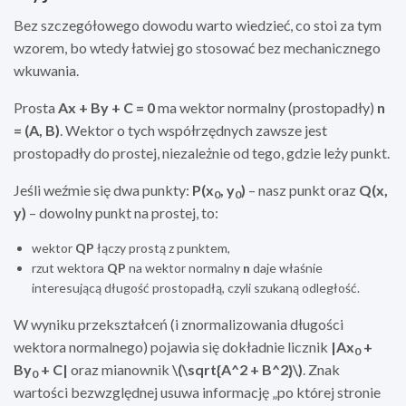
Bez szczegółowego dowodu warto wiedzieć, co stoi za tym
wzorem, bo wtedy łatwiej go stosować bez mechanicznego
wkuwania.
Prosta
Ax + By + C = 0
ma wektor normalny (prostopadły)
n
= (A, B)
. Wektor o tych współrzędnych zawsze jest
prostopadły do prostej, niezależnie od tego, gdzie leży punkt.
Jeśli weźmie się dwa punkty:
P(x
, y
)
– nasz punkt oraz
Q(x,
0
0
y)
– dowolny punkt na prostej, to:
wektor
QP
łączy prostą z punktem,
rzut wektora
QP
na wektor normalny
n
daje właśnie
interesującą długość prostopadłą, czyli szukaną odległość.
W wyniku przekształceń (i znormalizowania długości
wektora normalnego) pojawia się dokładnie licznik
|Ax
+
0
By
+ C|
oraz mianownik
\(\sqrt{A^2 + B^2}\)
. Znak
0
wartości bezwzględnej usuwa informację „po której stronie