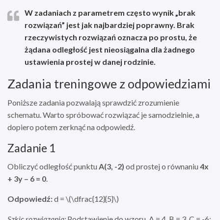
W zadaniach z parametrem często wynik „brak
rozwiązań” jest jak najbardziej poprawny. Brak
rzeczywistych rozwiązań oznacza po prostu, że
żądana odległość jest nieosiągalna dla żadnego
ustawienia prostej w danej rodzinie.
Zadania treningowe z odpowiedziami
Poniższe zadania pozwalają sprawdzić zrozumienie
schematu. Warto spróbować rozwiązać je samodzielnie, a
dopiero potem zerknąć na odpowiedź.
Zadanie 1
Obliczyć odległość punktu
A(3, -2)
od prostej o równaniu
4x
+ 3y – 6 = 0
.
Odpowiedź:
d = \(\dfrac{12}{5}\)
Szkic rozwiązania:
Podstawienie do wzoru, A = 4, B = 3, C = -6;