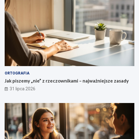
c
z
e
ń
ORTOGRAFIA
Jak piszemy „nie” z rzeczownikami – najważniejsze zasady
31 lipca 2026