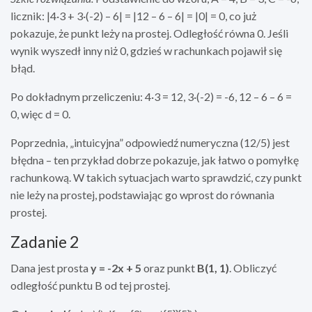
licznik: |4·3 + 3·(-2) – 6| = |12 – 6 – 6| = |0| = 0, co już
pokazuje, że punkt leży na prostej. Odległość równa 0. Jeśli
wynik wyszedł inny niż 0, gdzieś w rachunkach pojawił się
błąd.
Po dokładnym przeliczeniu: 4·3 = 12, 3·(-2) = -6, 12 – 6 – 6 =
0, więc d = 0.
Poprzednia, „intuicyjna” odpowiedź numeryczna (12/5) jest
błędna – ten przykład dobrze pokazuje, jak łatwo o pomyłkę
rachunkową. W takich sytuacjach warto sprawdzić, czy punkt
nie leży na prostej, podstawiając go wprost do równania
prostej.
Zadanie 2
Dana jest prosta
y = -2x + 5
oraz punkt
B(1, 1)
. Obliczyć
odległość punktu B od tej prostej.