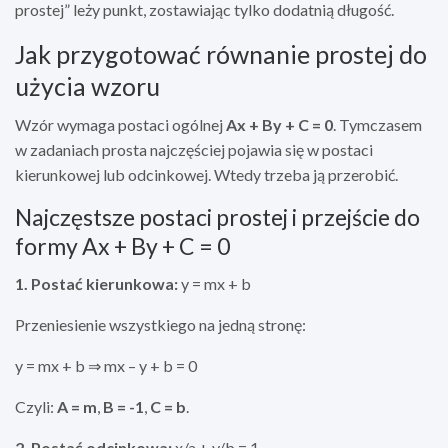
prostej” leży punkt, zostawiając tylko dodatnią długość.
Jak przygotować równanie prostej do
użycia wzoru
Wzór wymaga postaci ogólnej
Ax + By + C = 0
. Tymczasem
w zadaniach prosta najczęściej pojawia się w postaci
kierunkowej lub odcinkowej. Wtedy trzeba ją przerobić.
Najczęstsze postaci prostej i przejście do
formy Ax + By + C = 0
1. Postać kierunkowa:
y = mx + b
Przeniesienie wszystkiego na jedną stronę:
y = mx + b ⇒ mx – y + b = 0
Czyli:
A = m
,
B = -1
,
C = b
.
2. Postać odcinkowa:
x/a + y/b = 1