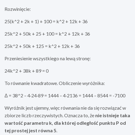
Rozwinięcie:
25(k^2 + 2k + 1) + 100 = k^2 + 12k + 36
25k^2 + 50k + 25 + 100 = k^2 + 12k + 36
25k^2 + 50k + 125 = k^2 + 12k + 36
Przeniesienie wszystkiego na lewą stronę:
24k^2 + 38k + 89 = 0
To równanie kwadratowe. Obliczenie wyróżnika:
Δ = 38^2 – 4·24·89 = 1444 – 4·2136 = 1444 – 8544 = -7100
Wyróżnik jest ujemny, więc równania nie da się rozwiązać w
zbiorze liczb rzeczywistych. Oznacza to, że
nie istnieje taka
wartość parametru k, dla której odległość punktu P od
tej prostej jest równa 5
.