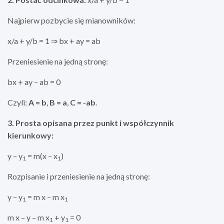
Najpierw pozbycie się mianowników:
x/a + y/b = 1 ⇒ bx + ay = ab
Przeniesienie na jedną stronę:
bx + ay – ab = 0
Czyli:
A = b
,
B = a
,
C = -ab
.
3. Prosta opisana przez punkt i współczynnik
kierunkowy:
y – y
= m(x – x
)
1
1
Rozpisanie i przeniesienie na jedną stronę:
y – y
= m x – m x
1
1
m x – y – m x
+ y
= 0
1
1