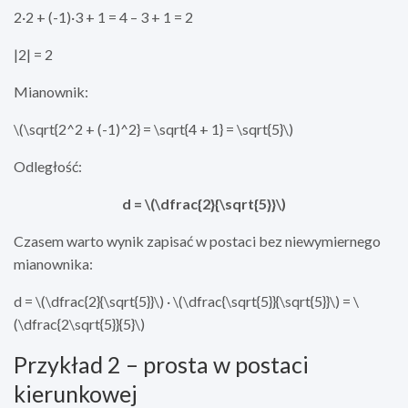
2·2 + (-1)·3 + 1 = 4 – 3 + 1 = 2
|2| = 2
Mianownik:
\(\sqrt{2^2 + (-1)^2} = \sqrt{4 + 1} = \sqrt{5}\)
Odległość:
d = \(\dfrac{2}{\sqrt{5}}\)
Czasem warto wynik zapisać w postaci bez niewymiernego
mianownika:
d = \(\dfrac{2}{\sqrt{5}}\) · \(\dfrac{\sqrt{5}}{\sqrt{5}}\) = \
(\dfrac{2\sqrt{5}}{5}\)
Przykład 2 – prosta w postaci
kierunkowej