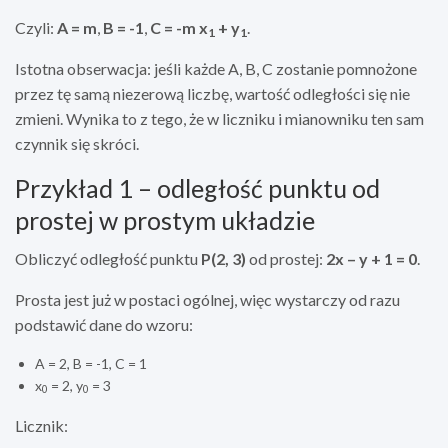
Czyli:
A = m
,
B = -1
,
C = -m x
+ y
.
1
1
Istotna obserwacja: jeśli każde A, B, C zostanie pomnożone
przez tę samą niezerową liczbę, wartość odległości się nie
zmieni. Wynika to z tego, że w liczniku i mianowniku ten sam
czynnik się skróci.
Przykład 1 – odległość punktu od
prostej w prostym układzie
Obliczyć odległość punktu
P(2, 3)
od prostej:
2x – y + 1 = 0
.
Prosta jest już w postaci ogólnej, więc wystarczy od razu
podstawić dane do wzoru:
A = 2, B = -1, C = 1
x
= 2, y
= 3
0
0
Licznik: