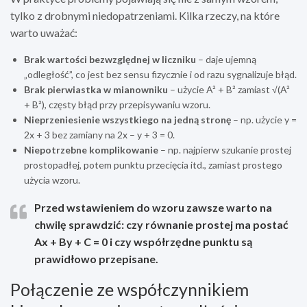
tylko z drobnymi niedopatrzeniami. Kilka rzeczy, na które
warto uważać:
Brak wartości bezwzględnej w liczniku
– daje ujemną
„odległość”, co jest bez sensu fizycznie i od razu sygnalizuje błąd.
Brak pierwiastka w mianowniku
– użycie A² + B² zamiast √(A²
+ B²), częsty błąd przy przepisywaniu wzoru.
Nieprzeniesienie wszystkiego na jedną stronę
– np. użycie y =
2x + 3 bez zamiany na 2x – y + 3 = 0.
Niepotrzebne komplikowanie
– np. najpierw szukanie prostej
prostopadłej, potem punktu przecięcia itd., zamiast prostego
użycia wzoru.
Przed wstawieniem do wzoru zawsze warto na
chwilę sprawdzić: czy równanie prostej ma postać
Ax + By + C = 0 i czy współrzędne punktu są
prawidłowo przepisane.
Połączenie ze współczynnikiem