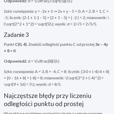
Odpowiedź:
d = \(\dfrac{2\sqrt{5}}{5}\)
Szkic rozwiązania:
y = -2x + 5 ⇒ 2x + y – 5 = 0; A = 2, B = 1, C =
-5; licznik: |2·1 + 1·1 – 5| = |2 + 1 – 5| = | -2 | = 2; mianownik: \
(\sqrt{2^2 + 1^2} = \sqrt{5}\); wynik: d = 2/√5 = 2√5/5.
Zadanie 3
Punkt
C(0, 4)
. Znaleźć odległość punktu C od prostej
3x – 4y
+ 8 = 0
.
Odpowiedź:
d = \(\dfrac{8}{5}\)
Szkic rozwiązania:
A = 3, B = -4, C = 8; licznik: |3·0 + (-4)·4 + 8|
= |0 – 16 + 8| = |-8| = 8; mianownik: \(\sqrt{3^2 + (-4)^2} =
\sqrt{9 + 16} = 5\); wynik: d = 8/5.
Najczęstsze błędy przy liczeniu
odległości punktu od prostej
W praktyce problemy pojawiają się nie z samym wzorem,