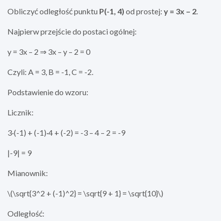
Obliczyć odległość punktu
P(-1, 4)
od prostej:
y = 3x – 2
.
Najpierw przejście do postaci ogólnej:
y = 3x – 2 ⇒ 3x – y – 2 = 0
Czyli: A = 3, B = -1, C = -2.
Podstawienie do wzoru:
Licznik:
3·(-1) + (-1)·4 + (-2) = -3 – 4 – 2 = -9
|-9| = 9
Mianownik:
\(\sqrt{3^2 + (-1)^2} = \sqrt{9 + 1} = \sqrt{10}\)
Odległość: