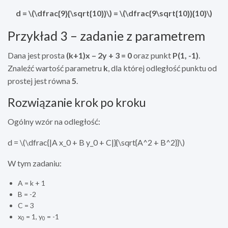
d = \(\dfrac{9}{\sqrt{10}}\) = \(\dfrac{9\sqrt{10}}{10}\)
Przykład 3 – zadanie z parametrem
Dana jest prosta
(k+1)x – 2y + 3 = 0
oraz punkt
P(1, -1)
.
Znaleźć wartość parametru
k
, dla której odległość punktu od
prostej jest równa
5
.
Rozwiązanie krok po kroku
Ogólny wzór na odległość:
d = \(\dfrac{|A x_0 + B y_0 + C|}{\sqrt{A^2 + B^2}}\)
W tym zadaniu:
A = k + 1
B = -2
C = 3
x
= 1, y
= -1
0
0