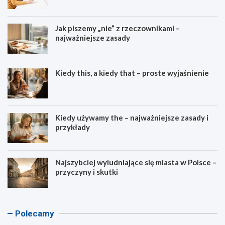
Jak piszemy „nie” z rzeczownikami –
najważniejsze zasady
Kiedy this, a kiedy that – proste wyjaśnienie
Kiedy używamy the – najważniejsze zasady i
przykłady
Najszybciej wyludniające się miasta w Polsce –
przyczyny i skutki
K
K
A
K
Polecamy
a
a
s
a
l
l
c
l