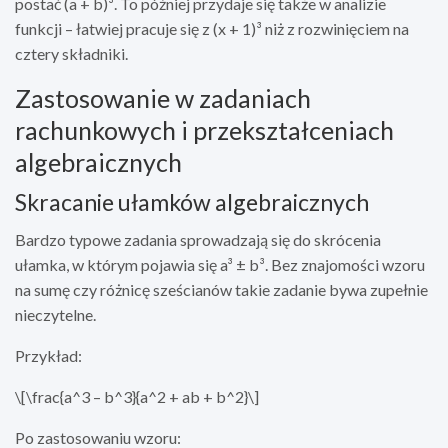
postać (a + b)³. To później przydaje się także w analizie
funkcji – łatwiej pracuje się z (x + 1)³ niż z rozwinięciem na
cztery składniki.
Zastosowanie w zadaniach
rachunkowych i przekształceniach
algebraicznych
Skracanie ułamków algebraicznych
Bardzo typowe zadania sprowadzają się do skrócenia
ułamka, w którym pojawia się a³ ± b³. Bez znajomości wzoru
na sumę czy różnicę sześcianów takie zadanie bywa zupełnie
nieczytelne.
Przykład:
\[\frac{a^3 – b^3}{a^2 + ab + b^2}\]
Po zastosowaniu wzoru: