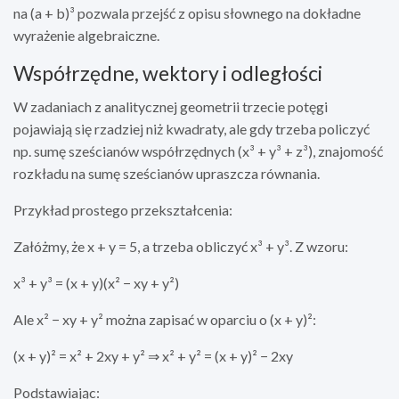
na (a + b)³ pozwala przejść z opisu słownego na dokładne
wyrażenie algebraiczne.
Współrzędne, wektory i odległości
W zadaniach z analitycznej geometrii trzecie potęgi
pojawiają się rzadziej niż kwadraty, ale gdy trzeba policzyć
np. sumę sześcianów współrzędnych (x³ + y³ + z³), znajomość
rozkładu na sumę sześcianów upraszcza równania.
Przykład prostego przekształcenia:
Załóżmy, że x + y = 5, a trzeba obliczyć x³ + y³. Z wzoru:
x³ + y³ = (x + y)(x² − xy + y²)
Ale x² − xy + y² można zapisać w oparciu o (x + y)²:
(x + y)² = x² + 2xy + y² ⇒ x² + y² = (x + y)² − 2xy
Podstawiając: