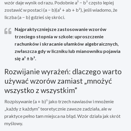
wzór daje wynik od razu. Podobnie a³ − b³ często lepiej
zostawić w postaci (a − b)(a² + ab + b²), jeśli wiadomo, że
liczba (a − b) gdzieś się skróci.
Najpraktyczniejsze zastosowanie
wzorów
trzeciego stopnia w szkole: uproszczenie
rachunków i skracanie ułamków algebraicznych,
zwłaszcza gdy w liczniku lub mianowniku pojawia
się a³ ± b³.
Rozwijanie wyrażeń: dlaczego warto
używać wzorów zamiast „mnożyć
wszystko z wszystkim”
Rozpisywanie (a + b)³ jako trzech nawiasów i mnożenie
„każdy z każdym” teoretycznie zawsze zadziała, ale w
praktyce pełno tam miejsca na błąd. Wzór działa jak skrót
myślowy.