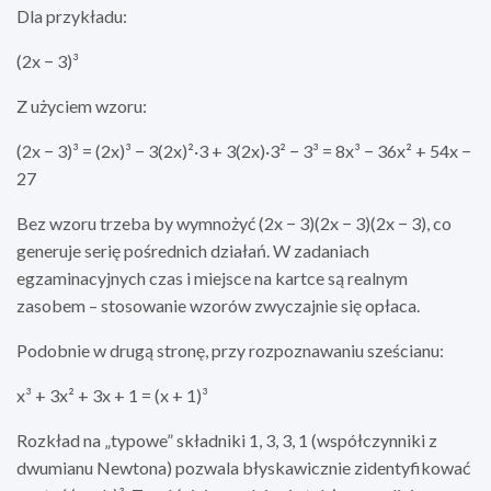
Dla przykładu:
(2x − 3)³
Z użyciem wzoru:
(2x − 3)³ = (2x)³ − 3(2x)²·3 + 3(2x)·3² − 3³ = 8x³ − 36x² + 54x −
27
Bez wzoru trzeba by wymnożyć (2x − 3)(2x − 3)(2x − 3), co
generuje serię pośrednich działań. W zadaniach
egzaminacyjnych czas i miejsce na kartce są realnym
zasobem – stosowanie wzorów zwyczajnie się opłaca.
Podobnie w drugą stronę, przy rozpoznawaniu sześcianu:
x³ + 3x² + 3x + 1 = (x + 1)³
Rozkład na „typowe” składniki 1, 3, 3, 1 (współczynniki z
dwumianu Newtona) pozwala błyskawicznie zidentyfikować