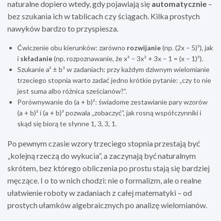
naturalne dopiero wtedy, gdy pojawiają się
automatycznie
–
bez szukania ich w tablicach czy ściągach. Kilka prostych
nawyków bardzo to przyspiesza.
Ćwiczenie obu kierunków: zarówno
rozwijanie
(np. (2x − 5)³), jak
i
składanie
(np. rozpoznawanie, że x³ − 3x² + 3x − 1 = (x − 1)³).
Szukanie a³ ± b³ w zadaniach: przy każdym dziwnym wielomianie
trzeciego stopnia warto zadać jedno krótkie pytanie: „czy to nie
jest suma albo różnica sześcianów?”.
Porównywanie do (a + b)²: świadome zestawianie pary wzorów
(a + b)² i (a + b)³ pozwala „zobaczyć”, jak rosną współczynniki i
skąd się biorą te słynne 1, 3, 3, 1.
Po pewnym czasie wzory trzeciego stopnia przestają być
„kolejną rzeczą do wykucia”, a zaczynają być naturalnym
skrótem, bez którego obliczenia po prostu stają się bardziej
męczące. I o to w nich chodzi: nie o formalizm, ale o realne
ułatwienie roboty w zadaniach z całej matematyki – od
prostych ułamków algebraicznych po analizę wielomianów.