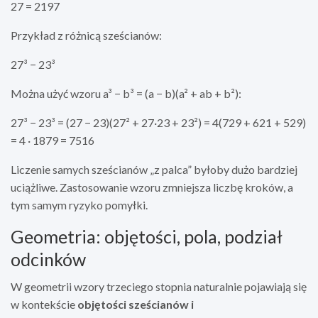
27 = 2197
Przykład z różnicą sześcianów:
27³ − 23³
Można użyć wzoru a³ − b³ = (a − b)(a² + ab + b²):
27³ − 23³ = (27 − 23)(27² + 27·23 + 23²) = 4(729 + 621 + 529)
= 4 · 1879 = 7516
Liczenie samych sześcianów „z palca” byłoby dużo bardziej
uciążliwe. Zastosowanie wzoru zmniejsza liczbę kroków, a
tym samym ryzyko pomyłki.
Geometria: objętości, pola, podział
odcinków
W geometrii wzory trzeciego stopnia naturalnie pojawiają się
w kontekście
objętości sześcianów i