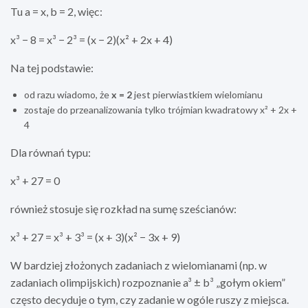
Tu a = x, b = 2, więc:
x³ − 8 = x³ − 2³ = (x − 2)(x² + 2x + 4)
Na tej podstawie:
od razu wiadomo, że
x = 2
jest pierwiastkiem wielomianu
zostaje do przeanalizowania tylko trójmian kwadratowy x² + 2x +
4
Dla równań typu:
x³ + 27 = 0
również stosuje się rozkład na sumę sześcianów:
x³ + 27 = x³ + 3³ = (x + 3)(x² − 3x + 9)
W bardziej złożonych zadaniach z wielomianami (np. w
zadaniach olimpijskich) rozpoznanie a³ ± b³ „gołym okiem”
często decyduje o tym, czy zadanie w ogóle ruszy z miejsca.