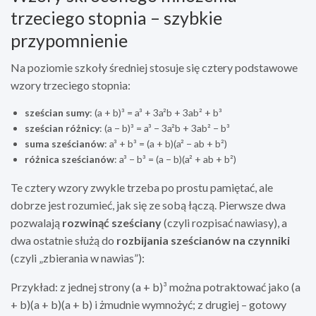
trzeciego stopnia – szybkie
przypomnienie
Na poziomie szkoły średniej stosuje się cztery podstawowe
wzory trzeciego stopnia:
sześcian sumy
: (a + b)³ = a³ + 3a²b + 3ab² + b³
sześcian różnicy
: (a − b)³ = a³ − 3a²b + 3ab² − b³
suma sześcianów
: a³ + b³ = (a + b)(a² − ab + b²)
różnica sześcianów
: a³ − b³ = (a − b)(a² + ab + b²)
Te cztery wzory zwykle trzeba po prostu pamiętać, ale
dobrze jest rozumieć, jak się ze sobą łączą. Pierwsze dwa
pozwalają
rozwinąć sześciany
(czyli rozpisać nawiasy), a
dwa ostatnie służą do
rozbijania sześcianów na czynniki
(czyli „zbierania w nawias”):
Przykład: z jednej strony (a + b)³ można potraktować jako (a
+ b)(a + b)(a + b) i żmudnie wymnożyć; z drugiej – gotowy