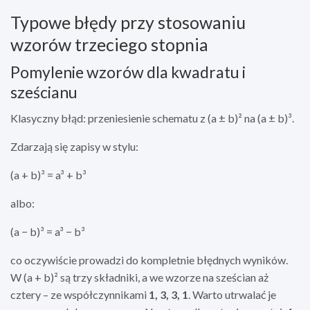
Typowe błędy przy stosowaniu
wzorów trzeciego stopnia
Pomylenie wzorów dla kwadratu i
sześcianu
Klasyczny błąd: przeniesienie schematu z (a ± b)² na (a ± b)³.
Zdarzają się zapisy w stylu:
(a + b)³ = a³ + b³
albo:
(a − b)³ = a³ − b³
co oczywiście prowadzi do kompletnie błędnych wyników.
W (a + b)² są trzy składniki, a we wzorze na sześcian aż
cztery – ze współczynnikami
1, 3, 3, 1
. Warto utrwalać je