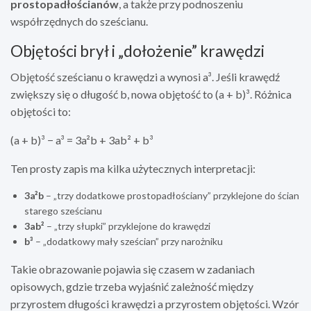
prostopadłościanów
, a także przy podnoszeniu
współrzędnych do sześcianu.
Objętości brył i „dołożenie” krawędzi
Objętość sześcianu o krawędzi a wynosi a³. Jeśli krawędź
zwiększy się o długość b, nowa objętość to (a + b)³. Różnica
objętości to:
(a + b)³ − a³ = 3a²b + 3ab² + b³
Ten prosty zapis ma kilka użytecznych interpretacji:
3a²b
– „trzy dodatkowe prostopadłościany” przyklejone do ścian
starego sześcianu
3ab²
– „trzy słupki” przyklejone do krawędzi
b³
– „dodatkowy mały sześcian” przy narożniku
Takie obrazowanie pojawia się czasem w zadaniach
opisowych, gdzie trzeba wyjaśnić zależność między
przyrostem długości krawędzi a przyrostem objętości. Wzór