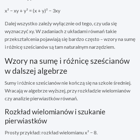
x² − xy + y² = (x + y)² − 3xy
Dalej wszystko zależy wyłącznie od tego, czy uda się
wyznaczyć xy. W zadaniach z układami równań takie
przekształcenia pojawiają się bardzo często – wzory na sumę
i różnicę sześcianów są tam naturalnym narzędziem.
Wzory na sumę i różnicę sześcianów
w dalszej algebrze
Sumy i różnice sześcianów nie kończą się na szkole średniej.
Wracają w algebrze wyższej, przy rozkładzie wielomianów
czy analizie pierwiastków równań.
Rozkład wielomianów i szukanie
pierwiastków
Prosty przykład: rozkład wielomianu x³ − 8.