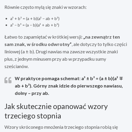
Równie często mylą się znaki w wzorach:
a³ + b³ = (a + b)(a² − ab + b²)
a³ − b³ = (a − b)(a² + ab + b²)
Łatwo to zapamiętać w krótkiej wersji:
„na zewnątrz ten
sam znak, w środku odwrotny”
, ale dotyczy to tylko części
liniowej (a ± b). Drugi nawias ma zawsze wszystkie znaki
plus, z jednym minusem przy ab w przypadku sumy
sześcianów.
W praktyce pomaga schemat: a³ ± b³ = (a ± b)(a² ∓
ab + b²). Górny znak idzie do pierwszego nawiasu,
dolny – przy ab.
Jak skutecznie opanować wzory
trzeciego stopnia
Wzory skróconego mnożenia trzeciego stopnia robią się