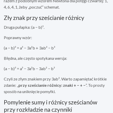
razem z podobnym wzorem Newtona dla potęgi czwartej: 1,
4, 6, 4, 1, żeby „poczuć” schemat.
Zły znak przy sześcianie różnicy
Druga pułapka: (a − b)³.
Poprawny wzór:
(a − b)³ = a³ − 3a²b + 3ab² − b³
Błędna, ale często spotykana wersja:
(a − b)³ = a³ − 3a²b − 3ab² − b³
Czyli ze złym znakiem przy 3ab². Warto zapamiętać krótkie
zdanie: „
przy sześcianie różnicy: znaki + − + −
”. To prosty
sposób na uniknięcie pomyłki.
Pomylenie sumy i różnicy sześcianów
przy rozkładzie na czynniki