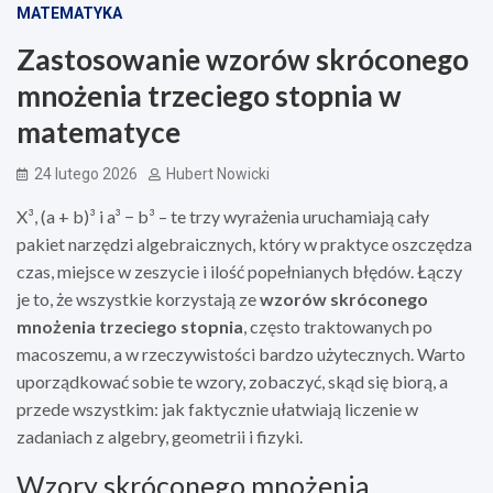
MATEMATYKA
Zastosowanie wzorów skróconego
mnożenia trzeciego stopnia w
matematyce
24 lutego 2026
Hubert Nowicki
X³, (a + b)³ i a³ − b³ – te trzy wyrażenia uruchamiają cały
pakiet narzędzi algebraicznych, który w praktyce oszczędza
czas, miejsce w zeszycie i ilość popełnianych błędów. Łączy
je to, że wszystkie korzystają ze
wzorów skróconego
mnożenia trzeciego stopnia
, często traktowanych po
macoszemu, a w rzeczywistości bardzo użytecznych. Warto
uporządkować sobie te wzory, zobaczyć, skąd się biorą, a
przede wszystkim: jak faktycznie ułatwiają liczenie w
zadaniach z algebry, geometrii i fizyki.
Wzory skróconego mnożenia