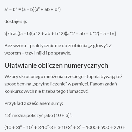
a³ − b³ = (a − b)(a² + ab + b²)
dostaje się:
\[\frac{(a – b)(a^2 + ab + b^2)}{a^2 + ab + b^2} = a – b\]
Bez wzoru – praktycznie nie do zrobienia „z głowy”. Z
wzorem – trzy linijki i po sprawie.
Ułatwianie obliczeń numerycznych
Wzory skróconego mnożenia trzeciego stopnia bywają też
sposobem na „sprytne liczenie” w pamięci. Fanom zadań
konkursowych nie trzeba tego tłumaczyć.
Przykład z sześcianem sumy:
13³ można policzyć jako (10 + 3)³:
(10 + 3)³ = 10³ + 3·10²·3 + 3·10·3² + 3³ = 1000 + 900 + 270 +