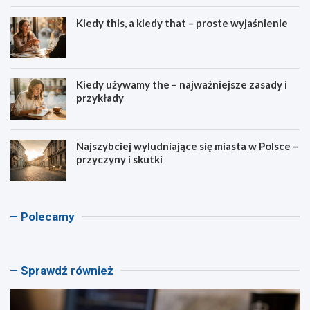
Kiedy this, a kiedy that – proste wyjaśnienie
Kiedy używamy the – najważniejsze zasady i
przykłady
Najszybciej wyludniające się miasta w Polsce –
przyczyny i skutki
K
K
A
K
Polecamy
a
a
s
a
l
l
c
l
k
k
e
k
u
u
n
u
Sprawdź również
l
l
d
l
a
a
e
a
t
t
n
t
o
o
t
o