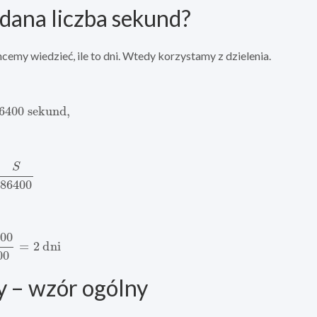
 dana liczba sekund?
emy wiedzieć, ile to dni. Wtedy korzystamy z dzielenia.
6400
sekund
,
:
86400
86400
=
2
dni
y – wzór ogólny