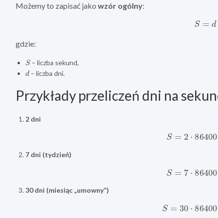
Możemy to zapisać jako
wzór ogólny
:
S
=
d
⋅
gdzie:
S
– liczba sekund,
d
– liczba dni.
Przykłady przeliczeń dni na seku
2 dni
S
=
2
⋅
86400
7 dni (tydzień)
S
=
7
⋅
86400
30 dni (miesiąc „umowny”)
S
=
30
⋅
86400