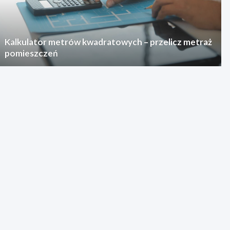
Kalkulator metrów kwadratowych – przelicz metraż
pomieszczeń