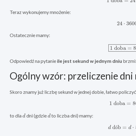
Teraz wykonujemy mnożenie:
24
⋅
360
Ostatecznie mamy:
1
doba
=
8
Odpowiedź na pytanie
ile jest sekund w jednym dniu
brzmi
Ogólny wzór: przeliczenie dni
Skoro znamy już liczbę sekund w jednej dobie, łatwo policzyć, 
1
doba
=
8
d
d
to dla
dni (gdzie
to liczba dni) mamy:
d
dób
=
d
⋅
8
ó