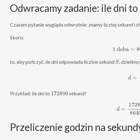
Odwracamy zadanie: ile dni to
Czasem pytanie wygląda odwrotnie: znamy liczbę sekund i chc
Skoro:
1
doba
=
8
S
to, aby policzyć, ile dni odpowiada liczbie sekund
, dzielimy
d
=
S
172800
Przykład: ile dni to
sekund?
d
=
172800
Przeliczenie godzin na sekund