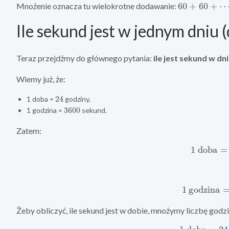
60
+
60
+
⋯
+
Mnożenie oznacza tu wielokrotne dodawanie:
Ile sekund jest w jednym dniu (
Teraz przejdźmy do głównego pytania:
ile jest sekund w dn
Wiemy już, że:
24
1 doba =
godziny,
3600
1 godzina =
sekund.
Zatem:
1
doba
=
1
godzina
=
Żeby obliczyć, ile sekund jest w dobie, mnożymy liczbę godzi
1
doba
=
24
⋅