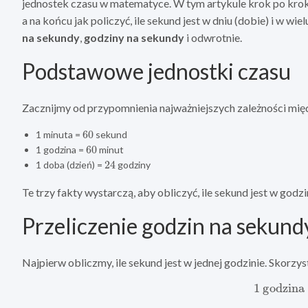
jednostek czasu w matematyce. W tym artykule krok po kroku 
a na końcu jak policzyć, ile sekund jest w dniu (dobie) i w w
na sekundy
,
godziny na sekundy
i odwrotnie.
Podstawowe jednostki czasu
Zacznijmy od przypomnienia najważniejszych zależności mię
60
1 minuta =
sekund
60
1 godzina =
minut
24
1 doba (dzień) =
godziny
Te trzy fakty wystarczą, aby obliczyć, ile sekund jest w godzi
Przeliczenie godzin na sekund
Najpierw obliczmy, ile sekund jest w jednej godzinie. Skorzys
1
godzin