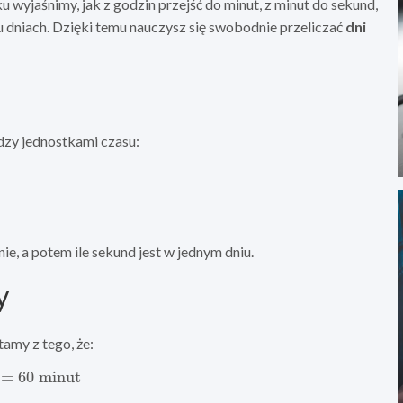
wyjaśnimy, jak z godzin przejść do minut, z minut do sekund,
ielu dniach. Dzięki temu nauczysz się swobodnie przeliczać
dni
dzy jednostkami czasu:
nie, a potem ile sekund jest w jednym dniu.
y
tamy z tego, że:
a
=
60
minut