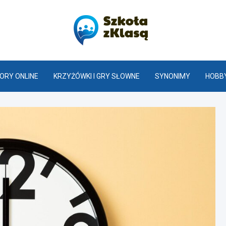
Szkoła z K
ORY ONLINE
KRZYŻÓWKI I GRY SŁOWNE
SYNONIMY
HOBBY