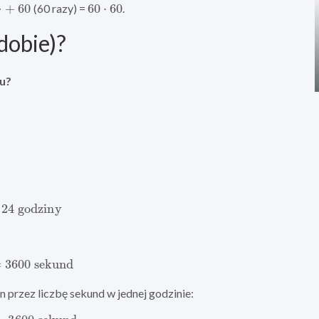
60
60
⋅
60
(60 razy) =
.
dobie)?
iu?
24
godziny
3600
sekund
n przez liczbę sekund w jednej godzinie:
3600
sekund