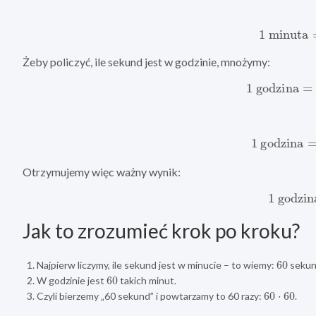
1
minuta
Żeby policzyć, ile sekund jest w godzinie, mnożymy:
1
godzina
=
1
godzina
=
Otrzymujemy więc ważny wynik:
1
godzi
Jak to zrozumieć krok po kroku?
60
Najpierw liczymy, ile sekund jest w minucie – to wiemy:
sekun
60
W godzinie jest
takich minut.
60
⋅
60
Czyli bierzemy „60 sekund” i powtarzamy to 60 razy:
.