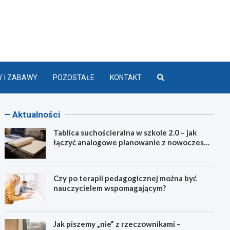
lasą 2.0
 I ZABAWY
POZOSTAŁE
KONTAKT
Aktualności
Tablica suchościeralna w szkole 2.0 – jak
łączyć analogowe planowanie z nowoczesną
dydaktyką?
Czy po terapii pedagogicznej można być
nauczycielem wspomagającym?
Jak piszemy „nie” z rzeczownikami –