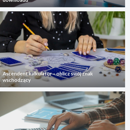
Ascendent kalkulator – oblicz swój znak
wschodzący