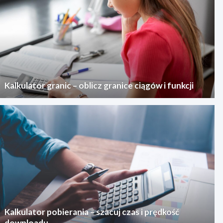
Kalkulator granic – oblicz granice ciągów i funkcji
Kalkulator pobierania – szacuj czas i prędkość
downloadu