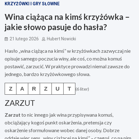
KRZYŻÓWKI I GRY SŁOWNE
Wina ciążąca na kimś krzyżówka –
jakie słowo pasuje do hasła?
21 lutego 2026
Hubert Nowicki
Hasło „wina ciążąca na kimś” w krzyżówkach zazwyczaj nie
opisuje samego poczucia winy, ale coś, co można komuś
postawić, zarzucić. W praktyce prowadzi niemal zawsze do
jednego, bardzo krzyżówkowego słowa.
Z
A
R
Z
U
T
(6 liter)
ZARZUT
Zarzut
to nic innego jak wina przypisywana komuś,
obciążający kogoś punkt oskarżenia, pretensja czy
oskarżenie sformułowane wobec danej osoby. Dobrze
oddaje więc sens „winy ciążącej na kimś” – czegoś, co na nim