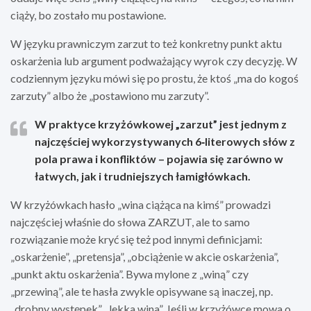
ciąży, bo zostało mu postawione.
W języku prawniczym zarzut to też konkretny punkt aktu
oskarżenia lub argument podważający wyrok czy decyzję. W
codziennym języku mówi się po prostu, że ktoś „ma do kogoś
zarzuty” albo że „postawiono mu zarzuty”.
W praktyce krzyżówkowej „zarzut” jest jednym z
najczęściej wykorzystywanych
6‑literowych
słów z
pola prawa i konfliktów – pojawia się zarówno w
łatwych, jak i trudniejszych łamigłówkach.
W krzyżówkach hasło „wina ciążąca na kimś” prowadzi
najczęściej właśnie do słowa ZARZUT, ale to samo
rozwiązanie może kryć się też pod innymi definicjami:
„oskarżenie”, „pretensja”, „obciążenie w akcie oskarżenia”,
„punkt aktu oskarżenia”. Bywa mylone z „winą” czy
„przewiną”, ale te hasła zwykle opisywane są inaczej, np.
„drobny występek”, „lekka wina”. Jeśli w krzyżówce mowa o