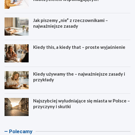
Jak piszemy „nie” z rzeczownikami –
najważniejsze zasady
Kiedy this, a kiedy that – proste wyjaśnienie
Kiedy używamy the – najważniejsze zasady i
przykłady
Najszybciej wyludniające się miasta w Polsce –
przyczyny i skutki
K
A
K
K
Polecamy
a
s
a
a