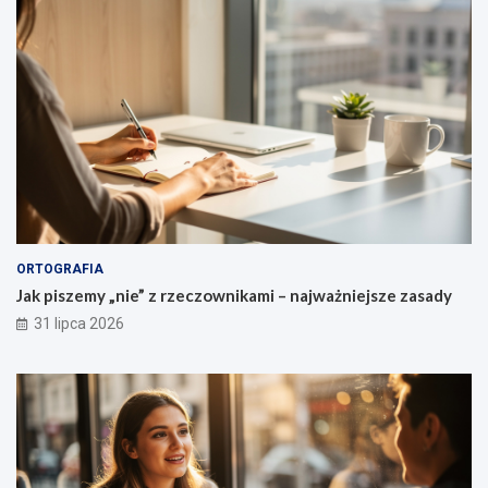
z
c
z
e
ń
ORTOGRAFIA
Jak piszemy „nie” z rzeczownikami – najważniejsze zasady
31 lipca 2026