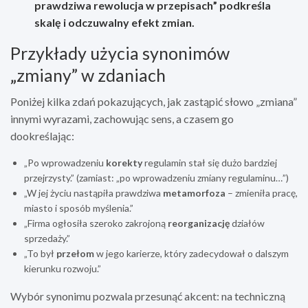
prawdziwa rewolucja w przepisach
” podkreśla
skalę i odczuwalny efekt zmian.
Przykłady użycia synonimów
„zmiany” w zdaniach
Poniżej kilka zdań pokazujących, jak zastąpić słowo „zmiana”
innymi wyrazami, zachowując sens, a czasem go
dookreślając:
„Po wprowadzeniu
korekty
regulamin stał się dużo bardziej
przejrzysty.” (zamiast: „po wprowadzeniu zmiany regulaminu…”)
„W jej życiu nastąpiła prawdziwa
metamorfoza
– zmieniła pracę,
miasto i sposób myślenia.”
„Firma ogłosiła szeroko zakrojoną
reorganizację
działów
sprzedaży.”
„To był
przełom
w jego karierze, który zadecydował o dalszym
kierunku rozwoju.”
Wybór synonimu pozwala przesunąć akcent: na techniczną