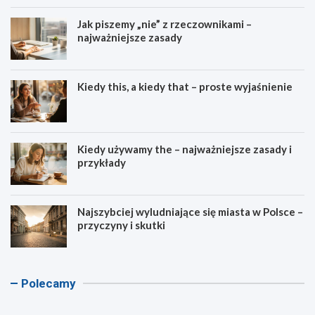
Jak piszemy „nie” z rzeczownikami –
najważniejsze zasady
Kiedy this, a kiedy that – proste wyjaśnienie
Kiedy używamy the – najważniejsze zasady i
przykłady
Najszybciej wyludniające się miasta w Polsce –
przyczyny i skutki
K
K
A
K
Polecamy
a
a
s
a
l
l
c
l
k
k
e
k