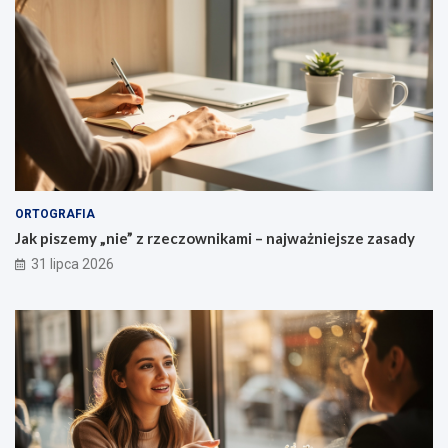
z
e
ń
ORTOGRAFIA
Jak piszemy „nie” z rzeczownikami – najważniejsze zasady
31 lipca 2026