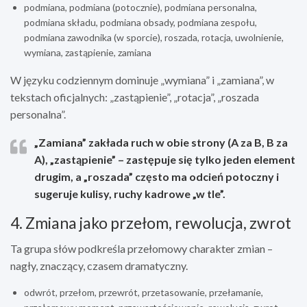
podmiana, podmiana (potocznie), podmiana personalna,
podmiana składu, podmiana obsady, podmiana zespołu,
podmiana zawodnika (w sporcie), roszada, rotacja, uwolnienie,
wymiana, zastąpienie, zamiana
W języku codziennym dominuje „wymiana” i „zamiana”, w
tekstach oficjalnych: „zastąpienie”, „rotacja”, „roszada
personalna”.
„Zamiana”
zakłada ruch w obie strony (A za B, B za
A),
„zastąpienie”
– zastępuje się tylko jeden element
drugim, a
„roszada”
często ma odcień potoczny i
sugeruje kulisy, ruchy kadrowe „w tle”.
4. Zmiana jako przełom, rewolucja, zwrot
Ta grupa słów podkreśla przełomowy charakter zmian –
nagły, znaczący, czasem dramatyczny.
odwrót, przełom, przewrót, przetasowanie, przełamanie,