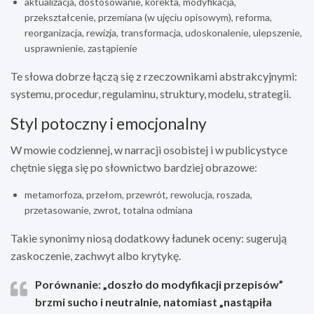
aktualizacja, dostosowanie, korekta, modyfikacja,
przekształcenie, przemiana (w ujęciu opisowym), reforma,
reorganizacja, rewizja, transformacja, udoskonalenie, ulepszenie,
usprawnienie, zastąpienie
Te słowa dobrze łączą się z rzeczownikami abstrakcyjnymi:
systemu, procedur, regulaminu, struktury, modelu, strategii.
Styl potoczny i emocjonalny
W mowie codziennej, w narracji osobistej i w publicystyce
chętnie sięga się po słownictwo bardziej obrazowe:
metamorfoza, przełom, przewrót, rewolucja, roszada,
przetasowanie, zwrot, totalna odmiana
Takie synonimy niosą dodatkowy ładunek oceny: sugerują
zaskoczenie, zachwyt albo krytykę.
Porównanie: „
doszło do modyfikacji przepisów
”
brzmi sucho i neutralnie, natomiast „
nastąpiła