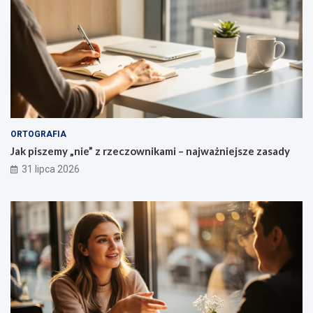
e
ń
ORTOGRAFIA
Jak piszemy „nie” z rzeczownikami – najważniejsze zasady
31 lipca 2026