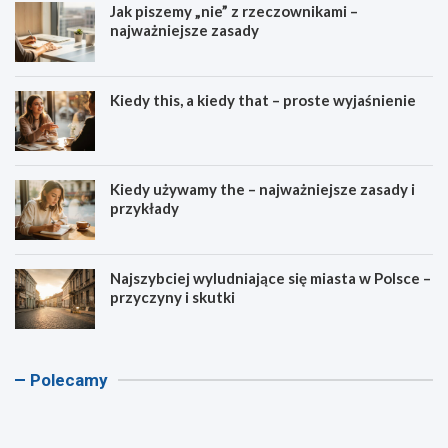
Jak piszemy „nie” z rzeczownikami –
najważniejsze zasady
Kiedy this, a kiedy that – proste wyjaśnienie
Kiedy używamy the – najważniejsze zasady i
przykłady
Najszybciej wyludniające się miasta w Polsce –
przyczyny i skutki
K
K
K
K
Polecamy
a
a
a
a
l
l
l
l
k
k
k
k
u
u
u
u