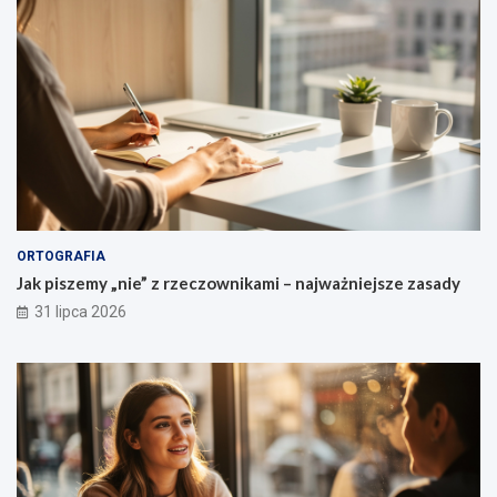
c
z
e
ń
ORTOGRAFIA
Jak piszemy „nie” z rzeczownikami – najważniejsze zasady
31 lipca 2026