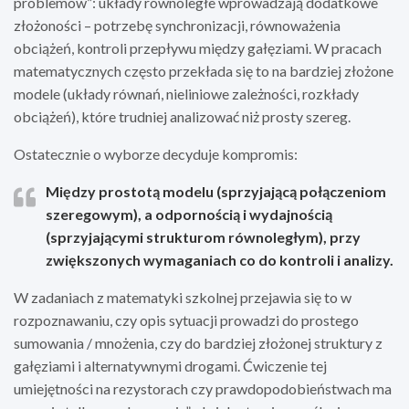
problemów”: układy równoległe wprowadzają dodatkowe
złożoności – potrzebę synchronizacji, równoważenia
obciążeń, kontroli przepływu między gałęziami. W pracach
matematycznych często przekłada się to na bardziej złożone
modele (układy równań, nieliniowe zależności, rozkłady
obciążeń), które trudniej analizować niż prosty szereg.
Ostatecznie o wyborze decyduje kompromis:
Między prostotą modelu (sprzyjającą połączeniom
szeregowym), a odpornością i wydajnością
(sprzyjającymi strukturom równoległym), przy
zwiększonych wymaganiach co do kontroli i analizy.
W zadaniach z matematyki szkolnej przejawia się to w
rozpoznawaniu, czy opis sytuacji prowadzi do prostego
sumowania / mnożenia, czy do bardziej złożonej struktury z
gałęziami i alternatywnymi drogami. Ćwiczenie tej
umiejętności na rezystorach czy prawdopodobieństwach ma