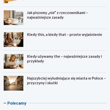
Jak piszemy „nie” z rzeczownikami –
najważniejsze zasady
Kiedy this, a kiedy that – proste wyjaśnienie
Kiedy używamy the – najważniejsze zasady i
przykłady
Najszybciej wyludniające się miasta w Polsce –
przyczyny i skutki
K
K
A
K
Polecamy
a
a
s
a
l
l
c
l