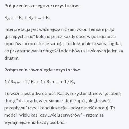
Połączenie szeregowe rezystorów:
R
= R
+ R
+ … + R
zast.
1
2
n
Interpretacja jest ważniejsza niż sam wzór. Ten sam prąd
„przepycha się” kolejno przez każdy opór, więc trudności
(oporów) po prostu się sumują. To dokładnie ta sama logika,
co przy sumowaniu długości odcinków ustawionych jeden za
drugim.
Połączenie równoległe rezystorów:
1 / R
= 1 / R
+ 1 / R
+ … + 1 / R
zast.
1
2
n
Tu ważna jest odwrotność. Każdy rezystor stanowi „osobną
drogę” dla prądu, więc sumuje się nie opór, ale „łatwość
przepływu” (czyli konduktancja – odwrotność oporu). To
model „wielu kas” czy „wielu serwerów” – razem są
wydajniejsze niż każdy osobno.