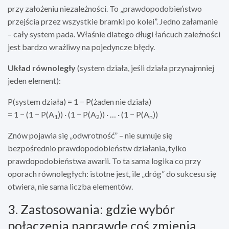
przy założeniu niezależności. To „prawdopodobieństwo
przejścia przez wszystkie bramki po kolei”. Jedno załamanie
– cały system pada. Właśnie dlatego długi łańcuch zależności
jest bardzo wrażliwy na pojedyncze błędy.
Układ równoległy
(system działa, jeśli działa przynajmniej
jeden element):
P(system działa) = 1 − P(żaden nie działa)
= 1 − (1 − P(A
)) · (1 − P(A
)) · … · (1 − P(A
))
1
2
n
Znów pojawia się „odwrotność” – nie sumuje się
bezpośrednio prawdopodobieństw działania, tylko
prawdopodobieństwa awarii. To ta sama logika co przy
oporach równoległych: istotne jest, ile „dróg” do sukcesu się
otwiera, nie sama liczba elementów.
3. Zastosowania: gdzie wybór
połączenia naprawdę coś zmienia