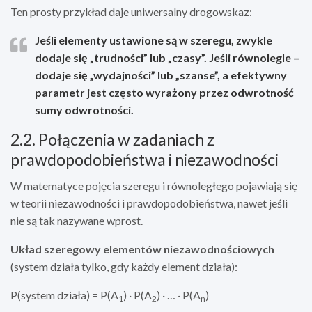
Ten prosty przykład daje uniwersalny drogowskaz:
Jeśli elementy ustawione są w szeregu, zwykle
dodaje się „trudności” lub „czasy”. Jeśli równolegle –
dodaje się „wydajności” lub „szanse”, a efektywny
parametr jest często wyrażony przez odwrotność
sumy odwrotności.
2.2. Połączenia w zadaniach z
prawdopodobieństwa i niezawodności
W matematyce pojęcia szeregu i równoległego pojawiają się
w teorii niezawodności i prawdopodobieństwa, nawet jeśli
nie są tak nazywane wprost.
Układ szeregowy elementów niezawodnościowych
(system działa tylko, gdy każdy element działa):
P(system działa) = P(A
) · P(A
) · … · P(A
)
1
2
n