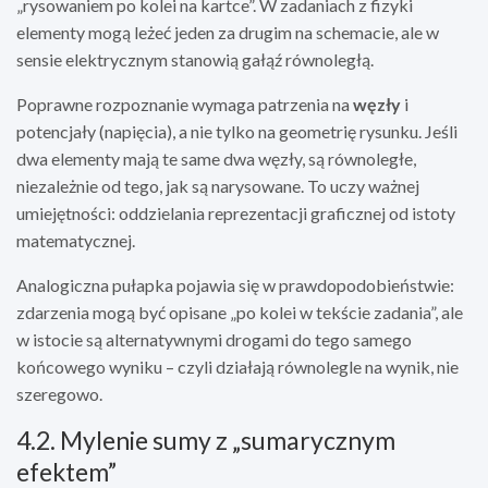
„rysowaniem po kolei na kartce”. W zadaniach z fizyki
elementy mogą leżeć jeden za drugim na schemacie, ale w
sensie elektrycznym stanowią gałąź równoległą.
Poprawne rozpoznanie wymaga patrzenia na
węzły
i
potencjały (napięcia), a nie tylko na geometrię rysunku. Jeśli
dwa elementy mają te same dwa węzły, są równoległe,
niezależnie od tego, jak są narysowane. To uczy ważnej
umiejętności: oddzielania reprezentacji graficznej od istoty
matematycznej.
Analogiczna pułapka pojawia się w prawdopodobieństwie:
zdarzenia mogą być opisane „po kolei w tekście zadania”, ale
w istocie są alternatywnymi drogami do tego samego
końcowego wyniku – czyli działają równolegle na wynik, nie
szeregowo.
4.2. Mylenie sumy z „sumarycznym
efektem”