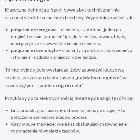
Klasyczna definicja z fizyki bywa zbyt techniczna i nie
przenosi się dobrze na inne dziedziny. Wygodniej myśleć tak:
połączenie szeregowe
– elementy są ułożone „jeden po
drugim”, ten sam „strumień” (prądu, klientów, towaru, błędu)
musi przejść przez wszystkie kolejne elementy,
połączenie równoległe
– elementy są ułożone „obok siebie”, a
„strumień” rozdziela się między różne gałęzie.
To intuicyjne ujęcie wystarcza, żeby zauważyć kluczową
różnicę: w szeregu działa zasada „
najsłabsze ogniwo
”, w
równoległym – „
wiele dróg do celu
”.
Przykłady poza elektrycznością dobrze pokazują tę różnicę:
Linia produkcyjna: maszyny ustawione jedna po drugiej – to
połączenie szeregowe etapów procesu.
Kasy w supermarkecie: wiele kas obsługujących równolegle –
to połączenie równoległe zasobów.