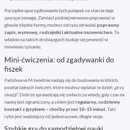
Porządne uporządkowanie tych pułapek na starcie daje
sporą przewagę. Zamiast później nerwowo poprawiać w
głowie błędne formy, możesz od razu utrwalać
poprawny
zapis, wymowę, rodzajniki i aktualne nazewnictwo
. To
właśnie na takich drobiazgach buduje się pewność w
mówieniu i pisaniu.
Mini-ćwiczenia: od zgadywanki do
fiszek
Państwa na M świetnie nadają się do budowania krótkich,
powtarzalnych ćwiczeń, które możesz wplatać w dzień „przy
okazji”. Dobrze sprawdzają się zwłaszcza wtedy, gdy czas na
naukę jest ograniczony, a celem jest
regularny, codzienny
kontakt z językiem – choćby przez 10–15 minut
. Taki
rytm jest ważniejszy niż jednorazowe, długie sesje.
Szybkie gry do samodzielnej nauki