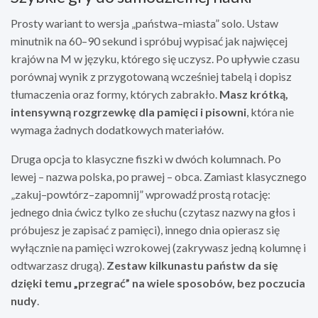
Prosty wariant to wersja „państwa–miasta” solo. Ustaw
minutnik na 60–90 sekund i spróbuj wypisać jak najwięcej
krajów na M w języku, którego się uczysz. Po upływie czasu
porównaj wynik z przygotowaną wcześniej tabelą i dopisz
tłumaczenia oraz formy, których zabrakło.
Masz krótką,
intensywną rozgrzewkę dla pamięci i pisowni
, która nie
wymaga żadnych dodatkowych materiałów.
Druga opcja to klasyczne fiszki w dwóch kolumnach. Po
lewej – nazwa polska, po prawej – obca. Zamiast klasycznego
„zakuj–powtórz–zapomnij” wprowadź prostą rotację:
jednego dnia ćwicz tylko ze słuchu (czytasz nazwy na głos i
próbujesz je zapisać z pamięci), innego dnia opierasz się
wyłącznie na pamięci wzrokowej (zakrywasz jedną kolumnę i
odtwarzasz drugą).
Zestaw kilkunastu państw da się
dzięki temu „przegrać” na wiele sposobów, bez poczucia
nudy
.