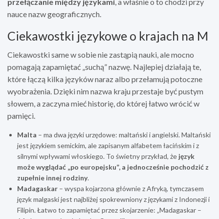
przełączanie między językami
, a właśnie o to chodzi przy
nauce nazw geograficznych.
Ciekawostki językowe o krajach na M
Ciekawostki same w sobie nie zastąpią nauki, ale mocno
pomagają zapamiętać „suchą” nazwę. Najlepiej działają te,
które łączą kilka języków naraz albo przełamują potoczne
wyobrażenia. Dzięki nim nazwa kraju przestaje być pustym
słowem, a zaczyna mieć historię, do której łatwo wrócić w
pamięci.
Malta
– ma dwa języki urzędowe: maltański i angielski. Maltański
jest językiem semickim, ale zapisanym alfabetem łacińskim i z
silnymi wpływami włoskiego. To świetny przykład, że
język
może wyglądać „po europejsku”, a jednocześnie pochodzić z
zupełnie innej rodziny
.
Madagaskar
– wyspa kojarzona głównie z Afryką, tymczasem
język malgaski jest najbliżej spokrewniony z językami z Indonezji i
Filipin. Łatwo to zapamiętać przez skojarzenie: „Madagaskar –