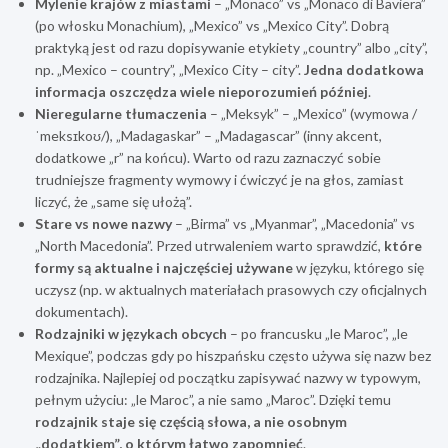
Mylenie krajów z miastami
– „Monaco” vs „Monaco di Baviera”
(po włosku Monachium), „Mexico” vs „Mexico City”. Dobrą
praktyką jest od razu dopisywanie etykiety „country” albo „city”,
np. „Mexico – country”, „Mexico City – city”.
Jedna dodatkowa
informacja oszczędza wiele nieporozumień później
.
Nieregularne tłumaczenia
– „Meksyk” – „Mexico” (wymowa /
ˈmeksɪkoʊ/), „Madagaskar” – „Madagascar” (inny akcent,
dodatkowe „r” na końcu). Warto od razu zaznaczyć sobie
trudniejsze fragmenty wymowy i ćwiczyć je na głos, zamiast
liczyć, że „same się ułożą”.
Stare vs nowe nazwy
– „Birma” vs „Myanmar”, „Macedonia” vs
„North Macedonia”. Przed utrwaleniem warto sprawdzić,
które
formy są aktualne i najczęściej używane
w języku, którego się
uczysz (np. w aktualnych materiałach prasowych czy oficjalnych
dokumentach).
Rodzajniki w językach obcych
– po francusku „le Maroc”, „le
Mexique”, podczas gdy po hiszpańsku często używa się nazw bez
rodzajnika. Najlepiej od początku zapisywać nazwy w typowym,
pełnym użyciu: „le Maroc”, a nie samo „Maroc”. Dzięki temu
rodzajnik staje się częścią słowa, a nie osobnym
„dodatkiem”, o którym łatwo zapomnieć
.