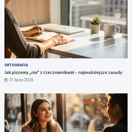
z
e
ń
ORTOGRAFIA
Jak piszemy „nie” z rzeczownikami – najważniejsze zasady
31 lipca 2026