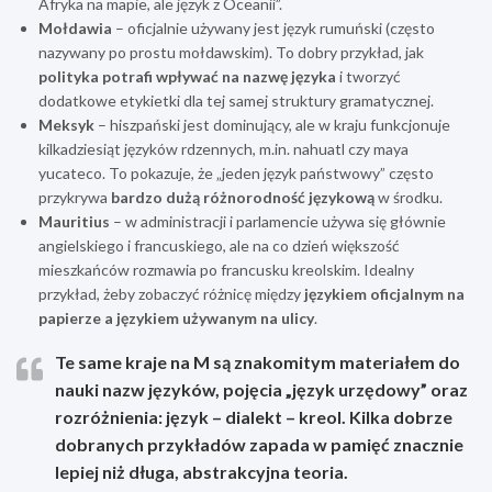
Afryka na mapie, ale język z Oceanii”.
Mołdawia
– oficjalnie używany jest język rumuński (często
nazywany po prostu mołdawskim). To dobry przykład, jak
polityka potrafi wpływać na nazwę języka
i tworzyć
dodatkowe etykietki dla tej samej struktury gramatycznej.
Meksyk
– hiszpański jest dominujący, ale w kraju funkcjonuje
kilkadziesiąt języków rdzennych, m.in. nahuatl czy maya
yucateco. To pokazuje, że „jeden język państwowy” często
przykrywa
bardzo dużą różnorodność językową
w środku.
Mauritius
– w administracji i parlamencie używa się głównie
angielskiego i francuskiego, ale na co dzień większość
mieszkańców rozmawia po francusku kreolskim. Idealny
przykład, żeby zobaczyć różnicę między
językiem oficjalnym na
papierze a językiem używanym na ulicy
.
Te same kraje na M są znakomitym materiałem do
nauki nazw języków, pojęcia „język urzędowy” oraz
rozróżnienia: język – dialekt – kreol.
Kilka dobrze
dobranych przykładów zapada w pamięć znacznie
lepiej niż długa, abstrakcyjna teoria.