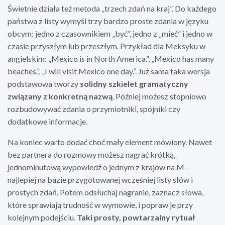
Świetnie działa też metoda „trzech zdań na kraj”. Do każdego
państwa z listy wymyśl trzy bardzo proste zdania w języku
obcym: jedno z czasownikiem „być”, jedno z „mieć” i jedno w
czasie przyszłym lub przeszłym. Przykład dla Meksyku w
angielskim: „Mexico is in North America.”, „Mexico has many
beaches.”, „I will visit Mexico one day.”. Już sama taka wersja
podstawowa tworzy
solidny szkielet gramatyczny
związany z konkretną nazwą
. Później możesz stopniowo
rozbudowywać zdania o przymiotniki, spójniki czy
dodatkowe informacje.
Na koniec warto dodać choć mały element mówiony. Nawet
bez partnera do rozmowy możesz nagrać krótką,
jednominutową wypowiedź o jednym z krajów na M –
najlepiej na bazie przygotowanej wcześniej listy słów i
prostych zdań. Potem odsłuchaj nagranie, zaznacz słowa,
które sprawiają trudność w wymowie, i popraw je przy
kolejnym podejściu.
Taki prosty, powtarzalny rytuał