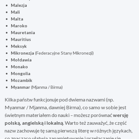
Malezja
Mali
Malta
Maroko
Mauretania
Mauritius
Meksyk
Mikronezja
(Federacyjne Stany Mikronezji)
Mołdawia
Monako
Mongolia
Mozambik
Myanmar
(Mjanma / Birma)
Kilka państw funkcjonuje pod dwiema nazwami (np.
Myanmar / Mjanma, dawniej Birma), co samo w sobie jest
świetnym materiałem do nauki – możesz porównać
wersję
polską, angielską i lokalną
. Warto też zauważyć, że część
nazw zachowuje tę samą pierwszą literę w różnych językach,
co znacząco ułatwia zapamiętywanie i przełączanie się