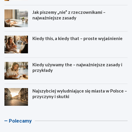
Jak piszemy „nie” z rzeczownikami –
najważniejsze zasady
Kiedy this, a kiedy that – proste wyjaśnienie
Kiedy używamy the – najważniejsze zasady i
przykłady
Najszybciej wyludniające się miasta w Polsce –
przyczyny i skutki
K
K
K
K
Polecamy
a
a
a
a
l
l
l
l