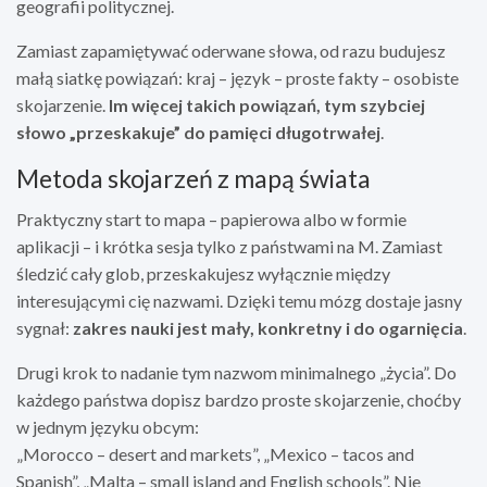
geografii politycznej.
Zamiast zapamiętywać oderwane słowa, od razu budujesz
małą siatkę powiązań: kraj – język – proste fakty – osobiste
skojarzenie.
Im więcej takich powiązań, tym szybciej
słowo „przeskakuje” do pamięci długotrwałej
.
Metoda skojarzeń z mapą świata
Praktyczny start to mapa – papierowa albo w formie
aplikacji – i krótka sesja tylko z państwami na M. Zamiast
śledzić cały glob, przeskakujesz wyłącznie między
interesującymi cię nazwami. Dzięki temu mózg dostaje jasny
sygnał:
zakres nauki jest mały, konkretny i do ogarnięcia
.
Drugi krok to nadanie tym nazwom minimalnego „życia”. Do
każdego państwa dopisz bardzo proste skojarzenie, choćby
w jednym języku obcym:
„Morocco – desert and markets”, „Mexico – tacos and
Spanish”, „Malta – small island and English schools”. Nie