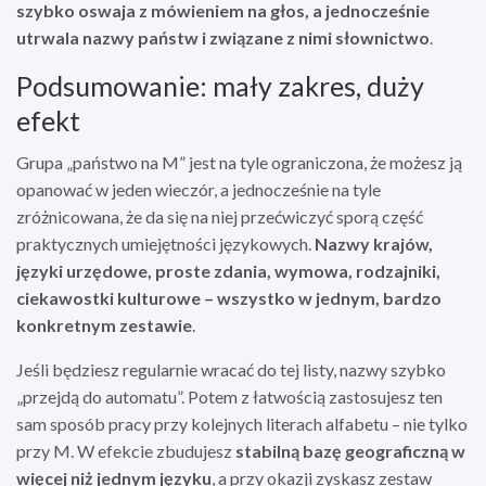
szybko oswaja z mówieniem na głos, a jednocześnie
utrwala nazwy państw i związane z nimi słownictwo
.
Podsumowanie: mały zakres, duży
efekt
Grupa „państwo na M” jest na tyle ograniczona, że możesz ją
opanować w jeden wieczór, a jednocześnie na tyle
zróżnicowana, że da się na niej przećwiczyć sporą część
praktycznych umiejętności językowych.
Nazwy krajów,
języki urzędowe, proste zdania, wymowa, rodzajniki,
ciekawostki kulturowe – wszystko w jednym, bardzo
konkretnym zestawie
.
Jeśli będziesz regularnie wracać do tej listy, nazwy szybko
„przejdą do automatu”. Potem z łatwością zastosujesz ten
sam sposób pracy przy kolejnych literach alfabetu – nie tylko
przy M. W efekcie zbudujesz
stabilną bazę geograficzną w
więcej niż jednym języku
, a przy okazji zyskasz zestaw