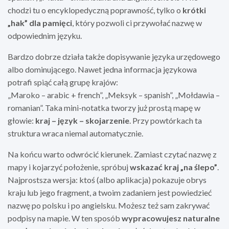
chodzi tu o encyklopedyczną poprawność, tylko o
krótki
„hak” dla pamięci
, który pozwoli ci przywołać nazwę w
odpowiednim języku.
Bardzo dobrze działa także dopisywanie języka urzędowego
albo dominującego. Nawet jedna informacja językowa
potrafi spiąć całą grupę krajów:
„Maroko – arabic + french”, „Meksyk – spanish”, „Mołdawia –
romanian”. Taka mini-notatka tworzy już prostą mapę w
głowie:
kraj – język – skojarzenie
. Przy powtórkach ta
struktura wraca niemal automatycznie.
Na końcu warto odwrócić kierunek. Zamiast czytać nazwę z
mapy i kojarzyć położenie, spróbuj
wskazać kraj „na ślepo”
.
Najprostsza wersja: ktoś (albo aplikacja) pokazuje obrys
kraju lub jego fragment, a twoim zadaniem jest powiedzieć
nazwę po polsku i po angielsku. Możesz też sam zakrywać
podpisy na mapie. W ten sposób
wypracowujesz naturalne