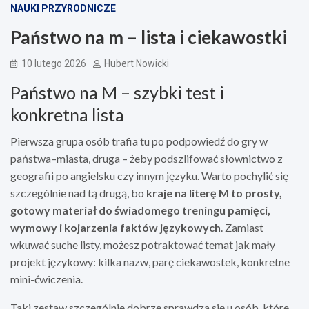
NAUKI PRZYRODNICZE
Państwo na m – lista i ciekawostki
10 lutego 2026
Hubert Nowicki
Państwo na M – szybki test i
konkretna lista
Pierwsza grupa osób trafia tu po podpowiedź do gry w
państwa–miasta, druga – żeby podszlifować słownictwo z
geografii po angielsku czy innym języku. Warto pochylić się
szczególnie nad tą drugą, bo
kraje na literę M to prosty,
gotowy materiał do świadomego treningu pamięci,
wymowy i kojarzenia faktów językowych
. Zamiast
wkuwać suche listy, możesz potraktować temat jak mały
projekt językowy: kilka nazw, parę ciekawostek, konkretne
mini-ćwiczenia.
Taki zestaw szczególnie dobrze sprawdza się u osób, które