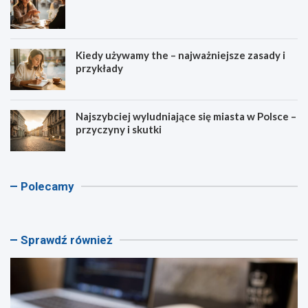
Kiedy używamy the – najważniejsze zasady i
przykłady
Najszybciej wyludniające się miasta w Polsce –
przyczyny i skutki
A
K
K
K
Polecamy
s
a
a
a
c
l
l
l
e
k
k
k
n
u
u
u
Sprawdź również
d
l
l
l
e
a
a
a
n
t
t
t
t
o
o
o
k
r
r
r
a
m
p
g