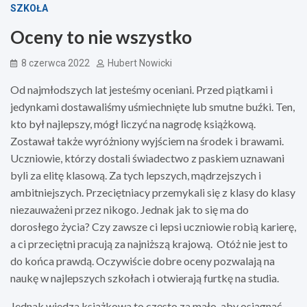
SZKOŁA
Oceny to nie wszystko
8 czerwca 2022
Hubert Nowicki
Od najmłodszych lat jesteśmy oceniani. Przed piątkami i
jedynkami dostawaliśmy uśmiechnięte lub smutne buźki. Ten,
kto był najlepszy, mógł liczyć na nagrodę książkową.
Zostawał także wyróżniony wyjściem na środek i brawami.
Uczniowie, którzy dostali świadectwo z paskiem uznawani
byli za elitę klasową. Za tych lepszych, mądrzejszych i
ambitniejszych. Przeciętniacy przemykali się z klasy do klasy
niezauważeni przez nikogo. Jednak jak to się ma do
dorosłego życia? Czy zawsze ci lepsi uczniowie robią karierę,
a ci przeciętni pracują za najniższą krajową. Otóż nie jest to
do końca prawdą. Oczywiście dobre oceny pozwalają na
naukę w najlepszych szkołach i otwierają furtkę na studia.
Jednak wiedza książkowa to często za mało, aby osiągnąć