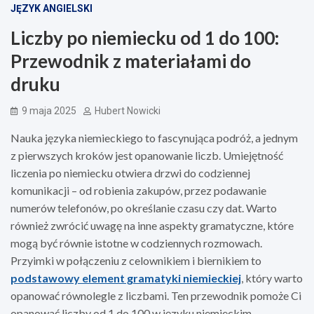
JĘZYK ANGIELSKI
Liczby po niemiecku od 1 do 100:
Przewodnik z materiałami do
druku
9 maja 2025
Hubert Nowicki
Nauka języka niemieckiego to fascynująca podróż, a jednym
z pierwszych kroków jest opanowanie liczb. Umiejętność
liczenia po niemiecku otwiera drzwi do codziennej
komunikacji – od robienia zakupów, przez podawanie
numerów telefonów, po określanie czasu czy dat. Warto
również zwrócić uwagę na inne aspekty gramatyczne, które
mogą być równie istotne w codziennych rozmowach.
Przyimki w połączeniu z celownikiem i biernikiem to
podstawowy element gramatyki niemieckiej
, który warto
opanować równolegle z liczbami. Ten przewodnik pomoże Ci
opanować liczby od 1 do 100 w języku niemieckim,