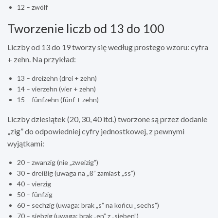
12 – zwölf
Tworzenie liczb od 13 do 100
Liczby od 13 do 19 tworzy się według prostego wzoru: cyfra
+ zehn. Na przykład:
13 – dreizehn (drei + zehn)
14 – vierzehn (vier + zehn)
15 – fünfzehn (fünf + zehn)
Liczby dziesiątek (20, 30, 40 itd.) tworzone są przez dodanie
„zig” do odpowiedniej cyfry jednostkowej, z pewnymi
wyjątkami:
20 – zwanzig (nie „zweizig”)
30 – dreißig (uwaga na „ß” zamiast „ss”)
40 – vierzig
50 – fünfzig
60 – sechzig (uwaga: brak „s” na końcu „sechs”)
70 – siebzig (uwaga: brak „en” z „sieben”)