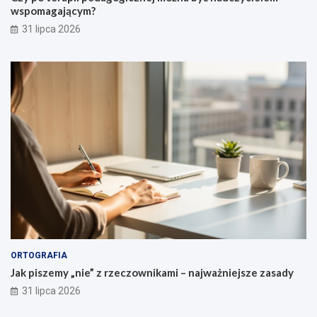
i
n
y
p
wspomagającym?
l
o
31 lipca 2026
o
m
a
i
d
e
u
s
z
c
z
e
ń
ORTOGRAFIA
Jak piszemy „nie” z rzeczownikami – najważniejsze zasady
31 lipca 2026