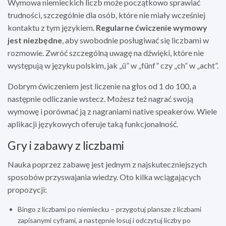
Wymowa niemieckich liczb może początkowo sprawiać
trudności, szczególnie dla osób, które nie miały wcześniej
kontaktu z tym językiem.
Regularne ćwiczenie wymowy
jest niezbędne
, aby swobodnie posługiwać się liczbami w
rozmowie. Zwróć szczególną uwagę na dźwięki, które nie
występują w języku polskim, jak „ü” w „fünf” czy „ch” w „acht”.
Dobrym ćwiczeniem jest liczenie na głos od 1 do 100, a
następnie odliczanie wstecz. Możesz też nagrać swoją
wymowę i porównać ją z nagraniami native speakerów. Wiele
aplikacji językowych oferuje taką funkcjonalność.
Gry i zabawy z liczbami
Nauka poprzez zabawę jest jednym z najskuteczniejszych
sposobów przyswajania wiedzy. Oto kilka wciągających
propozycji:
Bingo z liczbami po niemiecku – przygotuj plansze z liczbami
zapisanymi cyframi, a następnie losuj i odczytuj liczby po