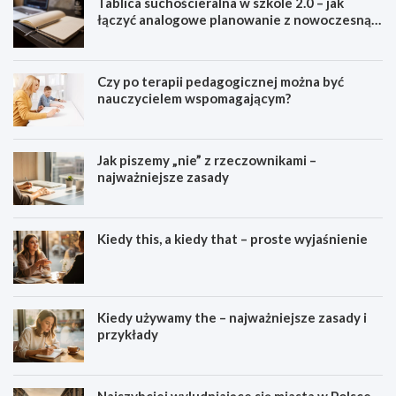
Tablica suchościeralna w szkole 2.0 – jak
łączyć analogowe planowanie z nowoczesną
dydaktyką?
Czy po terapii pedagogicznej można być
nauczycielem wspomagającym?
Jak piszemy „nie” z rzeczownikami –
najważniejsze zasady
Kiedy this, a kiedy that – proste wyjaśnienie
Kiedy używamy the – najważniejsze zasady i
przykłady
Najszybciej wyludniające się miasta w Polsce –