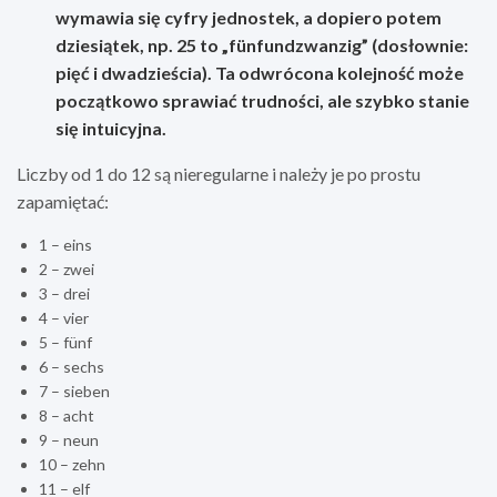
wymawia się cyfry jednostek, a dopiero potem
dziesiątek, np. 25 to „fünfundzwanzig” (dosłownie:
pięć i dwadzieścia). Ta odwrócona kolejność może
początkowo sprawiać trudności, ale szybko stanie
się intuicyjna.
Liczby od 1 do 12 są nieregularne i należy je po prostu
zapamiętać:
1 – eins
2 – zwei
3 – drei
4 – vier
5 – fünf
6 – sechs
7 – sieben
8 – acht
9 – neun
10 – zehn
11 – elf