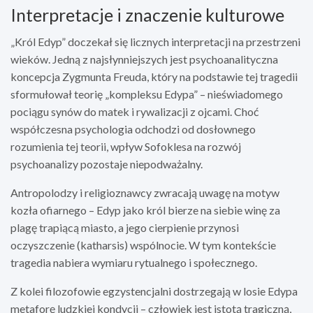
Interpretacje i znaczenie kulturowe
„Król Edyp” doczekał się licznych interpretacji na przestrzeni
wieków. Jedną z najsłynniejszych jest psychoanalityczna
koncepcja Zygmunta Freuda, który na podstawie tej tragedii
sformułował teorię „kompleksu Edypa” – nieświadomego
pociągu synów do matek i rywalizacji z ojcami. Choć
współczesna psychologia odchodzi od dosłownego
rozumienia tej teorii, wpływ Sofoklesa na rozwój
psychoanalizy pozostaje niepodważalny.
Antropolodzy i religioznawcy zwracają uwagę na motyw
kozła ofiarnego – Edyp jako król bierze na siebie winę za
plagę trapiącą miasto, a jego cierpienie przynosi
oczyszczenie (katharsis) wspólnocie. W tym kontekście
tragedia nabiera wymiaru rytualnego i społecznego.
Z kolei filozofowie egzystencjalni dostrzegają w losie Edypa
metaforę ludzkiej kondycji – człowiek jest istotą tragiczną,