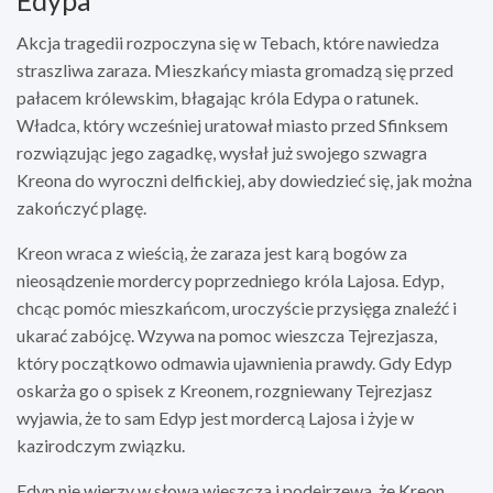
Akcja tragedii rozpoczyna się w Tebach, które nawiedza
straszliwa zaraza. Mieszkańcy miasta gromadzą się przed
pałacem królewskim, błagając króla Edypa o ratunek.
Władca, który wcześniej uratował miasto przed Sfinksem
rozwiązując jego zagadkę, wysłał już swojego szwagra
Kreona do wyroczni delfickiej, aby dowiedzieć się, jak można
zakończyć plagę.
Kreon wraca z wieścią, że zaraza jest karą bogów za
nieosądzenie mordercy poprzedniego króla Lajosa. Edyp,
chcąc pomóc mieszkańcom, uroczyście przysięga znaleźć i
ukarać zabójcę. Wzywa na pomoc wieszcza Tejrezjasza,
który początkowo odmawia ujawnienia prawdy. Gdy Edyp
oskarża go o spisek z Kreonem, rozgniewany Tejrezjasz
wyjawia, że to sam Edyp jest mordercą Lajosa i żyje w
kazirodczym związku.
Edyp nie wierzy w słowa wieszcza i podejrzewa, że Kreon