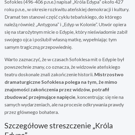
Sofokles (496-406 p.n.e.) napisał „Króla Edypa” około 427
roku p.n.e., w okresie rozkwitu ateńskiej demokracji i kultury.
Dramat ten stanowi część cyklu tebańskiego, do którego
należą również „Antygona” i „Edyp w Kolonie”. Utwór opiera
się na starożytnym micie o Edypie, który nieświadomie zabił
swojego ojca i poślubił własną matkę, wypełniając tym
samym tragiczną przepowiednię.
Warto zaznaczyć, że w czasach Sofoklesa mit o Edypie był
powszechnie znany, co oznacza, że widzowie ateńskiego
teatru doskonale znali zakończenie historii.
Mistrzostwo
dramaturgiczne Sofoklesa polega na tym, że mimo
znajomości zakończenia przez widzów, potrafił
zbudować przejmujące napięcie
, koncentrując się nie na
samych wydarzeniach, ale na procesie odkrywania prawdy
przez głównego bohatera.
Szczegółowe streszczenie „Króla
Edypa”