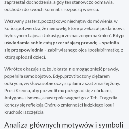
zaprzestał dochodzenia, a gdy ten stanowczo odmawia,
odchodzi do swoich komnat z rozpaczą w sercu.
Wezwany pasterz, początkowo niechętny do mówienia, w
końcu potwierdza, że niemowlę, które przekazał posłańcowi,
było synem Lajosa i Jokasty, przeznaczonym na śmierć.
Edyp
uświadamia sobie całą przerażającą prawdę – spełniła
się przepowiednia
– zabił własnego ojca i poślubił matkę, z
którą spłodził dzieci.
Wkrótce okazuje się, że Jokasta, nie mogąc znieść prawdy,
popełniła samobójstwo. Edyp, przytłoczony ciężarem
odkrycia, wykłuwa sobie oczy szpilami z szat zmarłej żony.
Prosi Kreona, aby pozwolił mu pożegnać się z córkami,
Antygoną i Ismeną, a następnie wygnał go z Teb. Tragedia
kończy się refleksją Chóru o zmienności ludzkiego losu i
kruchości szczęścia.
Analiza głównych motywów i symboli