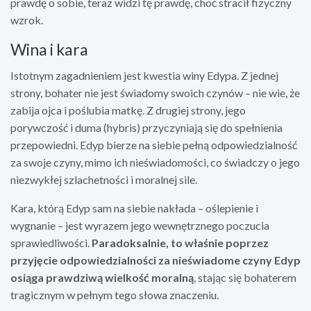
prawdę o sobie, teraz widzi tę prawdę, choć stracił fizyczny
wzrok.
Wina i kara
Istotnym zagadnieniem jest kwestia winy Edypa. Z jednej
strony, bohater nie jest świadomy swoich czynów – nie wie, że
zabija ojca i poślubia matkę. Z drugiej strony, jego
porywczość i duma (hybris) przyczyniają się do spełnienia
przepowiedni. Edyp bierze na siebie pełną odpowiedzialność
za swoje czyny, mimo ich nieświadomości, co świadczy o jego
niezwykłej szlachetności i moralnej sile.
Kara, którą Edyp sam na siebie nakłada – oślepienie i
wygnanie – jest wyrazem jego wewnętrznego poczucia
sprawiedliwości.
Paradoksalnie, to właśnie poprzez
przyjęcie odpowiedzialności za nieświadome czyny Edyp
osiąga prawdziwą wielkość moralną
, stając się bohaterem
tragicznym w pełnym tego słowa znaczeniu.