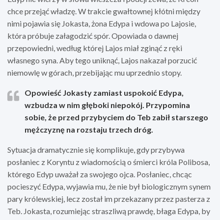
chce przejąć władzę. W trakcie gwałtownej kłótni między
nimi pojawia się Jokasta, żona Edypa i wdowa po Lajosie,
która próbuje załagodzić spór. Opowiada o dawnej
przepowiedni, według której Lajos miał zginąć z ręki
własnego syna. Aby tego uniknąć, Lajos nakazał porzucić
niemowlę w górach, przebijając mu uprzednio stopy.
Opowieść Jokasty zamiast uspokoić Edypa,
wzbudza w nim głęboki niepokój. Przypomina
sobie, że przed przybyciem do Teb zabił starszego
mężczyznę na rozstaju trzech dróg.
Sytuacja dramatycznie się komplikuje, gdy przybywa
posłaniec z Koryntu z wiadomością o śmierci króla Polibosa,
którego Edyp uważał za swojego ojca. Posłaniec, chcąc
pocieszyć Edypa, wyjawia mu, że nie był biologicznym synem
pary królewskiej, lecz został im przekazany przez pasterza z
Teb. Jokasta, rozumiejąc straszliwą prawdę, błaga Edypa, by