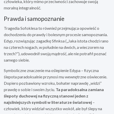
człowieka, który mimo przeciwności zachowuje swoją
moralną integralność.
Prawda i samopoznanie
Tragedia Sofoklesa to również przejmująca opowieść o
dochodzeniu do prawdy i bolesnym procesie samopoznania.
Edyp, rozwiązując zagadkę Sfinksa („Jaka istota chodzi rano
na czterech nogach, w południe na dwóch, a wieczorem na
trzech?”), udowodnił swoją mądrość, ale nie potrafił poznać
samego siebie.
Symboliczne znaczenie ma oślepienie Edypa – fizyczna
ślepota paradoksalnie przynosi mu wewnętrzne oświecenie.
Dopiero pozbawiony wzroku, bohater naprawdę „widzi”
prawdę o sobie i swoim życiu.
Ta paradoksalna zamiana
ślepoty duchowej na fizyczną stanowi jeden z
najsilniejszych symboli w literaturze światowej
–
człowiek, który widział wszystko wokół, ale był ślepy na