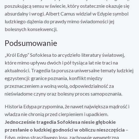
poszukującą sensu w świecie, który ostatecznie okazuje się
absurdalny i wrogi. Albert Camus widział w Edypie symbol
ludzkiego dążenia do prawdy mimo świadomości jej
bolesnych konsekwencji.
Podsumowanie
„Król Edyp” Sofoklesa to arcydzieło literatury światowej,
które mimo upływu dwóch i pół tysiąca lat nie traci na
aktualności. Tragedia ta porusza uniwersalne tematy ludzkiej
egzystencji: granice poznania, konflikt między
przeznaczeniem a wolną wolą, odpowiedzialność za
nieświadome czyny oraz bolesny proces samopoznania.
Historia Edypa przypomina, że nawet największa mądrość i
władza nie chronią przed cierpieniem i upadkiem.
Jednocześnie tragedia Sofoklesa niesie głębokie
przesłanie o ludzkiej godności w obliczu nieszczęścia
–
Edyp, mimo straszliwego losu, zachowuje wewnętrzną