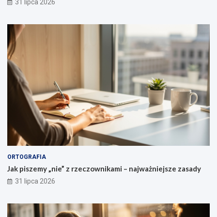
31 lipca 2026
o
m
a
i
d
e
u
s
z
c
z
e
ń
ORTOGRAFIA
Jak piszemy „nie” z rzeczownikami – najważniejsze zasady
31 lipca 2026