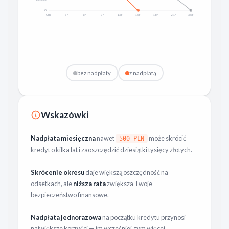
0
0m
3r
6r
9r
12r
15r
18r
21r
25r
bez nadpłaty
z nadpłatą
Wskazówki
Nadpłata miesięczna
nawet
może skrócić
500 PLN
kredyt o kilka lat i zaoszczędzić dziesiątki tysięcy złotych.
Skrócenie okresu
daje większą oszczędność na
odsetkach, ale
niższa rata
zwiększa Twoje
bezpieczeństwo finansowe.
Nadpłata jednorazowa
na początku kredytu przynosi
największe korzyści — im wcześniej, tym więcej