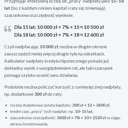
Przyjmując efektywną liczbę lat „pracy” nadpłaty jako
15–18
lat
(bo z każdym rokiem kapitał i raty się zmieniają),
szacunkowa oszczędność wyniesie:
Dla 15 lat: 10 000 zł × 7% × 15 ≈
10 500 zł
Dla 18 lat: 10 000 zł × 7% × 18 ≈
12 600 zł
Czyli nadpłacając
10 000 zł
, można w długim okresie
zaoszczędzić mniej więcej drugie tyle na odsetkach.
Kalkulator nadpłaty kredytu hipotecznego pokaże już
dokładny wynik z uwzględnieniem rat, ale taki szacunek
pomaga szybko ocenić sens działania.
Podobnie można policzyć korzyść z comiesięcznej nadpłaty,
np. dodatkowe
300 zł
do raty:
roczna dodatkowa spłata kapitału:
300 zł × 12 = 3600 zł
,
średni czas „pracy” tych nadpłat: np.
10–15 lat
,
szacunkowa oszczędność:
3600 zł × 7% × 10 ≈ 2520 zł
w ciągu
okresu kredytowania.