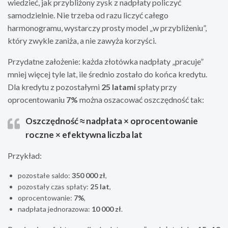
wiedzieć, jak przybliżony zysk z nadpłaty policzyć
samodzielnie. Nie trzeba od razu liczyć całego
harmonogramu, wystarczy prosty model „w przybliżeniu”,
który zwykle zaniża, a nie zawyża korzyści.
Przydatne założenie: każda złotówka nadpłaty „pracuje”
mniej więcej tyle lat, ile średnio zostało do końca kredytu.
Dla kredytu z pozostałymi
25 latami
spłaty przy
oprocentowaniu
7%
można oszacować oszczędność tak:
Oszczędność ≈ nadpłata × oprocentowanie
roczne × efektywna liczba lat
Przykład:
pozostałe saldo:
350 000 zł
,
pozostały czas spłaty:
25 lat
,
oprocentowanie:
7%
,
nadpłata jednorazowa:
10 000 zł
.