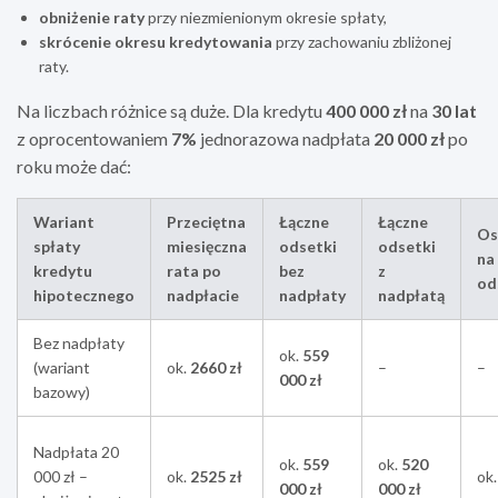
obniżenie raty
przy niezmienionym okresie spłaty,
skrócenie okresu kredytowania
przy zachowaniu zbliżonej
raty.
Na liczbach różnice są duże. Dla kredytu
400 000 zł
na
30 lat
z oprocentowaniem
7%
jednorazowa nadpłata
20 000 zł
po
roku może dać:
Wariant
Przeciętna
Łączne
Łączne
Os
spłaty
miesięczna
odsetki
odsetki
na
kredytu
rata po
bez
z
od
hipotecznego
nadpłacie
nadpłaty
nadpłatą
Bez nadpłaty
ok.
559
(wariant
ok.
2660 zł
–
–
000 zł
bazowy)
Nadpłata 20
ok.
559
ok.
520
000 zł –
ok.
2525 zł
ok
000 zł
000 zł