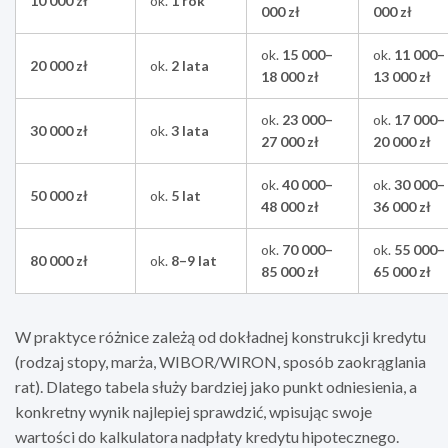
10 000 zł
ok.
1 rok
000 zł
000 zł
ok.
15 000–
ok.
11 000–
20 000 zł
ok.
2 lata
18 000 zł
13 000 zł
ok.
23 000–
ok.
17 000–
30 000 zł
ok.
3 lata
27 000 zł
20 000 zł
ok.
40 000–
ok.
30 000–
50 000 zł
ok.
5 lat
48 000 zł
36 000 zł
ok.
70 000–
ok.
55 000–
80 000 zł
ok.
8–9 lat
85 000 zł
65 000 zł
W praktyce różnice zależą od dokładnej konstrukcji kredytu
(rodzaj stopy, marża, WIBOR/WIRON, sposób zaokrąglania
rat). Dlatego tabela służy bardziej jako punkt odniesienia, a
konkretny wynik najlepiej sprawdzić, wpisując swoje
wartości do kalkulatora nadpłaty kredytu hipotecznego.