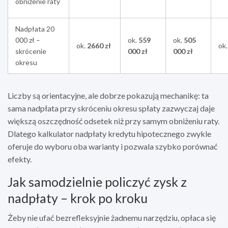
obniżenie raty
Nadpłata 20
000 zł –
ok.
559
ok.
505
ok.
2660 zł
ok
skrócenie
000 zł
000 zł
okresu
Liczby są orientacyjne, ale dobrze pokazują mechanikę: ta
sama nadpłata przy skróceniu okresu spłaty zazwyczaj daje
większą oszczędność odsetek niż przy samym obniżeniu raty.
Dlatego kalkulator nadpłaty kredytu hipotecznego zwykle
oferuje do wyboru oba warianty i pozwala szybko porównać
efekty.
Jak samodzielnie policzyć zysk z
nadpłaty – krok po kroku
Żeby nie ufać bezrefleksyjnie żadnemu narzędziu, opłaca się