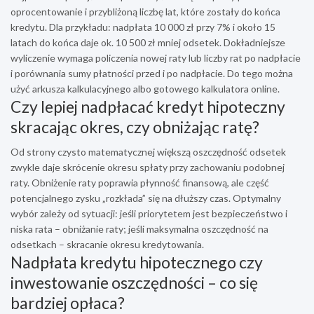
oprocentowanie i przybliżoną liczbę lat, które zostały do końca
kredytu. Dla przykładu: nadpłata 10 000 zł przy 7% i około 15
latach do końca daje ok. 10 500 zł mniej odsetek. Dokładniejsze
wyliczenie wymaga policzenia nowej raty lub liczby rat po nadpłacie
i porównania sumy płatności przed i po nadpłacie. Do tego można
użyć arkusza kalkulacyjnego albo gotowego kalkulatora online.
Czy lepiej nadpłacać kredyt hipoteczny
skracając okres, czy obniżając ratę?
Od strony czysto matematycznej większą oszczędność odsetek
zwykle daje skrócenie okresu spłaty przy zachowaniu podobnej
raty. Obniżenie raty poprawia płynność finansową, ale część
potencjalnego zysku „rozkłada” się na dłuższy czas. Optymalny
wybór zależy od sytuacji: jeśli priorytetem jest bezpieczeństwo i
niska rata – obniżanie raty; jeśli maksymalna oszczędność na
odsetkach – skracanie okresu kredytowania.
Nadpłata kredytu hipotecznego czy
inwestowanie oszczędności – co się
bardziej opłaca?