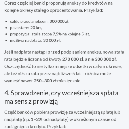
Coraz częściej banki proponują aneksy do kredytów na
kolejne okresy stałego oprocentowania. Przykład:
saldo przed aneksem:
300 000 zł
,
pozostałe:
20 lat
,
propozycja: stała stopa
7,5%
na kolejne 5 lat,
możliwa nadpłata:
30 000 zł
.
Jeśli nadpłata nastąpi
przed
podpisaniem aneksu, nowa stała
rata będzie liczona od kwoty
270 000 zł
, a nie
300 000 zł
.
Oszczędność to nie tylko mniejsze odsetki w całym okresie,
ale też niższa rata przez najbliższe 5 lat – różnica może
wynieść nawet
250–300 zł
miesięcznie.
4. Sprawdzenie, czy wcześniejsza spłata
ma sens z prowizją
Część banków pobiera prowizję za wcześniejszą spłatę lub
nadpłatę (np.
1–2%
od nadpłaty) w określonym czasie od
zaciągnięcia kredytu. Przykład: