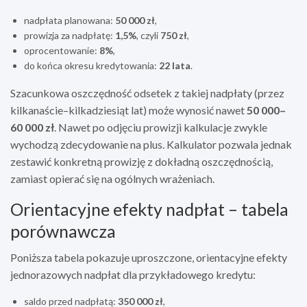
nadpłata planowana:
50 000 zł
,
prowizja za nadpłatę:
1,5%
, czyli
750 zł
,
oprocentowanie:
8%
,
do końca okresu kredytowania:
22 lata
.
Szacunkowa oszczędność odsetek z takiej nadpłaty (przez
kilkanaście–kilkadziesiąt lat) może wynosić nawet
50 000–
60 000 zł
. Nawet po odjęciu prowizji kalkulacje zwykle
wychodzą zdecydowanie na plus. Kalkulator pozwala jednak
zestawić konkretną prowizję z dokładną oszczędnością,
zamiast opierać się na ogólnych wrażeniach.
Orientacyjne efekty nadpłat – tabela
porównawcza
Poniższa tabela pokazuje uproszczone, orientacyjne efekty
jednorazowych nadpłat dla przykładowego kredytu:
saldo przed nadpłatą:
350 000 zł
,