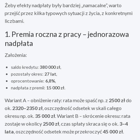
Żeby efekty nadpłaty były bardziej „namacalne”, warto
przejść przez kilka typowych sytuacji z życia, z konkretnymi
liczbami.
1. Premia roczna z pracy – jednorazowa
nadpłata
Założenia:
saldo kredytu:
380 000 zł
,
pozostały okres:
27 lat
,
oprocentowanie:
6,8%
,
nadpłata z premii:
15 000 zł
.
Wariant A – obniżenie raty: rata może spaść np. z
2500 zł
do
ok.
2320–2350 zł
, oszczędność odsetek w skali całego
okresu np. ok.
35 000 zł
. Wariant B – skrócenie okresu: rata
zostaje w okolicy
2500 zł
, czas spłaty skraca się o ok.
3–4
lata
, oszczędność odsetek może przekroczyć
45 000 zł
.