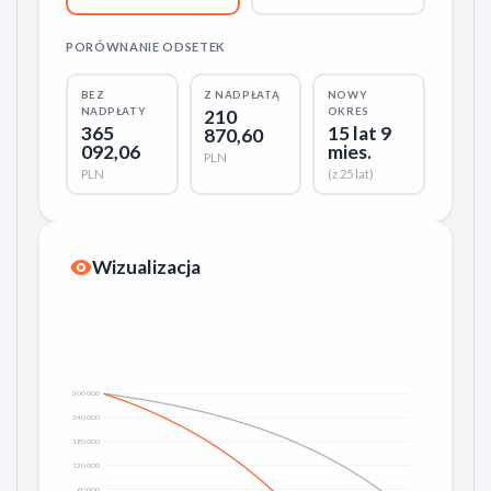
PORÓWNANIE ODSETEK
BEZ
Z NADPŁATĄ
NOWY
NADPŁATY
210
OKRES
365
15 lat 9
870,60
092,06
mies.
PLN
PLN
(z 25 lat)
Wizualizacja
300 000
240 000
180 000
120 000
60 000