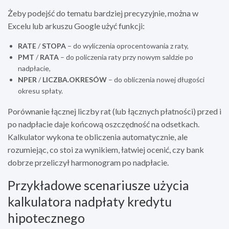
Żeby podejść do tematu bardziej precyzyjnie, można w
Excelu lub arkuszu Google użyć funkcji:
RATE
/
STOPA
– do wyliczenia oprocentowania z raty,
PMT
/
RATA
– do policzenia raty przy nowym saldzie po
nadpłacie,
NPER
/
LICZBA.OKRESÓW
– do obliczenia nowej długości
okresu spłaty.
Porównanie łącznej liczby rat (lub łącznych płatności) przed i
po nadpłacie daje końcową oszczędność na odsetkach.
Kalkulator wykona te obliczenia automatycznie, ale
rozumiejąc, co stoi za wynikiem, łatwiej ocenić, czy bank
dobrze przeliczył harmonogram po nadpłacie.
Przykładowe scenariusze użycia
kalkulatora nadpłaty kredytu
hipotecznego