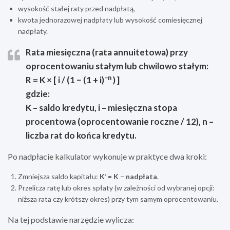
wysokość stałej raty przed nadpłatą,
kwota jednorazowej nadpłaty lub wysokość comiesięcznej
nadpłaty.
Rata miesięczna (rata annuitetowa) przy
oprocentowaniu stałym lub chwilowo stałym:
−n
R = K × [ i / (1 − (1 + i)
) ]
gdzie:
K – saldo kredytu, i – miesięczna stopa
procentowa (oprocentowanie roczne / 12), n –
liczba rat do końca kredytu.
Po nadpłacie kalkulator wykonuje w praktyce dwa kroki:
Zmniejsza saldo kapitału:
K’ = K − nadpłata
.
Przelicza ratę lub okres spłaty (w zależności od wybranej opcji:
niższa rata czy krótszy okres) przy tym samym oprocentowaniu.
Na tej podstawie narzędzie wylicza: