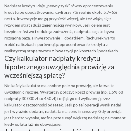
Nadpłata kredytu daje „pewny zysk” równy oprocentowaniu
kredytu po opodatkowaniu, czyli przy 7% realnie około 5,7–6%
netto. Inwestycje mogą przynieść więcej, ale też wiążą się z
ryzykiem strat i dużą zmiennością wyników. Jeśli celem jest
bezpieczeństwo i redukcja zadłużenia, nadpłata często bywa
rozsądną bazą, a inwestowanie – dodatkiem. Rachunek warto
zrobić na liczbach, porównując oprocentowanie kredytu z
realistyczną stopą zwrotu z inwestycji po kosztach i podatkach.
Czy kalkulator nadpłaty kredytu
hipotecznego uwzględnia prowizję za
wcześniejszą spłatę?
Nie każdy kalkulator ma osobne pole na prowizję, ale łatwo to
uwzględnić ręcznie. Wystarczy policzyć koszt prowizji (np. 1,5% od
nadpłaty 30 000 zł to 450 zł) i odjąć go od wyliczonej przez
kalkulator oszczędności odsetek. Jeśli po tej operacji wynik nadal
jest wyraźnie dodatni, nadpłata ma sens finansowy. Gdy prowizja
jest bardzo wysoka, można przesunąć większą nadpłatę na moment,
kiedy opłata już nie obowiązuje.