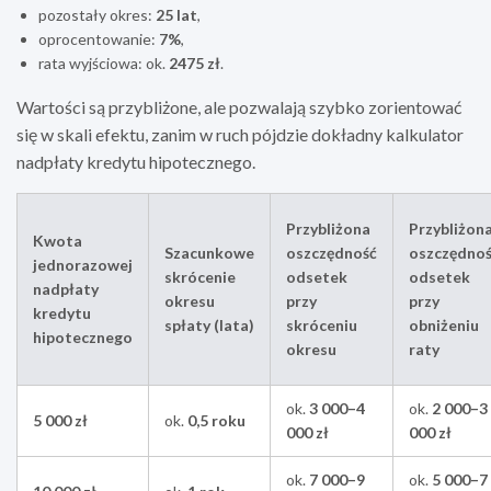
pozostały okres:
25 lat
,
oprocentowanie:
7%
,
rata wyjściowa: ok.
2475 zł
.
Wartości są przybliżone, ale pozwalają szybko zorientować
się w skali efektu, zanim w ruch pójdzie dokładny kalkulator
nadpłaty kredytu hipotecznego.
Przybliżona
Przybliżon
Kwota
Szacunkowe
oszczędność
oszczędno
jednorazowej
skrócenie
odsetek
odsetek
nadpłaty
okresu
przy
przy
kredytu
spłaty (lata)
skróceniu
obniżeniu
hipotecznego
okresu
raty
ok.
3 000–4
ok.
2 000–3
5 000 zł
ok.
0,5 roku
000 zł
000 zł
ok.
7 000–9
ok.
5 000–7