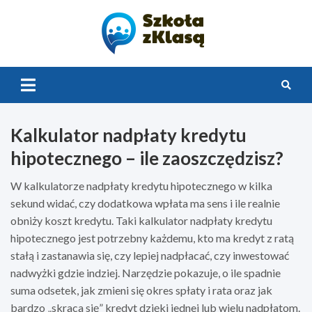
Skip
to
content
Szkoła z
Klasą 2.0
Kalkulator nadpłaty kredytu
hipotecznego – ile zaoszczędzisz?
W kalkulatorze nadpłaty kredytu hipotecznego w kilka
sekund widać, czy dodatkowa wpłata ma sens i ile realnie
obniży koszt kredytu. Taki kalkulator nadpłaty kredytu
hipotecznego jest potrzebny każdemu, kto ma kredyt z ratą
stałą i zastanawia się, czy lepiej nadpłacać, czy inwestować
nadwyżki gdzie indziej. Narzędzie pokazuje, o ile spadnie
suma odsetek, jak zmieni się okres spłaty i rata oraz jak
bardzo „skraca się” kredyt dzięki jednej lub wielu nadpłatom.