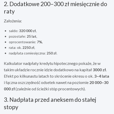
2. Dodatkowe 200–300 zł miesięcznie do
raty
Założenia:
saldo:
320 000 zł
,
pozostałe:
25 lat
,
oprocentowanie:
7%
,
rata: ok.
2250 zł
,
nadpłata comiesięczna:
250 zł
.
Kalkulator nadpłaty kredytu hipotecznego pokaże, że w
takim układzie rocznie idzie dodatkowo na kapitał
3000 zł
.
Efekt po kilkunastu latach to skrócenie okresu o ok.
3–4 lata
i łączna oszczędność odsetek nawet na poziomie
20 000–30
000 zł
(zależnie od ścieżki stóp procentowych).
3. Nadpłata przed aneksem do stałej
stopy