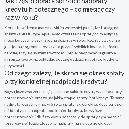
Jak często opłaca się robić nadpłaty
kredytu hipotecznego – co miesiąc czy
raz w roku?
Z punktu widzenia matematyki im wcześniej pieniądze trafiają na
spłatę kapitału, tym lepiej, więc częstsze nadpłaty co miesiąc są
nieco korzystniejsze niż jedna duża raz w roku. Różnica zwykle nie
jest jednak ogromna, zwłaszcza przy niewielkich kwotach. Realnie
bardziej liczy się systematyczność – lepiej nadpłacać regularnie
mniejsze kwoty niż odkładać decyzję o „dużej nadpłacie kiedyś w
przyszłości”.
Od czego zależy, ile skróci się okres spłaty
przy konkretnej nadpłacie kredytu?
Największe znaczenie mają: aktualne saldo kredytu, wysokość raty,
oprocentowanie oraz to, na jakim etapie spłaty jest kredyt. Ta sama
nadpłata wcześniej (np. w 5 roku spłaty) skróci okres dużo bardziej
niż identyczna nadpłata pod koniec kredytu. Im wyższe
oprocentowanie i dłuższy okres pozostały do spłaty, tym mocniej
„przełoży się” każda złotówka nadpłaty na skrócenie okresu i