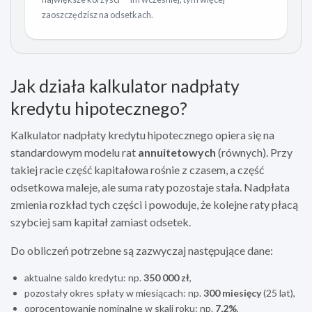
zaoszczędzisz na odsetkach.
Jak działa kalkulator nadpłaty
kredytu hipotecznego?
Kalkulator nadpłaty kredytu hipotecznego opiera się na
standardowym modelu rat
annuitetowych
(równych). Przy
takiej racie część kapitałowa rośnie z czasem, a część
odsetkowa maleje, ale suma raty pozostaje stała. Nadpłata
zmienia rozkład tych części i powoduje, że kolejne raty płacą
szybciej sam kapitał zamiast odsetek.
Do obliczeń potrzebne są zazwyczaj następujące dane:
aktualne saldo kredytu: np.
350 000 zł
,
pozostały okres spłaty w miesiącach: np.
300 miesięcy
(25 lat),
oprocentowanie nominalne w skali roku: np.
7,2%
,