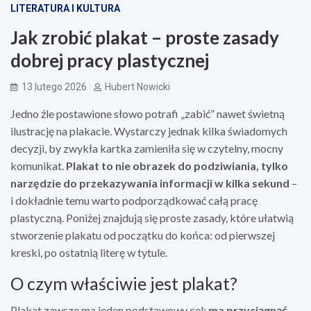
LITERATURA I KULTURA
Jak zrobić plakat – proste zasady
dobrej pracy plastycznej
13 lutego 2026
Hubert Nowicki
Jedno źle postawione słowo potrafi „zabić” nawet świetną
ilustrację na plakacie. Wystarczy jednak kilka świadomych
decyzji, by zwykła kartka zamieniła się w czytelny, mocny
komunikat.
Plakat to nie obrazek do podziwiania, tylko
narzędzie do przekazywania informacji w kilka sekund
–
i dokładnie temu warto podporządkować całą pracę
plastyczną. Poniżej znajdują się proste zasady, które ułatwią
stworzenie plakatu od początku do końca: od pierwszej
kreski, po ostatnią literę w tytule.
O czym właściwie jest plakat?
Plakat zawsze ma jeden podstawowy cel:
ma przyciągnąć