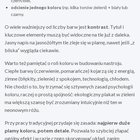
czerń/biel,
odcienie jednego koloru
(np. kilka tonów zieleni) + biały lub
czarny.
O wiele ważniejszy od liczby barw jest
kontrast
. Tytuł i
kluczowe elementy muszą być widoczne na tle już z daleka.
Jasny napis na jasnożółtym tle zleje się w plamę, nawet jeśli „z
bliska” wygląda ciekawie.
Warto też pamiętać o roli koloru w budowaniu nastroju.
Ciepłe barwy (czerwienie, pomarańcze) kojarzą się z energią,
zimne (błękity, zielenie) z spokojem, technologią, chłodem.
Nie chodzi o to, by trzymać się sztywnych zasad psychologii
koloru, raczej o prostą spójność: ekologiczny plakat w zieleni
ma większą szansę być zrozumiany intuicyjnie niż ten w
neonowym różu.
Przy pracy tradycyjnej przydaje się zasada:
najpierw duże
plamy koloru, potem detale
. Pozwala to szybciej złapać
ogólny efekt i w razie czego skorygować układ, zanim