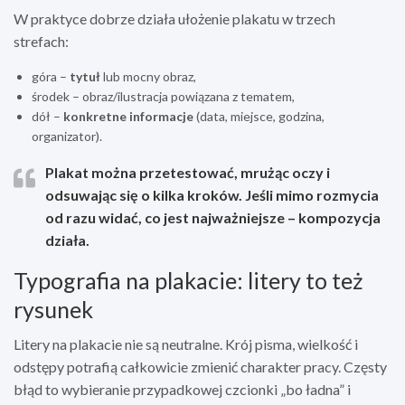
W praktyce dobrze działa ułożenie plakatu w trzech
strefach:
góra –
tytuł
lub mocny obraz,
środek – obraz/ilustracja powiązana z tematem,
dół –
konkretne informacje
(data, miejsce, godzina,
organizator).
Plakat można przetestować, mrużąc oczy i
odsuwając się o kilka kroków. Jeśli mimo rozmycia
od razu widać, co jest najważniejsze – kompozycja
działa.
Typografia na plakacie: litery to też
rysunek
Litery na plakacie nie są neutralne. Krój pisma, wielkość i
odstępy potrafią całkowicie zmienić charakter pracy. Częsty
błąd to wybieranie przypadkowej czcionki „bo ładna” i