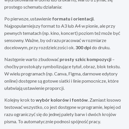
prostego schematu działania:
Po pierwsze, ustawienie
formatu i orientacji
.
Najpopularniejszy format to A3 lub A4 w pionie, ale przy
pewnych tematach (np. kino, koncert) poziom też może być
sensowny. Ważne, by od razu pracować w rozmiarze
docelowym, przy rozdzielczości ok.
300 dpi
do druku.
Następnie warto zbudować
prosty szkic kompozycji
–
choćby prostokąty symbolizujące tytuł, obraz, blok tekstu.
W wielu programach (np. Canva, Figma, darmowe edytory
online) dostępne są gotowe siatki i linie pomocnicze, które
ułatwiają ustawienie proporcji.
Kolejny krok to
wybór kolorów i fontów
. Zamiast losowo
testować wszystko, co jest dostępne w programie, lepiej od
razu ograniczyć się do jednej palety barw i dwóch krojów
pisma. To automatycznie podnosi spójność pracy.