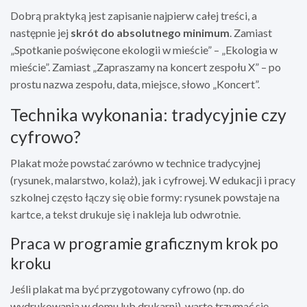
Dobrą praktyką jest zapisanie najpierw całej treści, a
następnie jej
skrót do absolutnego minimum
. Zamiast
„Spotkanie poświęcone ekologii w mieście” – „Ekologia w
mieście”. Zamiast „Zapraszamy na koncert zespołu X” – po
prostu nazwa zespołu, data, miejsce, słowo „Koncert”.
Technika wykonania: tradycyjnie czy
cyfrowo?
Plakat może powstać zarówno w technice tradycyjnej
(rysunek, malarstwo, kolaż), jak i cyfrowej. W edukacji i pracy
szkolnej często łączy się obie formy: rysunek powstaje na
kartce, a tekst drukuje się i nakleja lub odwrotnie.
Praca w programie graficznym krok po
kroku
Jeśli plakat ma być przygotowany cyfrowo (np. do
wydrukowania w domu lub drukarni), warto trzymać się