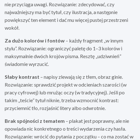
nie przyciąga uwagi. Rozwiązanie: zdecydować, czy
najważniejszy ma być tytuł, czy ilustracja, a następnie
powiększyć ten element i dać mu więcej pustej przestrzeni
wokół.
Za dużo kolorów i fontów
– każdy fragment „w innym
stylu”. Rozwiązanie: ograniczyć paletę do 1–3 kolorów i
maksymalnie dwóch krojów pisma. Resztę „udziwnień”
świadomie wyrzucić.
Słaby kontrast
– napisy zlewają się z tłem, obraz ginie.
Rozwiązanie: sprawdzić projekt w odcieniach szarości (w
pracy cyfrowej) lub mrużąc oczy (w tradycyjnej). Jeśli po
takim „teście” tytuł niknie, trzeba wzmocnić kontrast:
przyciemnić tło, rozjaśnić litery albo odwrotnie.
Brak spójności z tematem
– plakat jest poprawny, ale nie
opowiada nic konkretnego o treści wydarzenia czy hasła.
Rozwiązanie: wrócić do pytania z początku – co ma zostać w