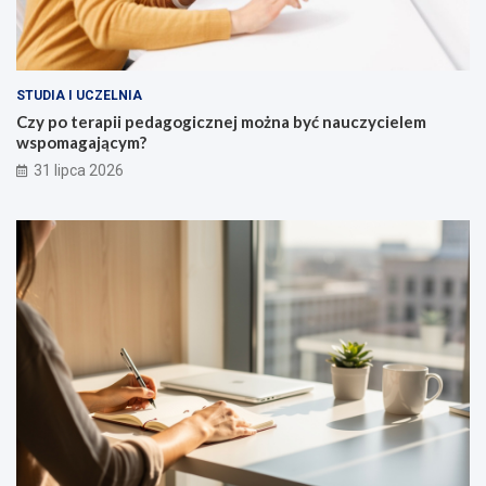
h
m
e
f
o
e
k
u
d
t
n
z
r
k
ą
a
c
STUDIA I UCZELNIA
c
ż
j
Czy po terapii pedagogicznej można być nauczycielem
y
p
i
wspomagającym?
o
31 lipca 2026
m
i
e
s
z
c
z
e
ń