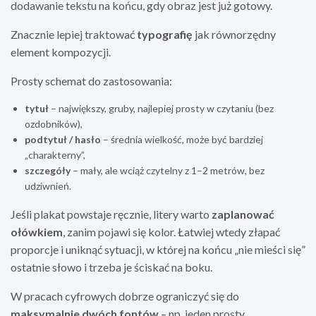
dodawanie tekstu na końcu, gdy obraz jest już gotowy.
Znacznie lepiej traktować
typografię
jak równorzędny
element kompozycji.
Prosty schemat do zastosowania:
tytuł
– największy, gruby, najlepiej prosty w czytaniu (bez
ozdobników),
podtytuł / hasło
– średnia wielkość, może być bardziej
„charakterny”,
szczegóły
– mały, ale wciąż czytelny z 1–2 metrów, bez
udziwnień.
Jeśli plakat powstaje ręcznie, litery warto
zaplanować
ołówkiem
, zanim pojawi się kolor. Łatwiej wtedy złapać
proporcje i uniknąć sytuacji, w której na końcu „nie mieści się”
ostatnie słowo i trzeba je ściskać na boku.
W pracach cyfrowych dobrze ograniczyć się do
maksymalnie dwóch fontów
– np. jeden prosty