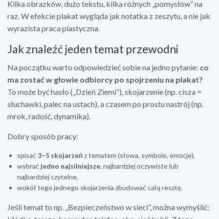
Kilka obrazków, dużo tekstu, kilka różnych „pomysłów” na
raz. W efekcie plakat wygląda jak notatka z zeszytu, a nie jak
wyrazista praca plastyczna.
Jak znaleźć jeden temat przewodni
Na początku warto odpowiedzieć sobie na jedno pytanie:
co
ma zostać w głowie odbiorcy po spojrzeniu na plakat?
To może być hasło („Dzień Ziemi”), skojarzenie (np. cisza =
słuchawki, palec na ustach), a czasem po prostu nastrój (np.
mrok, radość, dynamika).
Dobry sposób pracy:
spisać
3–5 skojarzeń
z tematem (słowa, symbole, emocje),
wybrać
jedno najsilniejsze
, najbardziej oczywiste lub
najbardziej czytelne,
wokół tego jednego skojarzenia zbudować całą resztę.
Jeśli temat to np. „Bezpieczeństwo w sieci”, można wymyślić: