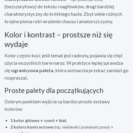
(bezszeryfowy) do tekstu i nagłówków, drugi bardziej
charakterystyczny do krótkiego hasła. Zbyt wiele różnych
krojów pisma robi wrażenie chaosu i amatorszczyzny.
Kolor i kontrast – prostsze niż się
wydaje
Kolor często kusi: jeśli temat jest radosny, pojawia się chęć
użycia wszystkich barw naraz. W praktyce lepiej sprawdza
się
ograniczona paleta
, która wzmacnia przekaz zamiast go
rozpraszać.
Proste palety dla początkujących
Dobrym punktem wyjścia są bardzo proste zestawy
kolorów:
1 kolor główny + czerń + biel
,
2 kolory kontrastowe
(np. niebieski i pomarańczowy) +