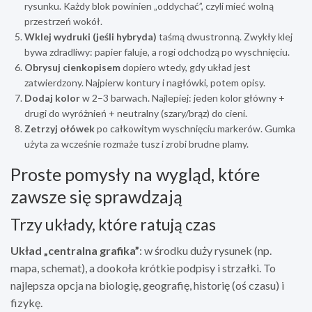
rysunku. Każdy blok powinien „oddychać”, czyli mieć wolną
przestrzeń wokół.
Wklej wydruki (jeśli hybryda)
taśmą dwustronną. Zwykły klej
bywa zdradliwy: papier faluje, a rogi odchodzą po wyschnięciu.
Obrysuj cienkopisem
dopiero wtedy, gdy układ jest
zatwierdzony. Najpierw kontury i nagłówki, potem opisy.
Dodaj kolor
w 2–3 barwach. Najlepiej: jeden kolor główny +
drugi do wyróżnień + neutralny (szary/brąz) do cieni.
Zetrzyj ołówek
po całkowitym wyschnięciu markerów. Gumka
użyta za wcześnie rozmaże tusz i zrobi brudne plamy.
Proste pomysły na wygląd, które
zawsze się sprawdzają
Trzy układy, które ratują czas
Układ „centralna grafika”
: w środku duży rysunek (np.
mapa, schemat), a dookoła krótkie podpisy i strzałki. To
najlepsza opcja na biologię, geografię, historię (oś czasu) i
fizykę.