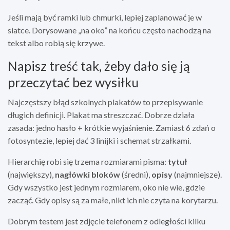
Jeśli mają być ramki lub chmurki, lepiej zaplanować je w
siatce. Dorysowane „na oko” na końcu często nachodzą na
tekst albo robią się krzywe.
Napisz treść tak, żeby dało się ją
przeczytać bez wysiłku
Najczęstszy błąd szkolnych plakatów to przepisywanie
długich definicji. Plakat ma streszczać. Dobrze działa
zasada: jedno hasło + krótkie wyjaśnienie. Zamiast 6 zdań o
fotosyntezie, lepiej dać 3 linijki i schemat strzałkami.
Hierarchię robi się trzema rozmiarami pisma:
tytuł
(największy),
nagłówki bloków
(średni),
opisy
(najmniejsze).
Gdy wszystko jest jednym rozmiarem, oko nie wie, gdzie
zacząć. Gdy opisy są za małe, nikt ich nie czyta na korytarzu.
Dobrym testem jest zdjęcie telefonem z odległości kilku