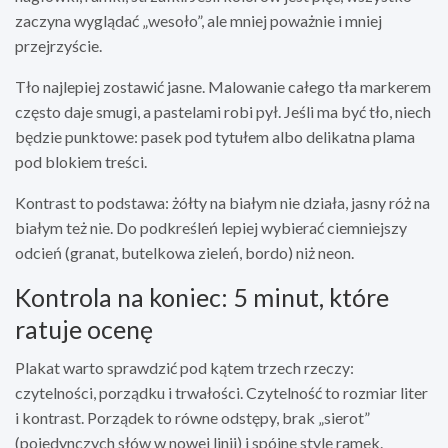
zaczyna wyglądać „wesoło”, ale mniej poważnie i mniej
przejrzyście.
Tło najlepiej zostawić jasne. Malowanie całego tła markerem
często daje smugi, a pastelami robi pył. Jeśli ma być tło, niech
będzie punktowe: pasek pod tytułem albo delikatna plama
pod blokiem treści.
Kontrast to podstawa: żółty na białym nie działa, jasny róż na
białym też nie. Do podkreśleń lepiej wybierać ciemniejszy
odcień (granat, butelkowa zieleń, bordo) niż neon.
Kontrola na koniec: 5 minut, które
ratuje ocenę
Plakat warto sprawdzić pod kątem trzech rzeczy:
czytelności, porządku i trwałości. Czytelność to rozmiar liter
i kontrast. Porządek to równe odstępy, brak „sierot”
(pojedynczych słów w nowej linii) i spójne style ramek.