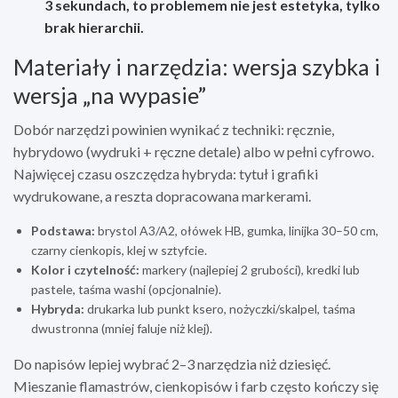
3 sekundach, to problemem nie jest estetyka, tylko
brak hierarchii.
Materiały i narzędzia: wersja szybka i
wersja „na wypasie”
Dobór narzędzi powinien wynikać z techniki: ręcznie,
hybrydowo (wydruki + ręczne detale) albo w pełni cyfrowo.
Najwięcej czasu oszczędza hybryda: tytuł i grafiki
wydrukowane, a reszta dopracowana markerami.
Podstawa:
brystol A3/A2, ołówek HB, gumka, linijka 30–50 cm,
czarny cienkopis, klej w sztyfcie.
Kolor i czytelność:
markery (najlepiej 2 grubości), kredki lub
pastele, taśma washi (opcjonalnie).
Hybryda:
drukarka lub punkt ksero, nożyczki/skalpel, taśma
dwustronna (mniej faluje niż klej).
Do napisów lepiej wybrać 2–3 narzędzia niż dziesięć.
Mieszanie flamastrów, cienkopisów i farb często kończy się