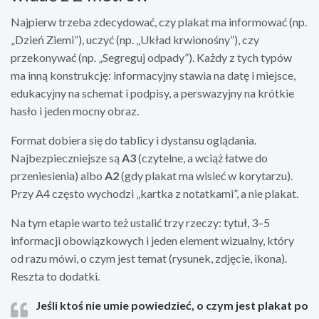
Najpierw trzeba zdecydować, czy plakat ma informować (np.
„Dzień Ziemi”), uczyć (np. „Układ krwionośny”), czy
przekonywać (np. „Segreguj odpady”). Każdy z tych typów
ma inną konstrukcję: informacyjny stawia na datę i miejsce,
edukacyjny na schemat i podpisy, a perswazyjny na krótkie
hasło i jeden mocny obraz.
Format dobiera się do tablicy i dystansu oglądania.
Najbezpieczniejsze są
A3
(czytelne, a wciąż łatwe do
przeniesienia) albo
A2
(gdy plakat ma wisieć w korytarzu).
Przy A4 często wychodzi „kartka z notatkami”, a nie plakat.
Na tym etapie warto też ustalić trzy rzeczy: tytuł, 3–5
informacji obowiązkowych i jeden element wizualny, który
od razu mówi, o czym jest temat (rysunek, zdjęcie, ikona).
Reszta to dodatki.
Jeśli ktoś nie umie powiedzieć, o czym jest plakat po