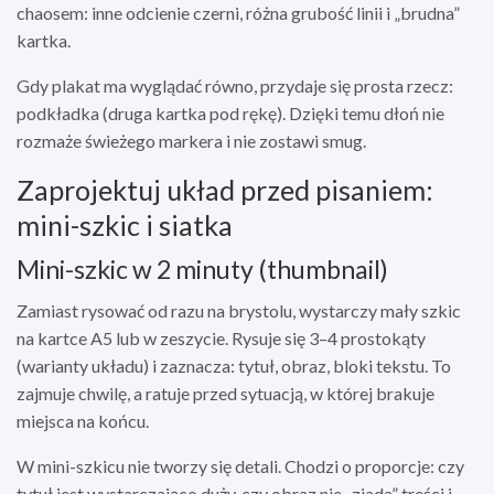
chaosem: inne odcienie czerni, różna grubość linii i „brudna”
kartka.
Gdy plakat ma wyglądać równo, przydaje się prosta rzecz:
podkładka (druga kartka pod rękę). Dzięki temu dłoń nie
rozmaże świeżego markera i nie zostawi smug.
Zaprojektuj układ przed pisaniem:
mini-szkic i siatka
Mini-szkic w 2 minuty (thumbnail)
Zamiast rysować od razu na brystolu, wystarczy mały szkic
na kartce A5 lub w zeszycie. Rysuje się 3–4 prostokąty
(warianty układu) i zaznacza: tytuł, obraz, bloki tekstu. To
zajmuje chwilę, a ratuje przed sytuacją, w której brakuje
miejsca na końcu.
W mini-szkicu nie tworzy się detali. Chodzi o proporcje: czy
tytuł jest wystarczająco duży, czy obraz nie „zjada” treści i