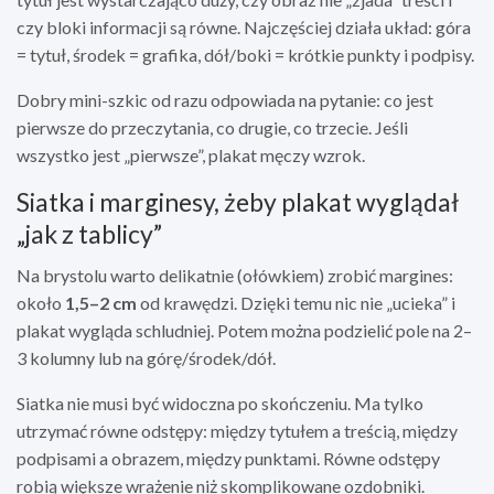
czy bloki informacji są równe. Najczęściej działa układ: góra
= tytuł, środek = grafika, dół/boki = krótkie punkty i podpisy.
Dobry mini-szkic od razu odpowiada na pytanie: co jest
pierwsze do przeczytania, co drugie, co trzecie. Jeśli
wszystko jest „pierwsze”, plakat męczy wzrok.
Siatka i marginesy, żeby plakat wyglądał
„jak z tablicy”
Na brystolu warto delikatnie (ołówkiem) zrobić margines:
około
1,5–2 cm
od krawędzi. Dzięki temu nic nie „ucieka” i
plakat wygląda schludniej. Potem można podzielić pole na 2–
3 kolumny lub na górę/środek/dół.
Siatka nie musi być widoczna po skończeniu. Ma tylko
utrzymać równe odstępy: między tytułem a treścią, między
podpisami a obrazem, między punktami. Równe odstępy
robią większe wrażenie niż skomplikowane ozdobniki.