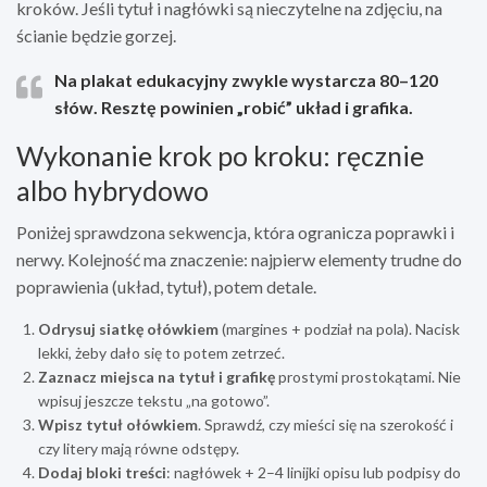
kroków. Jeśli tytuł i nagłówki są nieczytelne na zdjęciu, na
ścianie będzie gorzej.
Na plakat edukacyjny zwykle wystarcza
80–120
słów
. Resztę powinien „robić” układ i grafika.
Wykonanie krok po kroku: ręcznie
albo hybrydowo
Poniżej sprawdzona sekwencja, która ogranicza poprawki i
nerwy. Kolejność ma znaczenie: najpierw elementy trudne do
poprawienia (układ, tytuł), potem detale.
Odrysuj siatkę ołówkiem
(margines + podział na pola). Nacisk
lekki, żeby dało się to potem zetrzeć.
Zaznacz miejsca na tytuł i grafikę
prostymi prostokątami. Nie
wpisuj jeszcze tekstu „na gotowo”.
Wpisz tytuł ołówkiem
. Sprawdź, czy mieści się na szerokość i
czy litery mają równe odstępy.
Dodaj bloki treści
: nagłówek + 2–4 linijki opisu lub podpisy do