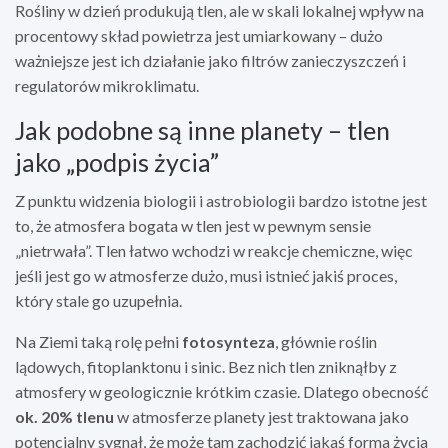
Rośliny w dzień produkują tlen, ale w skali lokalnej wpływ na
procentowy skład powietrza jest umiarkowany – dużo
ważniejsze jest ich działanie jako filtrów zanieczyszczeń i
regulatorów mikroklimatu.
Jak podobne są inne planety – tlen
jako „podpis życia”
Z punktu widzenia biologii i astrobiologii bardzo istotne jest
to, że atmosfera bogata w tlen jest w pewnym sensie
„nietrwała”. Tlen łatwo wchodzi w reakcje chemiczne, więc
jeśli jest go w atmosferze dużo, musi istnieć jakiś proces,
który stale go uzupełnia.
Na Ziemi taką rolę pełni
fotosynteza
, głównie roślin
lądowych, fitoplanktonu i sinic. Bez nich tlen zniknąłby z
atmosfery w geologicznie krótkim czasie. Dlatego obecność
ok. 20% tlenu
w atmosferze planety jest traktowana jako
potencjalny sygnał, że może tam zachodzić jakaś forma życia