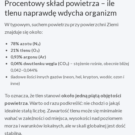
Procentowy skład powietrza – ile
tlenu naprawdę wdycha organizm
W typowym, suchem powietrzu przy powierzchni Ziemi
znajduje się około:
78% azotu (N₂)
21% tlenu (O₂)
0,93% argonu (Ar)
0,04% dwutlenku węgla (CO₂)
– stężenie rośnie, obecnie bliżej
0,042–0,044%
śladowe ilości innych gazów (neon, hel, krypton, wodór, ozon i
inne)
To oznacza, że tlen stanowi
około jedną piątą objętości
powietrza
. Warto od razu podkreślić: nie chodzi o jakąś
idealnie stałą liczbę. Zawartość tlenu może się minimalnie
wahać w zależności od miejsca, wysokości nad poziomem
morza i warunków lokalnych, ale w skali globalnej jest dość
stabilna.