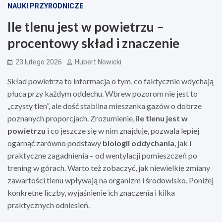
NAUKI PRZYRODNICZE
Ile tlenu jest w powietrzu –
procentowy skład i znaczenie
23 lutego 2026
Hubert Nowicki
Skład powietrza to informacja o tym, co faktycznie wdychają
płuca przy każdym oddechu. Wbrew pozorom nie jest to
„czysty tlen”, ale dość stabilna mieszanka gazów o dobrze
poznanych proporcjach. Zrozumienie,
ile tlenu jest w
powietrzu
i co jeszcze się w nim znajduje, pozwala lepiej
ogarnąć zarówno podstawy
biologii oddychania
, jak i
praktyczne zagadnienia – od wentylacji pomieszczeń po
trening w górach. Warto też zobaczyć, jak niewielkie zmiany
zawartości tlenu wpływają na organizm i środowisko. Poniżej
konkretne liczby, wyjaśnienie ich znaczenia i kilka
praktycznych odniesień.