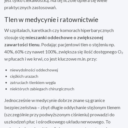
jest tylko ciekawostką. Na tej liczbie opiera się wiele
praktycznych zastosowań.
Tlen w medycynie i ratownictwie
W szpitalach, karetkach czy komorach hiperbarycznych
stosuje się
mieszanki oddechowe o zwiększonej
zawartości tlenu
. Podając pacjentowi tlen o stężeniu np.
40%, 60% czy nawet 100%, zwiększa się ilość dostępnego O₂
w płucach i we krwi, co jest kluczowe m.in. przy:
niewydolności oddechowej
ciężkich urazach
zatruciach tlenkiem węgla
niektórych zabiegach chirurgicznych
Jednocześnie w medycynie dobrze znane są granice
bezpieczeństwa – zbyt długie oddychanie stężonym tlenem
(szczególnie przy podwyższonym ciśnieniu) prowadzi do
uszkodzeń płuc i ośrodkowego układu nerwowego. To