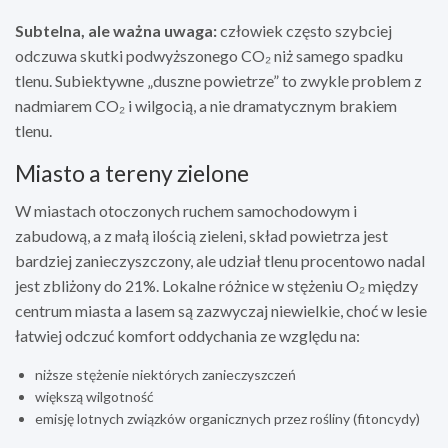
Subtelna, ale ważna uwaga:
człowiek często szybciej
odczuwa skutki podwyższonego CO₂ niż samego spadku
tlenu. Subiektywne „duszne powietrze” to zwykle problem z
nadmiarem CO₂ i wilgocią, a nie dramatycznym brakiem
tlenu.
Miasto a tereny zielone
W miastach otoczonych ruchem samochodowym i
zabudową, a z małą ilością zieleni, skład powietrza jest
bardziej zanieczyszczony, ale udział tlenu procentowo nadal
jest zbliżony do 21%. Lokalne różnice w stężeniu O₂ między
centrum miasta a lasem są zazwyczaj niewielkie, choć w lesie
łatwiej odczuć komfort oddychania ze względu na:
niższe stężenie niektórych zanieczyszczeń
większą wilgotność
emisję lotnych związków organicznych przez rośliny (fitoncydy)