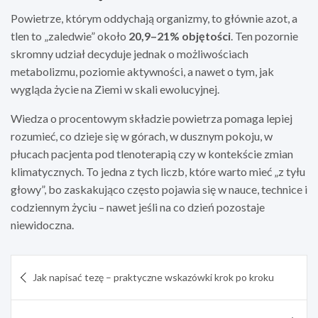
Powietrze, którym oddychają organizmy, to głównie azot, a
tlen to „zaledwie” około
20,9–21% objętości
. Ten pozornie
skromny udział decyduje jednak o możliwościach
metabolizmu, poziomie aktywności, a nawet o tym, jak
wygląda życie na Ziemi w skali ewolucyjnej.
Wiedza o procentowym składzie powietrza pomaga lepiej
rozumieć, co dzieje się w górach, w dusznym pokoju, w
płucach pacjenta pod tlenoterapią czy w kontekście zmian
klimatycznych. To jedna z tych liczb, które warto mieć „z tyłu
głowy”, bo zaskakująco często pojawia się w nauce, technice i
codziennym życiu – nawet jeśli na co dzień pozostaje
niewidoczna.
Nawigacja
Jak napisać tezę – praktyczne wskazówki krok po kroku
wpisu