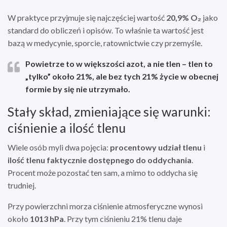
W praktyce przyjmuje się najczęściej wartość
20,9% O₂
jako
standard do obliczeń i opisów. To właśnie ta wartość jest
bazą w medycynie, sporcie, ratownictwie czy przemyśle.
Powietrze to w większości azot, a nie tlen – tlen to
„tylko” około 21%, ale bez tych 21% życie w obecnej
formie by się nie utrzymało.
Stały skład, zmieniające się warunki:
ciśnienie a ilość tlenu
Wiele osób myli dwa pojęcia:
procentowy udział tlenu
i
ilość tlenu faktycznie dostępnego do oddychania
.
Procent może pozostać ten sam, a mimo to oddycha się
trudniej.
Przy powierzchni morza ciśnienie atmosferyczne wynosi
około
1013 hPa
. Przy tym ciśnieniu 21% tlenu daje