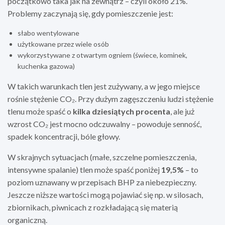
początkowo taka jak na zewnątrz – czyli około 21%.
Problemy zaczynają się, gdy pomieszczenie jest:
słabo wentylowane
użytkowane przez wiele osób
wykorzystywane z otwartym ogniem (świece, kominek,
kuchenka gazowa)
W takich warunkach tlen jest zużywany, a w jego miejsce
rośnie stężenie CO₂. Przy dużym zagęszczeniu ludzi stężenie
tlenu może spaść o
kilka dziesiątych procenta
, ale już
wzrost CO₂ jest mocno odczuwalny – powoduje senność,
spadek koncentracji, bóle głowy.
W skrajnych sytuacjach (małe, szczelne pomieszczenia,
intensywne spalanie) tlen może spaść poniżej
19,5%
– to
poziom uznawany w przepisach BHP za niebezpieczny.
Jeszcze niższe wartości mogą pojawiać się np. w silosach,
zbiornikach, piwnicach z rozkładającą się materią
organiczną.