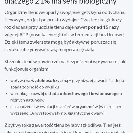
dlaczego 21% ma sens biologiczny
Organizmy tlenowe oparły swoją energetykę na oddychaniu
tlenowym, bo jest po prostu wydajne. Cząsteczka glukozy
rozkładana przy udziale tlenu daje nawet
ponad 15 razy
więcej ATP
(nośnika energii) niż w fermentacji beztlenowej.
Dzięki temu zwierzęta mogą być aktywne, poruszać się
szybko, utrzymywać stałą temperaturę ciała.
Stężenie tlenu w powietrzu ma bezpośredni wpływ na to, jak
funkcjonuje organizm:
wpływa na
wydolność fizyczną
– przy niższej zawartości tlenu
spada zdolność do wysiłku
warunkuje
rozwój układu oddechowego i krwionośnego
u
różnych gatunków
ma znaczenie w ewolucji rozmiarów organizmów (w okresach
wyższego O₂ występowały np. gigantyczne owady)
Zbyt wysoka zawartość tlenu byłaby szkodliwa. Tlen jest
silnie reaktywnym pierwiastkiem. Przy wyższych stężeniach