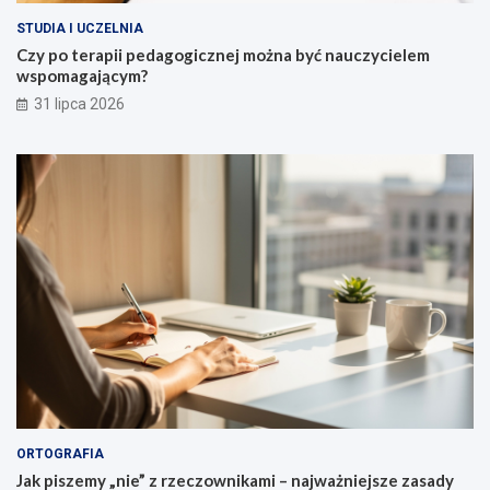
k
d
z
r
c
o
ą
a
STUDIA I UCZELNIA
j
w
c
ż
Czy po terapii pedagogicznej można być nauczycielem
i
n
y
p
wspomagającym?
l
o
31 lipca 2026
o
m
a
i
d
e
u
s
z
c
z
e
ń
ORTOGRAFIA
Jak piszemy „nie” z rzeczownikami – najważniejsze zasady