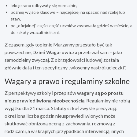
lekcje rano odbywały się normalnie,
później wyjście klasowe – najczęściej na spacer, nad rzekę lub
staw,
po „oficjalnej” części część uczniów zostawała gdzieś w mieście, a
do szkoły wracali nieliczni.
Z czasem, gdy topienie Marzanny przestało być tak
powszechne,
Dzień Wagarowicza
przetrwał sam – jako
samodzielny zwyczaj. Z obrzędowości ludowej została
głównie data i ten specyficzny „wiosenny nastrój ucieczki”.
Wagary a prawo i regulaminy szkolne
Z perspektywy szkoły i przepisów
wagary są po prostu
nieusprawiedliwioną nieobecnością
. Regulaminy nie robią
wyjątku dla 21 marca. Statuty szkół zwykle precyzują:
określona liczba godzin nieusprawiedliwionych może
skutkować obniżoną oceną z zachowania, rozmową z
rodzicami, a w skrajnych przypadkach interwencją innych