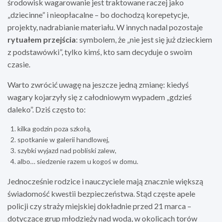
środowisk wagarowanie jest traktowane raczej jako
„dziecinne” i nieopłacalne – bo dochodzą korepetycje,
projekty, nadrabianie materiału. W innych nadal pozostaje
rytuałem przejścia
: symbolem, że „nie jest się już dzieckiem
z podstawówki”, tylko kimś, kto sam decyduje o swoim
czasie.
Warto zwrócić uwagę na jeszcze jedną zmianę: kiedyś
wagary kojarzyły się z całodniowym wypadem „gdzieś
daleko”. Dziś często to:
kilka godzin poza szkołą,
spotkanie w galerii handlowej,
szybki wyjazd nad pobliski zalew,
albo… siedzenie razem u kogoś w domu.
Jednocześnie rodzice i nauczyciele mają znacznie większą
świadomość kwestii bezpieczeństwa. Stąd częste apele
policji czy straży miejskiej dokładnie przed 21 marca –
dotyczące grup młodzieży nad wodą, w okolicach torów