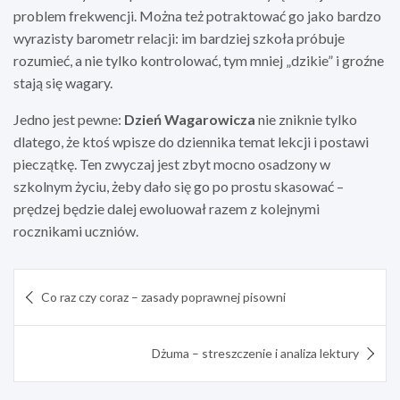
problem frekwencji. Można też potraktować go jako bardzo
wyrazisty barometr relacji: im bardziej szkoła próbuje
rozumieć, a nie tylko kontrolować, tym mniej „dzikie” i groźne
stają się wagary.
Jedno jest pewne:
Dzień Wagarowicza
nie zniknie tylko
dlatego, że ktoś wpisze do dziennika temat lekcji i postawi
pieczątkę. Ten zwyczaj jest zbyt mocno osadzony w
szkolnym życiu, żeby dało się go po prostu skasować –
prędzej będzie dalej ewoluował razem z kolejnymi
rocznikami uczniów.
Nawigacja
Co raz czy coraz – zasady poprawnej pisowni
wpisu
Dżuma – streszczenie i analiza lektury