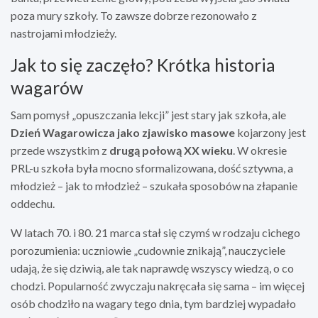
poza mury szkoły. To zawsze dobrze rezonowało z
nastrojami młodzieży.
Jak to się zaczęło? Krótka historia
wagarów
Sam pomysł „opuszczania lekcji” jest stary jak szkoła, ale
Dzień Wagarowicza jako zjawisko masowe
kojarzony jest
przede wszystkim z
drugą połową XX wieku
. W okresie
PRL-u szkoła była mocno sformalizowana, dość sztywna, a
młodzież – jak to młodzież – szukała sposobów na złapanie
oddechu.
W latach 70. i 80. 21 marca stał się czymś w rodzaju cichego
porozumienia: uczniowie „cudownie znikają”, nauczyciele
udają, że się dziwią, ale tak naprawdę wszyscy wiedzą, o co
chodzi. Popularność zwyczaju nakręcała się sama – im więcej
osób chodziło na wagary tego dnia, tym bardziej wypadało