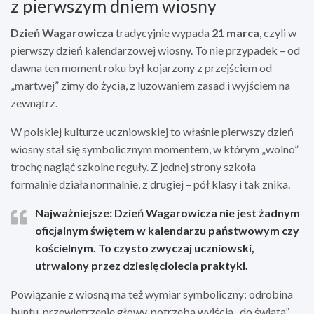
z pierwszym dniem wiosny
Dzień Wagarowicza
tradycyjnie wypada
21 marca
, czyli w
pierwszy dzień kalendarzowej wiosny. To nie przypadek – od
dawna ten moment roku był kojarzony z przejściem od
„martwej” zimy do życia, z luzowaniem zasad i wyjściem na
zewnątrz.
W polskiej kulturze uczniowskiej to właśnie pierwszy dzień
wiosny stał się symbolicznym momentem, w którym „wolno”
trochę nagiąć szkolne reguły. Z jednej strony szkoła
formalnie działa normalnie, z drugiej – pół klasy i tak znika.
Najważniejsze:
Dzień Wagarowicza nie jest żadnym
oficjalnym świętem w kalendarzu państwowym czy
kościelnym. To czysto
zwyczaj uczniowski
,
utrwalony przez dziesięciolecia praktyki.
Powiązanie z wiosną ma też wymiar symboliczny: odrobina
buntu, przewietrzenie głowy, potrzeba wyjścia „do świata”