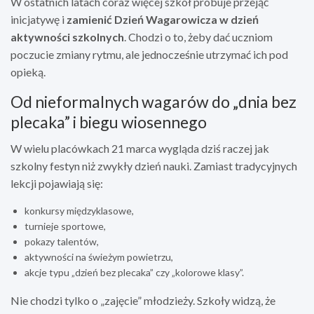
W ostatnich latach coraz więcej szkół próbuje przejąć
inicjatywę i
zamienić Dzień Wagarowicza w dzień
aktywności szkolnych
. Chodzi o to, żeby dać uczniom
poczucie zmiany rytmu, ale jednocześnie utrzymać ich pod
opieką.
Od nieformalnych wagarów do „dnia bez
plecaka” i biegu wiosennego
W wielu placówkach 21 marca wygląda dziś raczej jak
szkolny festyn niż zwykły dzień nauki. Zamiast tradycyjnych
lekcji pojawiają się:
konkursy międzyklasowe,
turnieje sportowe,
pokazy talentów,
aktywności na świeżym powietrzu,
akcje typu „dzień bez plecaka” czy „kolorowe klasy”.
Nie chodzi tylko o „zajęcie” młodzieży. Szkoły widzą, że