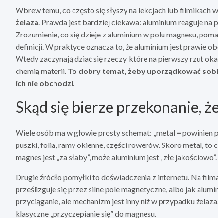
Wbrew temu, co często się słyszy na lekcjach lub filmikach 
żelaza
. Prawda jest bardziej ciekawa: aluminium reaguje na p
Zrozumienie, co się dzieje z aluminium w polu magnesu, p
definicji. W praktyce oznacza to, że aluminium jest prawie ob
Wtedy zaczynają dziać się rzeczy, które na pierwszy rzut oka 
chemią materii.
To dobry temat, żeby uporządkować sobie, 
ich nie obchodzi
.
Skąd się bierze przekonanie, 
Wiele osób ma w głowie prosty schemat: „metal = powinien 
puszki, folia, ramy okienne, części rowerów. Skoro metal, to
magnes jest „za słaby”, może aluminium jest „złe jakościowo”.
Drugie źródło pomyłki to doświadczenia z internetu. Na film
prześlizguje się przez silne pole magnetyczne, albo jak alum
przyciąganie, ale mechanizm jest inny niż w przypadku żelaz
klasyczne „przyczepianie się” do magnesu.