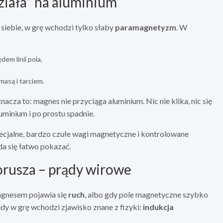
ziała” na aluminium
iebie, w grę wchodzi tylko słaby
paramagnetyzm
. W
em linii pola,
masą i tarciem.
nacza to: magnes nie przyciąga aluminium. Nic nie klika, nic się
minium i po prostu spadnie.
ecjalne, bardzo czułe wagi magnetyczne i kontrolowane
da się łatwo pokazać.
porusza – prądy wirowe
magnesem pojawia się
ruch
, albo gdy pole magnetyczne szybko
dy w grę wchodzi zjawisko znane z fizyki:
indukcja