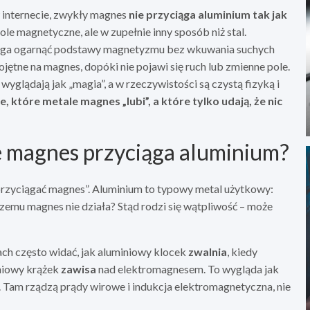
w internecie, zwykły magnes
nie przyciąga aluminium tak jak
ole magnetyczne, ale w zupełnie inny sposób niż stal.
omaga ogarnąć podstawy magnetyzmu bez wkuwania suchych
ojętne na magnes, dopóki nie pojawi się ruch lub zmienne pole.
wyglądają jak „magia”, a w rzeczywistości są czystą fizyką i
które metale magnes „lubi”, a które tylko udają, że nic
że magnes przyciąga aluminium?
przyciągać magnes”. Aluminium to typowy metal użytkowy:
 czemu magnes nie działa? Stąd rodzi się wątpliwość – może
ach często widać, jak aluminiowy klocek
zwalnia
, kiedy
iniowy krążek
zawisa
nad elektromagnesem. To wygląda jak
a. Tam rządzą prądy wirowe i indukcja elektromagnetyczna, nie