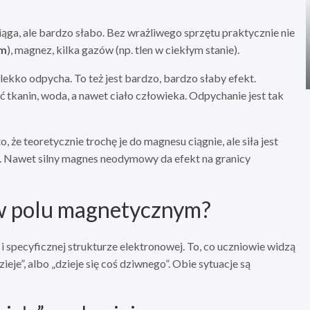
ąga, ale bardzo słabo. Bez wrażliwego sprzętu praktycznie nie
um
), magnez, kilka gazów (np. tlen w ciekłym stanie).
ekko odpycha. To też jest bardzo, bardzo słaby efekt.
ć tkanin, woda, a nawet ciało człowieka. Odpychanie jest tak
o, że teoretycznie trochę je do magnesu ciągnie, ale siła jest
a. Nawet silny magnes neodymowy da efekt na granicy
 w polu magnetycznym?
 specyficznej strukturze elektronowej. To, co uczniowie widzą
ieje”, albo „dzieje się coś dziwnego”. Obie sytuacje są