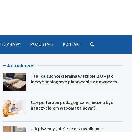
lasą 2.0
 I ZABAWY
POZOSTAŁE
KONTAKT
Aktualności
Tablica suchościeralna w szkole 2.0 – jak
łączyć analogowe planowanie z nowoczesną
dydaktyką?
Czy po terapii pedagogicznej można być
nauczycielem wspomagającym?
Jak piszemy „nie” z rzeczownikami –