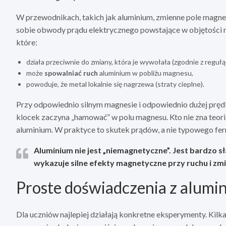
W przewodnikach, takich jak aluminium, zmienne pole mag
sobie obwody prądu elektrycznego powstające w objętości m
które:
działa przeciwnie do zmiany, która je wywołała (zgodnie z regułą
może
spowalniać ruch
aluminium w pobliżu magnesu,
powoduje, że metal lokalnie się nagrzewa (straty cieplne).
Przy odpowiednio silnym magnesie i odpowiednio dużej pręd
klocek zaczyna „hamować” w polu magnesu. Kto nie zna teori
aluminium. W praktyce to skutek prądów, a nie typowego fe
Aluminium nie jest „niemagnetyczne”. Jest bardzo 
wykazuje silne efekty magnetyczne przy ruchu i z
Proste doświadczenia z alumi
Dla uczniów najlepiej działają konkretne eksperymenty. Kil