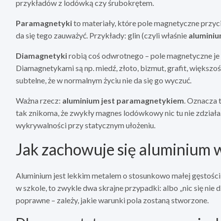
przykładów z lodówką czy śrubokrętem.
Paramagnetyki
to materiały, które pole magnetyczne przyci
da się tego zauważyć. Przykłady: glin (czyli właśnie
alumini
Diamagnetyki
robią coś odwrotnego – pole magnetyczne je l
Diamagnetykami są np. miedź, złoto, bizmut, grafit, większoś
subtelne, że w normalnym życiu nie da się go wyczuć.
Ważna rzecz:
aluminium jest paramagnetykiem
. Oznacza t
tak znikoma, że zwykły magnes lodówkowy nic tu nie zdział
wykrywalności przy statycznym ułożeniu.
Jak zachowuje się aluminium
Aluminium jest lekkim metalem o stosunkowo małej gęstości i
w szkole, to zwykle dwa skrajne przypadki: albo „nic się nie dz
poprawne – zależy, jakie warunki pola zostaną stworzone.