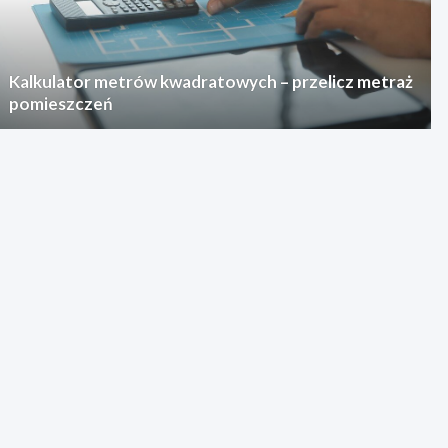
Kalkulator metrów kwadratowych – przelicz metraż
pomieszczeń