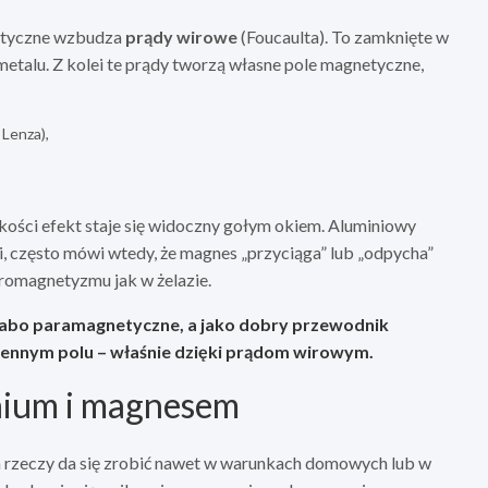
netyczne wzbudza
prądy wirowe
(Foucaulta). To zamknięte w
etalu. Z kolei te prądy tworzą własne pole magnetyczne,
 Lenza),
kości efekt staje się widoczny gołym okiem. Aluminiowy
i, często mówi wtedy, że magnes „przyciąga” lub „odpycha”
rromagnetyzmu jak w żelazie.
słabo paramagnetyczne, a jako dobry przewodnik
miennym polu – właśnie dzięki prądom wirowym.
nium i magnesem
ka rzeczy da się zrobić nawet w warunkach domowych lub w