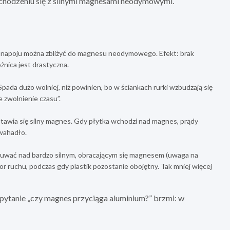
bchodzeniu się z silnymi magnesami neodymowymi.
po napoju można zbliżyć do magnesu neodymowego. Efekt: brak
żnica jest drastyczna.
ada dużo wolniej, niż powinien, bo w ściankach rurki wzbudzają się
e zwolnienie czasu”.
ustawia się silny magnes. Gdy płytka wchodzi nad magnes, prądy
 wahadło.
suwać nad bardzo silnym, obracającym się magnesem (uwaga na
r ruchu, podczas gdy plastik pozostanie obojętny. Tak mniej więcej
pytanie „czy magnes przyciąga aluminium?” brzmi: w