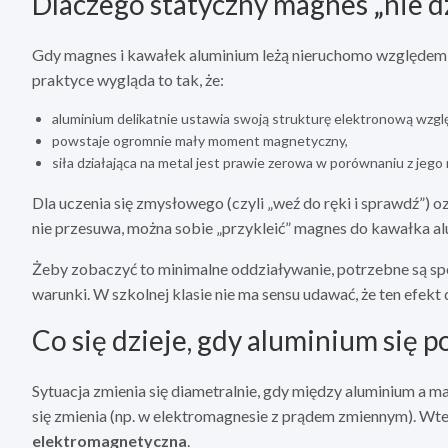
Dlaczego statyczny magnes „nie d
Gdy magnes i kawałek aluminium leżą nieruchomo względem s
praktyce wygląda to tak, że:
aluminium delikatnie ustawia swoją strukturę elektronową względ
powstaje ogromnie mały moment magnetyczny,
siła działająca na metal jest prawie zerowa w porównaniu z jego 
Dla uczenia się zmysłowego (czyli „weź do ręki i sprawdź”) oz
nie przesuwa, można sobie „przykleić” magnes do kawałka alu
Żeby zobaczyć to minimalne oddziaływanie, potrzebne są sp
warunki. W szkolnej klasie nie ma sensu udawać, że ten efekt 
Co się dzieje, gdy aluminium się 
Sytuacja zmienia się diametralnie, gdy między aluminium a 
się zmienia (np. w elektromagnesie z prądem zmiennym). Wte
elektromagnetyczna
.