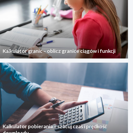
Kalkulator granic – oblicz granice ciągów i funkcji
Kalkulator pobierania – szacuj czas i prędkość
downloadu