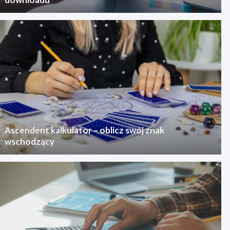
Ascendent kalkulator – oblicz swój znak
wschodzący