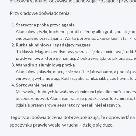
pracowni szkolnej, oczywiście zachowując rozsądek przy o
Przykładowe doświadczenia:
Statyczna próba przyciągania
Aluminiową łyżkę kuchenną, profil okienny albo grubą puszkę 
widocznego przyciągania. Warto porównać z kawałkiem stali – ró
Rurka aluminiowa i spadający magnes
To klasyk. Magnes neodymowy wrzuca się do aluminiowej rurki. Sp
prądy wirowe
, które go hamują. Z boku wygląda to jak „magiczn
Wahadło z aluminiową płytką
Aluminiową blaszkę mocuje się na nitce jak wahadło, a pod nią 
wirowe ją wyhamowują. Ruch szybko zanika, jakby coś trzymało
Sortowanie metali
Mieszankę drobnych kawałków aluminium i plastiku można prze
bezpieczeństwo). Aluminium zacznie podskakiwać lub zmieniać to
działają przemysłowe
separatory metali nieżelaznych
.
Tego typu doświadczenia dobrze pokazują, że odpowiedź na 
spoczynku prawie wcale, w ruchu – dzieje się dużo.