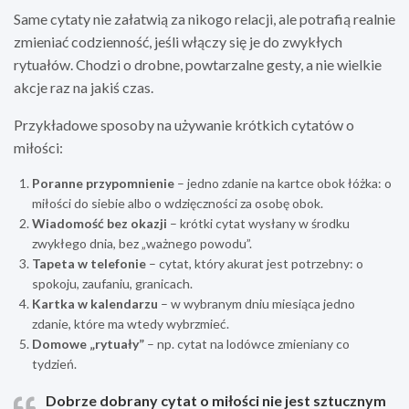
Same cytaty nie załatwią za nikogo relacji, ale potrafią realnie
zmieniać codzienność, jeśli włączy się je do zwykłych
rytuałów. Chodzi o drobne, powtarzalne gesty, a nie wielkie
akcje raz na jakiś czas.
Przykładowe sposoby na używanie krótkich cytatów o
miłości:
Poranne przypomnienie
– jedno zdanie na kartce obok łóżka: o
miłości do siebie albo o wdzięczności za osobę obok.
Wiadomość bez okazji
– krótki cytat wysłany w środku
zwykłego dnia, bez „ważnego powodu”.
Tapeta w telefonie
– cytat, który akurat jest potrzebny: o
spokoju, zaufaniu, granicach.
Kartka w kalendarzu
– w wybranym dniu miesiąca jedno
zdanie, które ma wtedy wybrzmieć.
Domowe „rytuały”
– np. cytat na lodówce zmieniany co
tydzień.
Dobrze dobrany cytat o miłości nie jest sztucznym