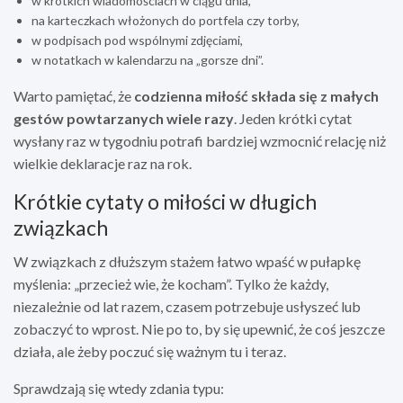
w krótkich wiadomościach w ciągu dnia,
na karteczkach włożonych do portfela czy torby,
w podpisach pod wspólnymi zdjęciami,
w notatkach w kalendarzu na „gorsze dni”.
Warto pamiętać, że
codzienna miłość składa się z małych
gestów powtarzanych wiele razy
. Jeden krótki cytat
wysłany raz w tygodniu potrafi bardziej wzmocnić relację niż
wielkie deklaracje raz na rok.
Krótkie cytaty o miłości w długich
związkach
W związkach z dłuższym stażem łatwo wpaść w pułapkę
myślenia: „przecież wie, że kocham”. Tylko że każdy,
niezależnie od lat razem, czasem potrzebuje usłyszeć lub
zobaczyć to wprost. Nie po to, by się upewnić, że coś jeszcze
działa, ale żeby poczuć się ważnym tu i teraz.
Sprawdzają się wtedy zdania typu: