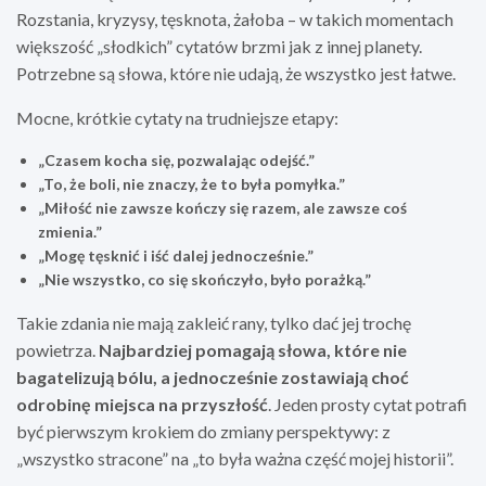
Rozstania, kryzysy, tęsknota, żałoba – w takich momentach
większość „słodkich” cytatów brzmi jak z innej planety.
Potrzebne są słowa, które nie udają, że wszystko jest łatwe.
Mocne, krótkie cytaty na trudniejsze etapy:
„Czasem kocha się, pozwalając odejść.”
„To, że boli, nie znaczy, że to była pomyłka.”
„Miłość nie zawsze kończy się razem, ale zawsze coś
zmienia.”
„Mogę tęsknić i iść dalej jednocześnie.”
„Nie wszystko, co się skończyło, było porażką.”
Takie zdania nie mają zakleić rany, tylko dać jej trochę
powietrza.
Najbardziej pomagają słowa, które nie
bagatelizują bólu, a jednocześnie zostawiają choć
odrobinę miejsca na przyszłość
. Jeden prosty cytat potrafi
być pierwszym krokiem do zmiany perspektywy: z
„wszystko stracone” na „to była ważna część mojej historii”.