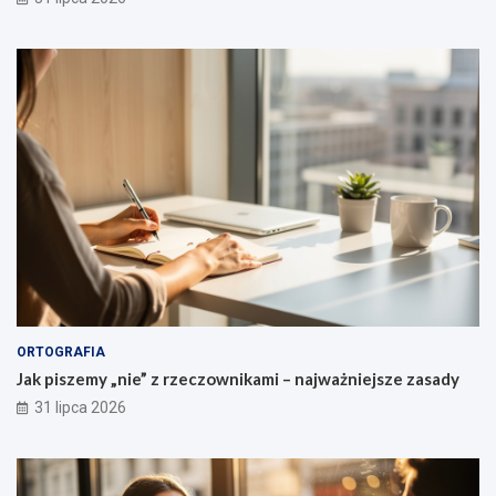
o
m
a
i
d
e
u
s
z
c
z
e
ń
ORTOGRAFIA
Jak piszemy „nie” z rzeczownikami – najważniejsze zasady
31 lipca 2026