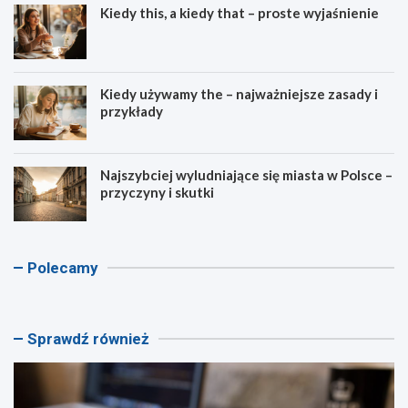
Kiedy this, a kiedy that – proste wyjaśnienie
Kiedy używamy the – najważniejsze zasady i
przykłady
Najszybciej wyludniające się miasta w Polsce –
przyczyny i skutki
K
K
A
K
Polecamy
a
a
s
a
l
l
c
l
k
k
e
k
u
u
n
u
Sprawdź również
l
l
d
l
a
a
e
a
t
t
n
t
o
o
t
o
r
r
k
r