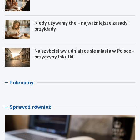
Kiedy używamy the – najważniejsze zasady i
przykłady
Najszybciej wyludniające się miasta w Polsce –
przyczyny i skutki
K
K
K
A
Polecamy
a
a
a
s
l
l
l
c
k
k
k
e
u
u
u
n
Sprawdź również
l
l
l
d
a
a
a
e
t
t
t
n
o
o
o
t
r
r
r
k
p
g
p
a